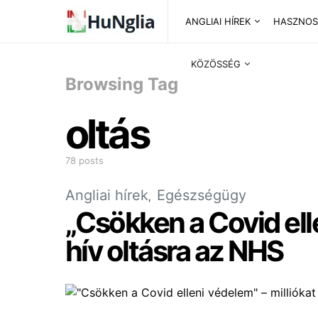
ANGLIAI HÍREK
HASZNOS
KÖZÖSSÉG
Browsing Tag
oltás
78 posts
Angliai hírek
Egészségügy
„Csökken a Covid elle
hív oltásra az NHS