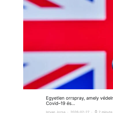
Egyetlen orrspray, amely védel
Covid–19 és…
Istvan Jozsa
2026-02-27
2 minute