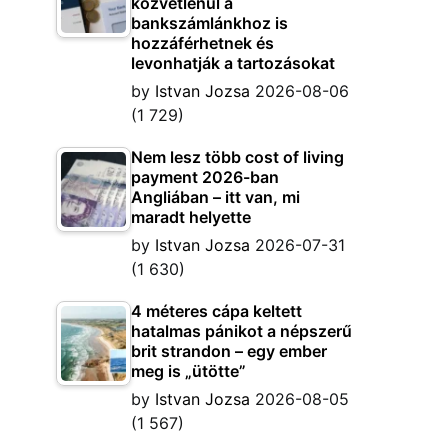
közvetlenül a
bankszámlánkhoz is
hozzáférhetnek és
levonhatják a tartozásokat
by
Istvan Jozsa
2026-08-06
(1 729)
Nem lesz több cost of living
payment 2026-ban
Angliában – itt van, mi
maradt helyette
by
Istvan Jozsa
2026-07-31
(1 630)
4 méteres cápa keltett
hatalmas pánikot a népszerű
brit strandon – egy ember
meg is „ütötte”
by
Istvan Jozsa
2026-08-05
(1 567)