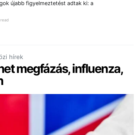
gok újabb figyelmeztetést adtak ki: a
 read
zi hírek
öhet megfázás, influenza,
n