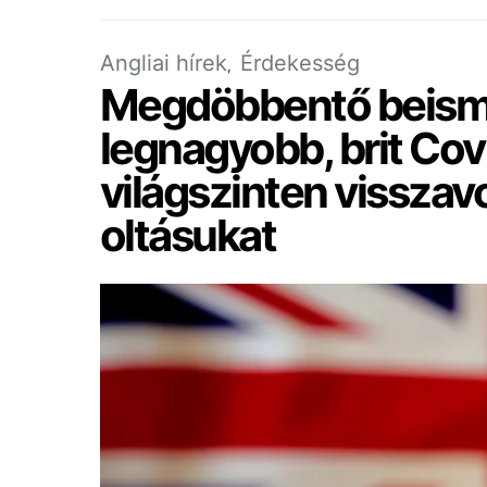
Angliai hírek
Érdekesség
Megdöbbentő beisme
legnagyobb, brit Cov
világszinten visszavo
oltásukat