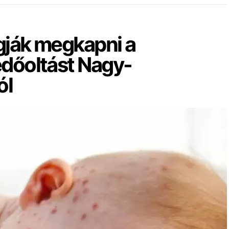
gják megkapni a
édőoltást Nagy-
ól