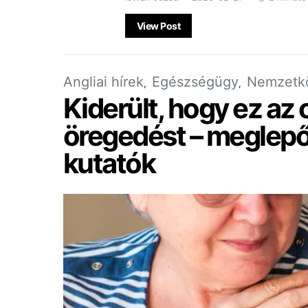
View Post
Angliai hírek
Egészségügy
Nemzetkö
Kiderült, hogy ez az o
öregedést – meglepő
kutatók