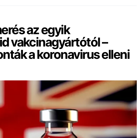
rés az egyik
id vakcinagyártótól –
nták a koronavirus elleni