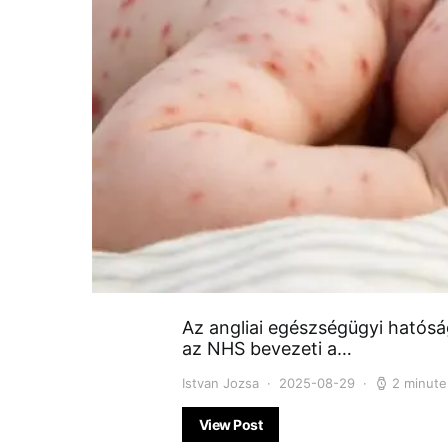
Az angliai egészségügyi hatósá
az NHS bevezeti a…
Istvan Jozsa
2025-08-29
2 minute
View Post