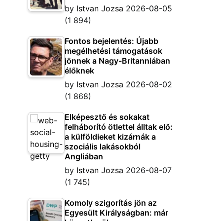
by
Istvan Jozsa
2026-08-05
(1 894)
Fontos bejelentés: Újabb
megélhetési támogatások
jönnek a Nagy-Britanniában
élőknek
by
Istvan Jozsa
2026-08-02
(1 868)
Elképesztő és sokakat
felháborító ötlettel álltak elő:
a külföldieket kizárnák a
szociális lakásokból
Angliában
by
Istvan Jozsa
2026-08-07
(1 745)
Komoly szigorítás jön az
Egyesült Királyságban: már