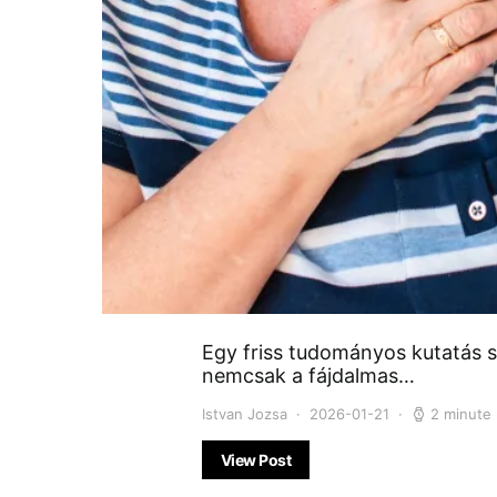
Egy friss tudományos kutatás s
nemcsak a fájdalmas…
Istvan Jozsa
2026-01-21
2 minute
View Post