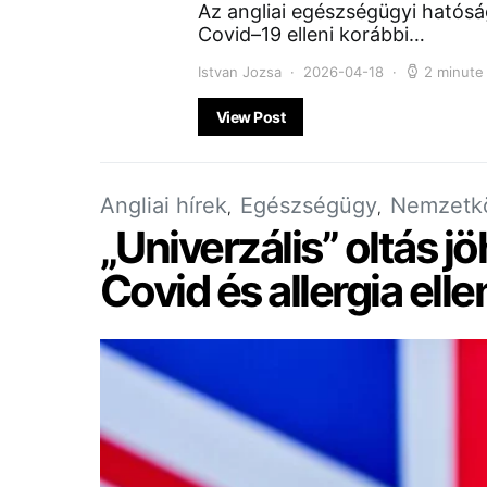
Az angliai egészségügyi hatósá
Covid–19 elleni korábbi…
Istvan Jozsa
2026-04-18
2 minute
View Post
Angliai hírek
Egészségügy
Nemzetkö
„Univerzális” oltás j
Covid és allergia elle