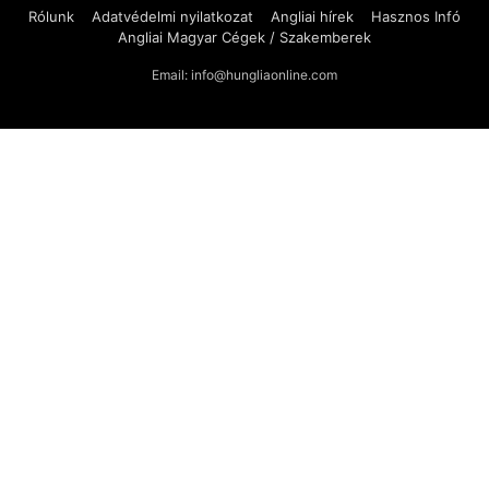
Rólunk
Adatvédelmi nyilatkozat
Angliai hírek
Hasznos Infó
Angliai Magyar Cégek / Szakemberek
Email: info@hungliaonline.com