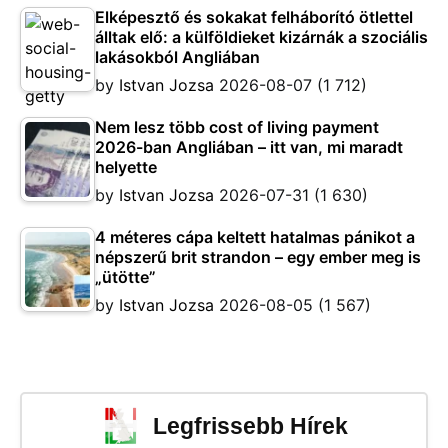
Elképesztő és sokakat felháborító ötlettel
álltak elő: a külföldieket kizárnák a szociális
lakásokból Angliában
by
Istvan Jozsa
2026-08-07
(1 712)
Nem lesz több cost of living payment
2026-ban Angliában – itt van, mi maradt
helyette
by
Istvan Jozsa
2026-07-31
(1 630)
4 méteres cápa keltett hatalmas pánikot a
népszerű brit strandon – egy ember meg is
„ütötte”
by
Istvan Jozsa
2026-08-05
(1 567)
Legfrissebb Hírek