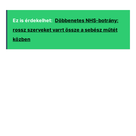
Ez is érdekelhet:
Döbbenetes NHS-botrány:
rossz szerveket varrt össze a sebész műtét
közben