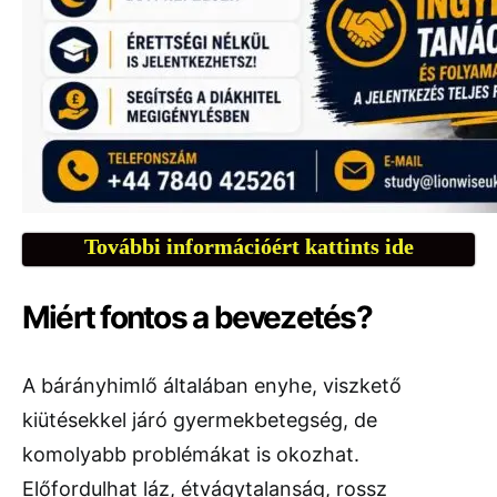
További információért kattints ide
Miért fontos a bevezetés?
A bárányhimlő általában enyhe, viszkető
kiütésekkel járó gyermekbetegség, de
komolyabb problémákat is okozhat.
Előfordulhat láz, étvágytalanság, rossz