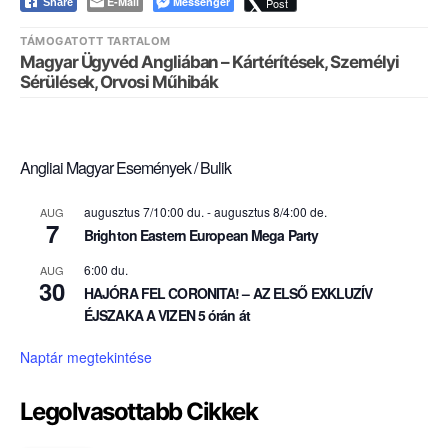
E-Mail
Messenger
Post
Share
TÁMOGATOTT TARTALOM
Magyar Ügyvéd Angliában – Kártérítések, Személyi
Sérülések, Orvosi Műhibák
Angliai Magyar Események / Bulik
augusztus 7/10:00 du.
-
augusztus 8/4:00 de.
AUG
7
Brighton Eastern European Mega Party
6:00 du.
AUG
30
HAJÓRA FEL CORONITA! – AZ ELSŐ EXKLUZÍV
ÉJSZAKA A VIZEN 5 órán át
Naptár megtekintése
Legolvasottabb Cikkek