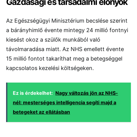
Gazdasági és társadalmi előnyök
Az Egészségügyi Minisztérium becslése szerint
a bárányhimlő évente mintegy 24 millió fontnyi
kiesést okoz a szülők munkából való
távolmaradása miatt. Az NHS emellett évente
15 millió fontot takaríthat meg a betegséggel
kapcsolatos kezelési költségeken.
Ez is érdekelhet:
Nagy változás jön az NHS-
nél: mesterséges intelligencia segíti majd a
betegeket az ellátásban