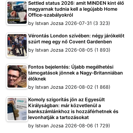
Settled status 2026: amit MINDEN kint élő
magyarnak tudnia kell a legújabb Home
Office-szabályokról
by
Istvan Jozsa
2026-07-31
(3 323)
Vérontás London szívében: négy járókelőt
szúrt meg egy nő Covent Gardenben
by
Istvan Jozsa
2026-08-05
(1 893)
Fontos bejelentés: Újabb megélhetési
támogatások jönnek a Nagy-Britanniában
élőknek
by
Istvan Jozsa
2026-08-02
(1 868)
Komoly szigorítás jön az Egyesült
Királyságban: már közvetlenül a
bankszámlánkhoz is hozzáférhetnek és
levonhatják a tartozásokat
by
Istvan Jozsa
2026-08-06
(1 729)