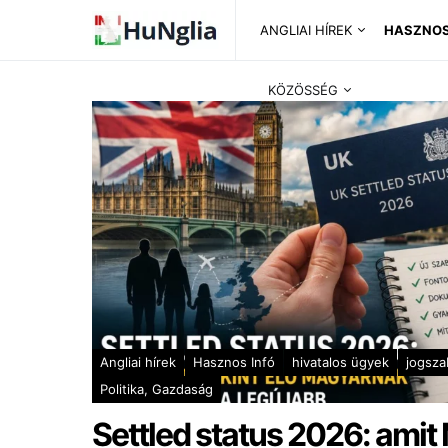
ANGLIAI HÍREK
HASZNOS
KÖZÖSSÉG
Angliai hírek
Hasznos Infó
hivatalos ügyek
jogsza
Politika, Gazdaság
Settled status 2026: amit