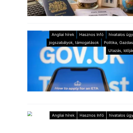
Angliai hírek
Hasznos Infó
hivatalos üg
jogszabályok, támogatások
Politika, Gazda
Utazás, Időjá
Angliai hírek
Hasznos Infó
hivatalos üg