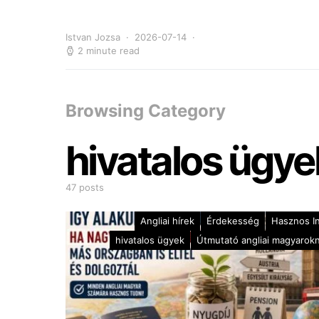
Istvan Jozsa
2026-07-14
2 minute read
Browsing Category
hivatalos ügye
47 posts
Angliai hírek
Érdekesség
Hasznos I
hivatalos ügyek
Útmutató angliai magyarok