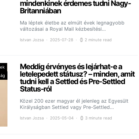
mindenkinek érdemes tudni Nagy-
Britanniában
Ma léptek életbe az elmúlt évek legnagyobb
változásai a Royal Mail kézbesítési…
Istvan Jozsa
2025-07-28
2 minute read
Meddig érvényes és lejárhat-e a
yek
letelepedett státusz? – minden, amit
ság
tudni kell a Settled és Pre-Settled
Status-ról
Közel 200 ezer magyar él jelenleg az Egyesült
Királyságban Settled vagy Pre-Settled…
Istvan Jozsa
2025-05-04
3 minute read