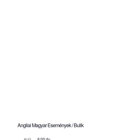
Angliai Magyar Események / Bulik
6:00 du.
AUG