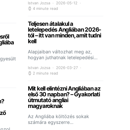
Istvan Jozsa
2026-05-12
4 minute read
Teljesen átalakul a
letelepedés Angliában 2026-
tól – itt van minden, amit tudni
sről
kell
gliába
Alapjaiban változhat meg az,
hogyan juthatnak letelepedési…
Egyesült
Istvan Jozsa
2026-03-27
2 minute read
Mit kell elintézni Angliában az
első 30 napban? – Gyakorlati
útmutató angliai
n?
magyaroknak
ező
Az Angliába költözés sokak
számára egyszerre…
gozol