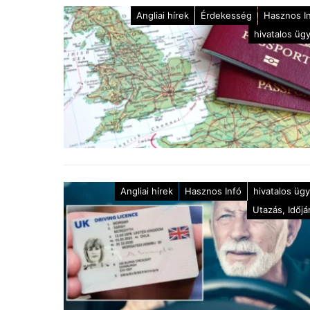
Angliai hírek
Érdekesség
Hasznos I
hivatalos üg
Angliai hírek
Hasznos Infó
hivatalos üg
Utazás, Időjá