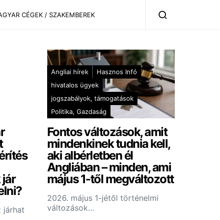
AGYAR CÉGEK / SZAKEMBEREK
Angliai hírek
Hasznos Infó
hivatalos ügyek
jogszabályok, támogatások
Politika, Gazdaság
r
Fontos változások, amit
t
mindenkinek tudnia kell,
érítés
aki albérletben él
Angliában – minden, ami
 jár
május 1-től megváltozott
elni?
2026. május 1-jétől történelmi
változások…
 járhat