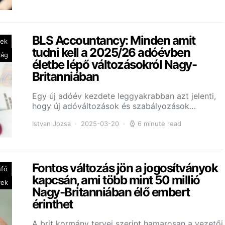
BLS Accountancy: Minden amit
yek
tudni kell a 2025/26 adóévben
ság
életbe lépő változásokról Nagy-
Britanniában
Egy új adóév kezdete leggyakrabban azt jelenti,
hogy új adóváltozások és szabályozások…
Istvan Jozsa
2025-03-20
6 minute read
Fontos változás jön a jogosítványok
nfó
kapcsán, ami több mint 50 millió
yek
Nagy-Britanniában élő embert
érinthet
A brit kormány tervei szerint hamarosan a vezetői