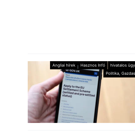
Angliai hírek
Hasznos Infó
hivatalos üg
Politika, Gazda