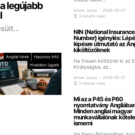
 a legújabb
Istvan Jozsa
2026-06-07
l
3 minute read
esült…
NIN (National Insurance
Number) igénylés: Lépé
lépésre útmutató az An
kiköltözőknek
Angliai hírek
Hasznos Infó
Ha frissen költöztél ki az 
hivatalos ügyek
Királyságba, az…
Istvan Jozsa
2026-05-21
3 minute read
Mi az a P45 és P60
nyomtatvány Angliába
Minden angliai magyar
munkavállalónak kötel
ismerni
Ha Nagy-Britanniában dol