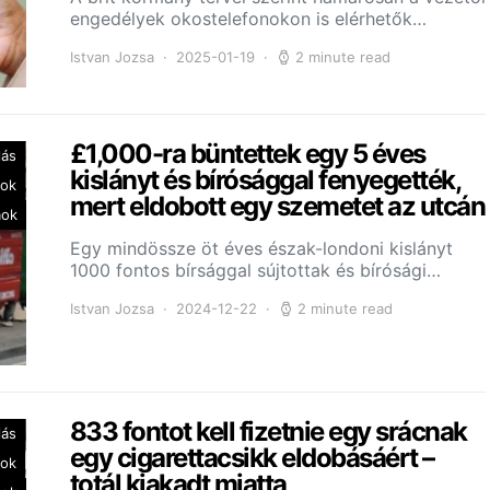
engedélyek okostelefonokon is elérhetők…
Istvan Jozsa
2025-01-19
2 minute read
£1,000-ra büntettek egy 5 éves
lás
kislányt és bírósággal fenyegették,
dok
mert eldobott egy szemetet az utcán
mok
Egy mindössze öt éves észak-londoni kislányt
1000 fontos bírsággal sújtottak és bírósági…
Istvan Jozsa
2024-12-22
2 minute read
833 fontot kell fizetnie egy srácnak
lás
egy cigarettacsikk eldobásáért –
dok
totál kiakadt miatta