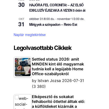
30
HAJÓRA FEL CORONITA! – AZ ELSŐ
EXKLUZÍV ÉJSZAKA A VIZEN 5 órán át
október 31/8:00 du.
-
november 1/3:00 de.
OKT
31
Mirigyek a színpadon – Retro Est
Naptár megtekintése
Legolvasottabb Cikkek
Settled status 2026: amit
MINDEN kint élő magyarnak
tudnia kell a legújabb Home
Office-szabályokról
by
Istvan Jozsa
2026-07-31
(3 380)
Elképesztő és sokakat
felháborító ötlettel álltak elő:
a külföldieket kizárnák a