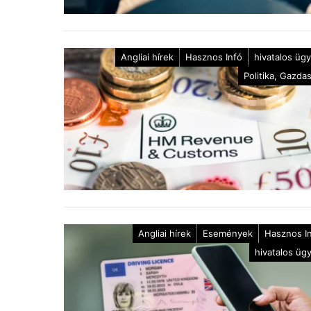
Angliai hírek
Hasznos Infó
hivatalos üg
Politika, Gazda
Angliai hírek
Események
Hasznos I
hivatalos üg