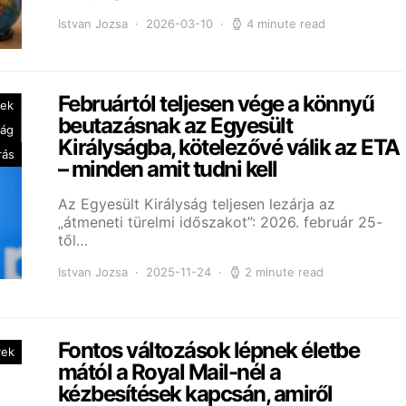
Istvan Jozsa
2026-03-10
4 minute read
Februártól teljesen vége a könnyű
yek
beutazásnak az Egyesült
ság
Királyságba, kötelezővé válik az ETA
rás
– minden amit tudni kell
Az Egyesült Királyság teljesen lezárja az
„átmeneti türelmi időszakot”: 2026. február 25-
től…
Istvan Jozsa
2025-11-24
2 minute read
Fontos változások lépnek életbe
yek
mától a Royal Mail-nél a
kézbesítések kapcsán, amiről