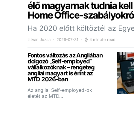
élő magyarnak tudnia kell
Home Office-szabályokró
Ha 2020 előtt költöztél az Egy
Istvan Jozsa
2026-07-31
4 minute read
Fontos változás az Angliában
dolgozó „Self-employed”
vállalkozóknak – rengeteg
angliai magyart is érint az
MTD 2026-ban
Az angliai Self-employed-ok
életét az MTD…