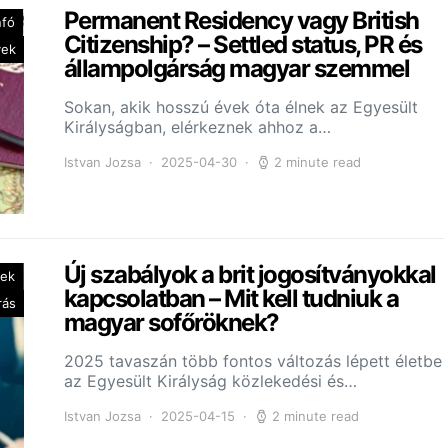
Permanent Residency vagy British
nfó
Citizenship? – Settled status, PR és
yek
állampolgárság magyar szemmel
Sokan, akik hosszú évek óta élnek az Egyesült
Királyságban, elérkeznek ahhoz a…
Istvan Jozsa
2025-04-30
2 minute read
Új szabályok a brit jogosítványokkal
yek
kapcsolatban – Mit kell tudniuk a
rás
magyar sofőröknek?
2025 tavaszán több fontos változás lépett életbe
az Egyesült Királyság közlekedési és…
Istvan Jozsa
2025-04-15
2 minute read