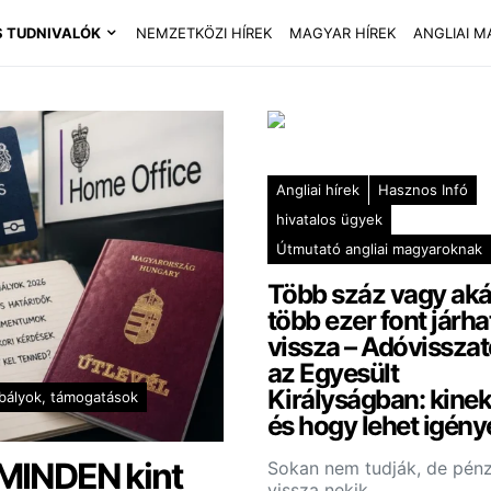
 TUDNIVALÓK
NEMZETKÖZI HÍREK
MAGYAR HÍREK
ANGLIAI M
Angliai hírek
Hasznos Infó
hivatalos ügyek
Útmutató angliai magyaroknak
Több száz vagy aká
több ezer font járha
vissza – Adóvisszat
az Egyesült
Királyságban: kinek
bályok, támogatások
és hogy lehet igény
 MINDEN kint
Sokan nem tudják, de pénz
vissza nekik.…