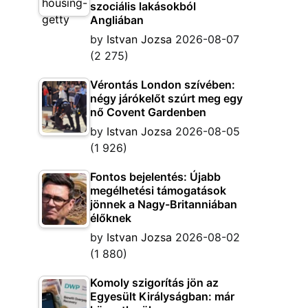
szociális lakásokból
Angliában
by
Istvan Jozsa
2026-08-07
(2 275)
Vérontás London szívében:
négy járókelőt szúrt meg egy
nő Covent Gardenben
by
Istvan Jozsa
2026-08-05
(1 926)
Fontos bejelentés: Újabb
megélhetési támogatások
jönnek a Nagy-Britanniában
élőknek
by
Istvan Jozsa
2026-08-02
(1 880)
Komoly szigorítás jön az
Egyesült Királyságban: már