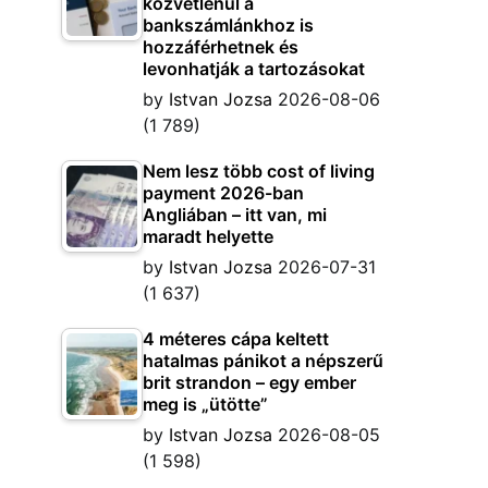
közvetlenül a
bankszámlánkhoz is
hozzáférhetnek és
levonhatják a tartozásokat
by
Istvan Jozsa
2026-08-06
(1 789)
Nem lesz több cost of living
payment 2026-ban
Angliában – itt van, mi
maradt helyette
by
Istvan Jozsa
2026-07-31
(1 637)
4 méteres cápa keltett
hatalmas pánikot a népszerű
brit strandon – egy ember
meg is „ütötte”
by
Istvan Jozsa
2026-08-05
(1 598)