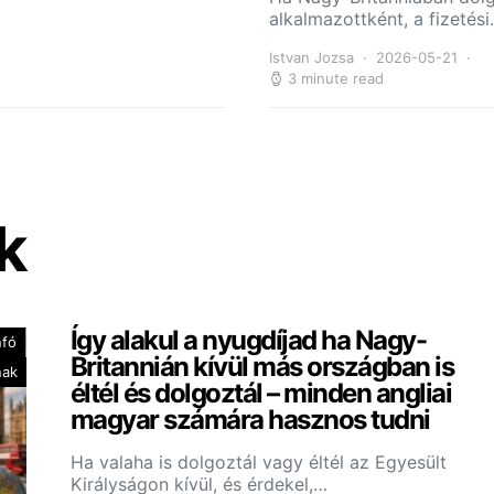
alkalmazottként, a fizetés
Istvan Jozsa
2026-05-21
3 minute read
k
Így alakul a nyugdíjad ha Nagy-
nfó
Britannián kívül más országban is
nak
éltél és dolgoztál – minden angliai
magyar számára hasznos tudni
Ha valaha is dolgoztál vagy éltél az Egyesült
Királyságon kívül, és érdekel,…