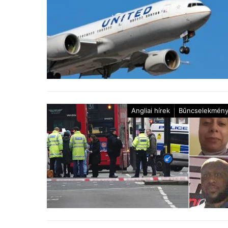
Angliai hírek
Bűncselekmén