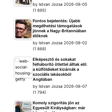
by
Istvan Jozsa
2026-08-05
(1 895)
Fontos bejelentés: Újabb
megélhetési támogatások
jönnek a Nagy-Britanniában
élőknek
by
Istvan Jozsa
2026-08-02
(1 868)
Elképesztő és sokakat
felháborító ötlettel álltak elő:
a külföldieket kizárnák a
szociális lakásokból
Angliában
by
Istvan Jozsa
2026-08-07
(1 794)
Komoly szigorítás jön az
Egyesült Királyságban: már