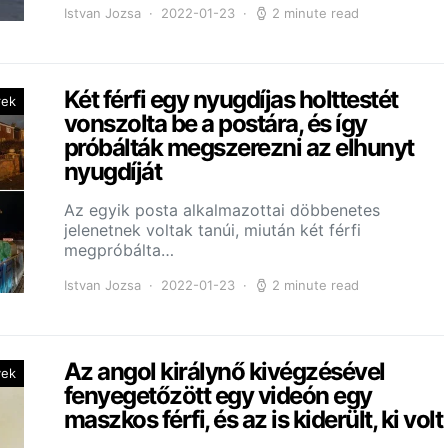
Istvan Jozsa
2022-01-23
2 minute read
Két férfi egy nyugdíjas holttestét
rek
vonszolta be a postára, és így
próbálták megszerezni az elhunyt
nyugdíját
Az egyik posta alkalmazottai döbbenetes
jelenetnek voltak tanúi, miután két férfi
megpróbálta…
Istvan Jozsa
2022-01-23
2 minute read
Az angol királynő kivégzésével
yek
fenyegetőzött egy videón egy
maszkos férfi, és az is kiderült, ki volt