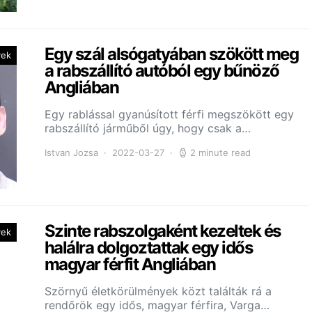
Egy szál alsógatyában szökött meg
yek
a rabszállító autóból egy bűnöző
Angliában
Egy rablással gyanúsított férfi megszökött egy
rabszállító járműből úgy, hogy csak a…
Istvan Jozsa
2022-03-27
2 minute read
Szinte rabszolgaként kezeltek és
yek
halálra dolgoztattak egy idős
magyar férfit Angliában
Szörnyű életkörülmények közt találták rá a
rendőrök egy idős, magyar férfira, Varga…