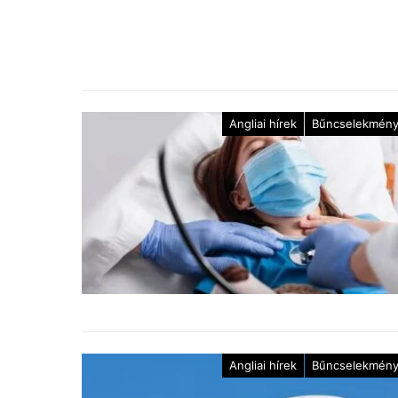
Angliai hírek
Bűncselekmén
Angliai hírek
Bűncselekmén