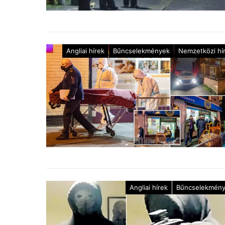
Angliai hírek
Bűncselekmények
Nemzetközi hí
Angliai hírek
Bűncselekmén