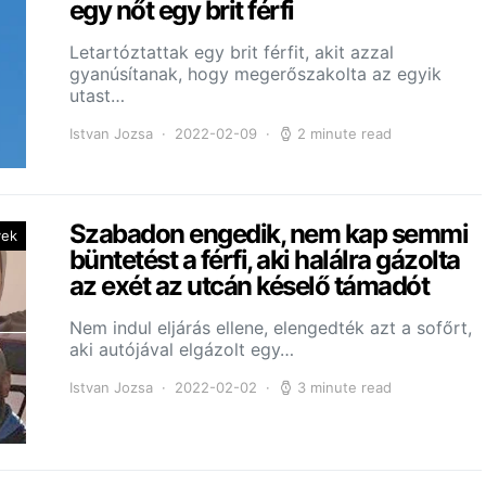
egy nőt egy brit férfi
Letartóztattak egy brit férfit, akit azzal
gyanúsítanak, hogy megerőszakolta az egyik
utast…
Istvan Jozsa
2022-02-09
2 minute read
Szabadon engedik, nem kap semmi
yek
büntetést a férfi, aki halálra gázolta
az exét az utcán késelő támadót
Nem indul eljárás ellene, elengedték azt a sofőrt,
aki autójával elgázolt egy…
Istvan Jozsa
2022-02-02
3 minute read