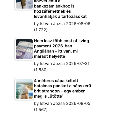
közvetlenül a
bankszámlánkhoz is
hozzáférhetnek és
levonhatják a tartozásokat
by
Istvan Jozsa
2026-08-06
(1 732)
Nem lesz több cost of living
payment 2026-ban
Angliában – itt van, mi
maradt helyette
by
Istvan Jozsa
2026-07-31
(1 630)
4 méteres cápa keltett
hatalmas pánikot a népszerű
brit strandon – egy ember
meg is „ütötte”
by
Istvan Jozsa
2026-08-05
(1 567)