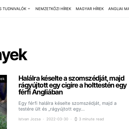
S TUDNIVALÓK
NEMZETKÖZI HÍREK
MAGYAR HÍREK
ANGLIAI M
nyek
Halálra késelte a szomszédját, majd
yek
rágyújtott egy cigire a holttestén egy
férfi Angliában
Egy férfi halálra késelte szomszédját, majd a
testére ült és „rágyújtott egy…
Istvan Jozsa
2022-03-30
3 minute read