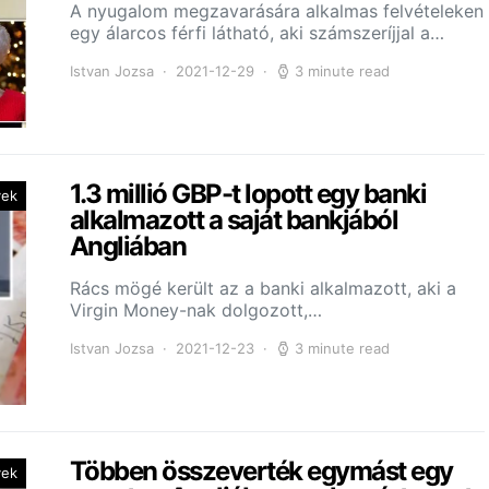
A nyugalom megzavarására alkalmas felvételeken
egy álarcos férfi látható, aki számszeríjjal a…
Istvan Jozsa
2021-12-29
3 minute read
1.3 millió GBP-t lopott egy banki
yek
alkalmazott a saját bankjából
Angliában
Rács mögé került az a banki alkalmazott, aki a
Virgin Money-nak dolgozott,…
Istvan Jozsa
2021-12-23
3 minute read
Többen összeverték egymást egy
yek