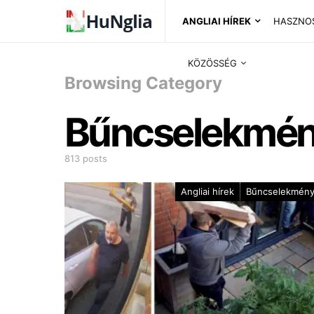
ANGLIAI HÍREK
HASZNO
KÖZÖSSÉG
Browsing Category
Bűncselekmé
813 posts
Angliai hírek
Bűncselekmén