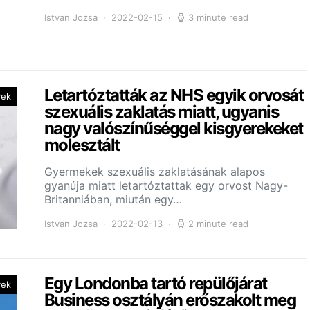
Istvan Jozsa
2022-02-15
3 minute read
Letartóztatták az NHS egyik orvosát
yek
szexuális zaklatás miatt, ugyanis
nagy valószínűséggel kisgyerekeket
molesztált
Gyermekek szexuális zaklatásának alapos
gyanúja miatt letartóztattak egy orvost Nagy-
Britanniában, miután egy…
Istvan Jozsa
2022-02-13
2 minute read
Egy Londonba tartó repülőjárat
yek
Business osztályán erőszakolt meg