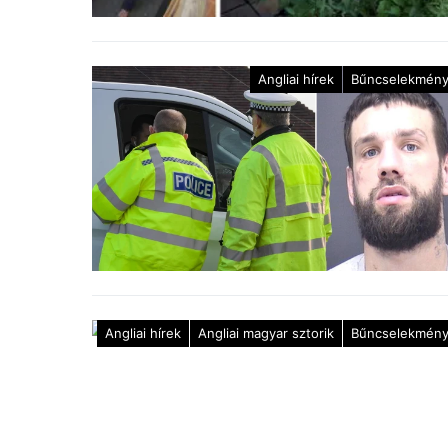
Angliai hírek
Bűncselekmén
Angliai hírek
Angliai magyar sztorik
Bűncselekmén