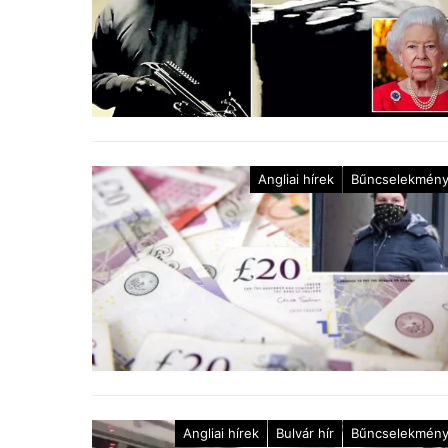
Angliai hírek
Bűncselekmén
Angliai hírek
Bulvár hír
Bűncselekmén