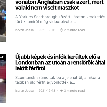
vonaton Angliában csak azért, mert
valaki nem viselt maszkot
A York és Scarborough közötti járaton verekedés
tört ki amiről még videofelvétel…
Istvan Jozsa
2021-12-16
2 minute read
Újabb képek és infók kerültek elő a
yek
Londonban az utcán a rendőrök által
lelőtt férfiről
Szemtanúk számoltak be a jelenetről, amikor a
taxiban ülő férfit agyonlőtték a…
Istvan Jozsa
2021-12-13
3 minute read