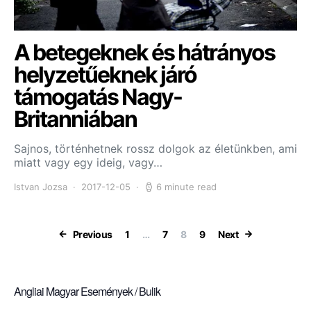
A betegeknek és hátrányos
helyzetűeknek járó
támogatás Nagy-
Britanniában
Sajnos, történhetnek rossz dolgok az életünkben, ami
miatt vagy egy ideig, vagy…
Istvan Jozsa
2017-12-05
6 minute read
Bejegyzések la
Previous
1
…
7
8
9
Next
Angliai Magyar Események / Bulik