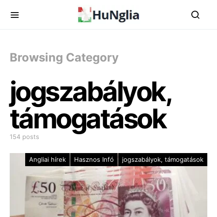
Browsing Category
jogszabályok,
támogatások
154 posts
Angliai hírek
Hasznos Infó
jogszabályok, támogatások