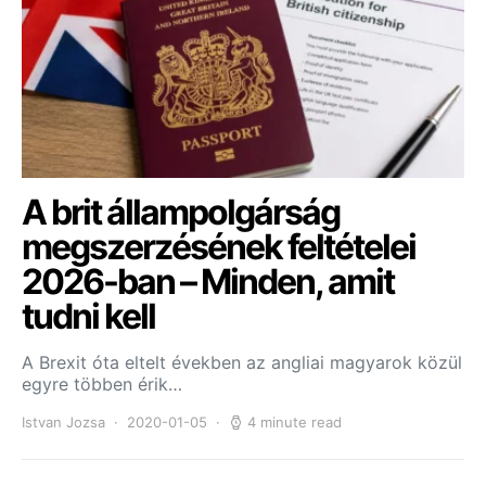
A brit állampolgárság
megszerzésének feltételei
2026-ban – Minden, amit
tudni kell
A Brexit óta eltelt években az angliai magyarok közül
egyre többen érik…
Istvan Jozsa
2020-01-05
4 minute read