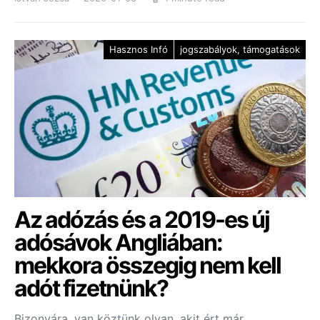
Hasznos Infó
jogszabályok, támogatások
Az adózás és a 2019-es új
adósávok Angliában:
mekkora összegig nem kell
adót fizetnünk?
Bizonyára, van köztünk olyan, akit ért már