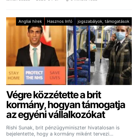
Angliai hírek
Hasznos Infó
jogszabályok, támogatások
Végre közzétette a brit
kormány, hogyan támogatja
az egyéni vállalkozókat
Rishi Sunak, brit pénzügyminiszter hivatalosan is
bejelentette, hogy a kormány miként tervezi…