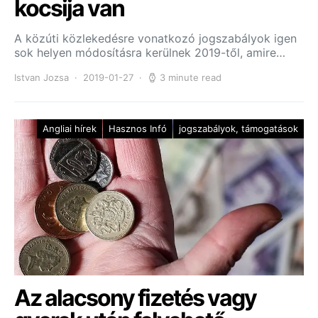
kocsija van
A közúti közlekedésre vonatkozó jogszabályok igen
sok helyen módosításra kerülnek 2019-től, amire…
Istvan Jozsa
2019-01-27
3 minute read
Angliai hírek
Hasznos Infó
jogszabályok, támogatások
Az alacsony fizetés vagy