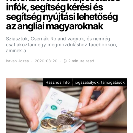
infók, segítség kérési és
segítség nyújtási lehetőség
az angliai magyaroknak
Sziasztok, Csernák Roland vagyok, és nemrég
csatlakoztam egy megmozduláshoz facebookon,
aminek a…
Istvan Jozsa
2020-03-20
2 minute read
Hasznos Infó
jogszabályok, támogatások