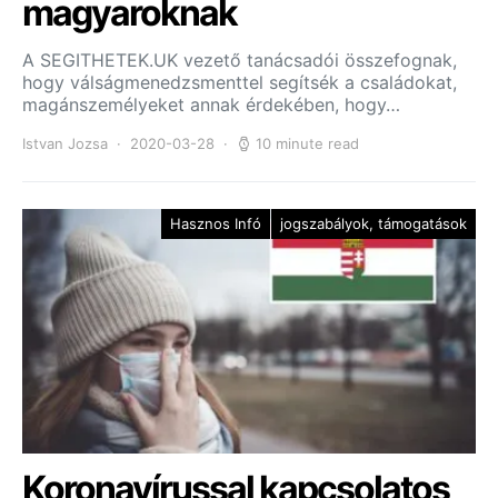
magyaroknak
A SEGITHETEK.UK vezető tanácsadói összefognak,
hogy válságmenedzsmenttel segítsék a családokat,
magánszemélyeket annak érdekében, hogy…
Istvan Jozsa
2020-03-28
10 minute read
Hasznos Infó
jogszabályok, támogatások
Koronavírussal kapcsolatos