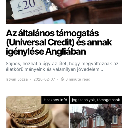
Az általános támogatás
(Universal Credit) és annak
igénylése Angliában
Sajnos, hozhatja úgy az élet, hogy megváltoznak az
életkörülményeink és valamilyen jövedelem…
Istvan Jozsa
2020-02-07
6 minute read
Hasznos Infó
jogszabályok, támogatások