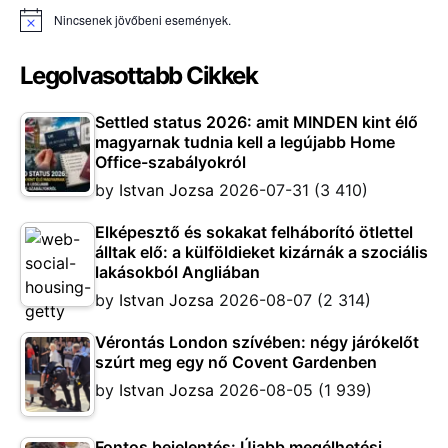
Nincsenek jövőbeni események.
Notice
Legolvasottabb Cikkek
Settled status 2026: amit MINDEN kint élő
magyarnak tudnia kell a legújabb Home
Office-szabályokról
by
Istvan Jozsa
2026-07-31
(3 410)
Elképesztő és sokakat felháborító ötlettel
álltak elő: a külföldieket kizárnák a szociális
lakásokból Angliában
by
Istvan Jozsa
2026-08-07
(2 314)
Vérontás London szívében: négy járókelőt
szúrt meg egy nő Covent Gardenben
by
Istvan Jozsa
2026-08-05
(1 939)
Fontos bejelentés: Újabb megélhetési