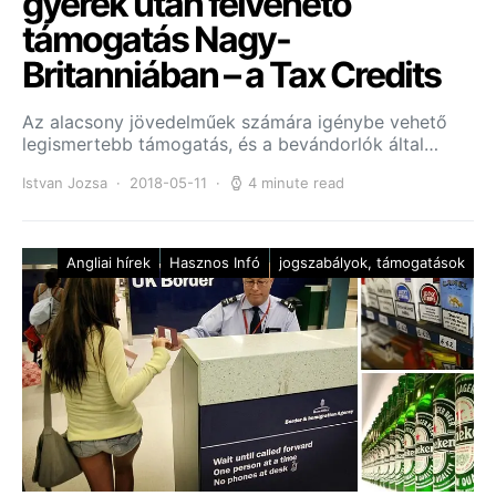
gyerek után felvehető
támogatás Nagy-
Britanniában – a Tax Credits
Az alacsony jövedelműek számára igénybe vehető
legismertebb támogatás, és a bevándorlók által…
Istvan Jozsa
2018-05-11
4 minute read
Angliai hírek
Hasznos Infó
jogszabályok, támogatások