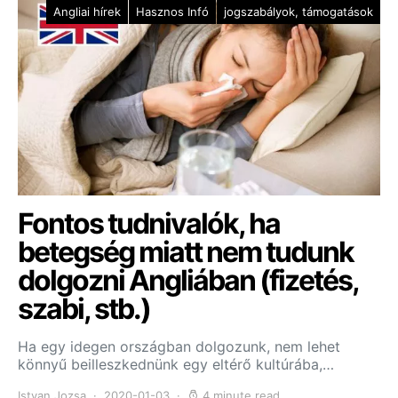
Angliai hírek
Hasznos Infó
jogszabályok, támogatások
Fontos tudnivalók, ha
betegség miatt nem tudunk
dolgozni Angliában (fizetés,
szabi, stb.)
Ha egy idegen országban dolgozunk, nem lehet
könnyű beilleszkednünk egy eltérő kultúrába,…
Istvan Jozsa
2020-01-03
4 minute read