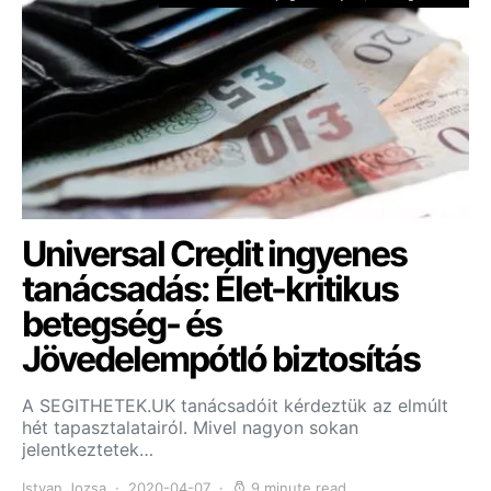
Universal Credit ingyenes
tanácsadás: Élet-kritikus
betegség- és
Jövedelempótló biztosítás
A SEGITHETEK.UK tanácsadóit kérdeztük az elmúlt
hét tapasztalatairól. Mivel nagyon sokan
jelentkeztetek…
Istvan Jozsa
2020-04-07
9 minute read