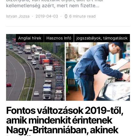
kellemetlenség azért, mert nem fizette…
Istvan Jozsa
2019-04-03
6 minute read
Angliai hírek
Hasznos Infó
jogszabályok, támogatások
Fontos változások 2019-től,
amik mindenkit érintenek
Nagy-Britanniában, akinek