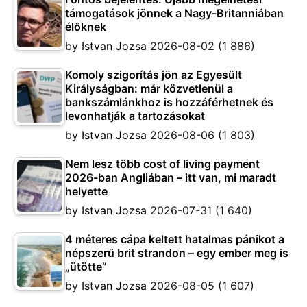
támogatások jönnek a Nagy-Britanniában
élőknek
by
Istvan Jozsa
2026-08-02
(1 886)
Komoly szigorítás jön az Egyesült
Királyságban: már közvetlenül a
bankszámlánkhoz is hozzáférhetnek és
levonhatják a tartozásokat
by
Istvan Jozsa
2026-08-06
(1 803)
Nem lesz több cost of living payment
2026-ban Angliában – itt van, mi maradt
helyette
by
Istvan Jozsa
2026-07-31
(1 640)
4 méteres cápa keltett hatalmas pánikot a
népszerű brit strandon – egy ember meg is
„ütötte”
by
Istvan Jozsa
2026-08-05
(1 607)