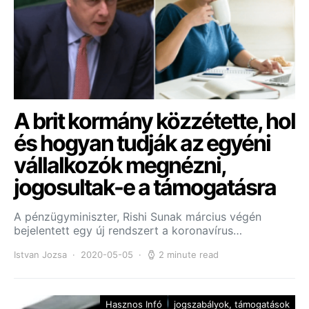
A brit kormány közzétette, hol
és hogyan tudják az egyéni
vállalkozók megnézni,
jogosultak-e a támogatásra
A pénzügyminiszter, Rishi Sunak március végén
bejelentett egy új rendszert a koronavírus…
Istvan Jozsa
2020-05-05
2 minute read
Hasznos Infó
jogszabályok, támogatások