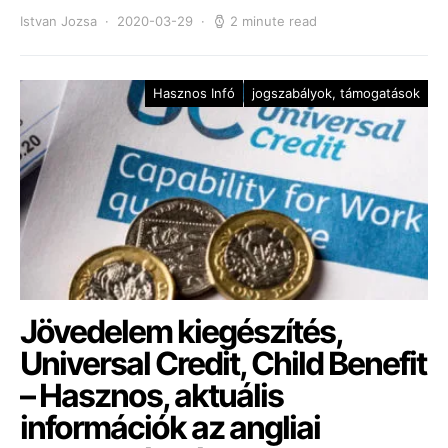
Istvan Jozsa
2020-03-29
2 minute read
Hasznos Infó
jogszabályok, támogatások
Jövedelem kiegészítés,
Universal Credit, Child Benefit
– Hasznos, aktuális
információk az angliai