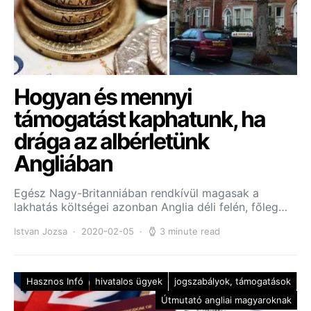
Hogyan és mennyi
támogatást kaphatunk, ha
drága az albérletünk
Angliában
Egész Nagy-Britanniában rendkívül magasak a
lakhatás költségei azonban Anglia déli felén, főleg…
Istvan Jozsa
2020-02-05
3 minute read
Hasznos Infó
hivatalos ügyek
jogszabályok, támogatások
Útmutató angliai magyaroknak