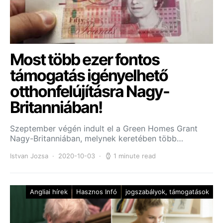
Most több ezer fontos
támogatás igényelhető
otthonfelújításra Nagy-
Britanniában!
Szeptember végén indult el a Green Homes Grant
Nagy-Britanniában, melynek keretében több…
Istvan Jozsa
2020-10-03
1 minute read
Angliai hírek
Hasznos Infó
jogszabályok, támogatások