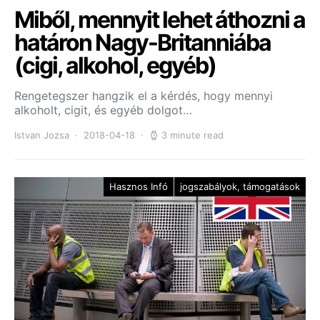
Miből, mennyit lehet áthozni a
határon Nagy-Britanniába
(cigi, alkohol, egyéb)
Rengetegszer hangzik el a kérdés, hogy mennyi
alkoholt, cigit, és egyéb dolgot…
Istvan Jozsa
2018-04-18
3 minute read
Hasznos Infó
jogszabályok, támogatások