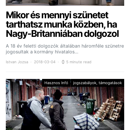
Mikor és mennyi szünetet
tarthatsz munka közben, ha
Nagy-Britanniában dolgozol
A 18 év feletti dolgozók általában háromféle szünetre
jogosultak a kormány hivatalos…
Istvan Jozsa
2018-03-04
5 minute read
Hasznos Infó
jogszabályok, támogatások