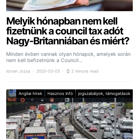
Melyik hónapban nem kell
fizetnünk a council tax adót
Nagy-Britanniában és miért?
Minden évben vannak olyan hónapok, amelyek során
nem kell befizetnünk a Council…
Istvan Jozsa
2020-03-03
2 minute read
Angliai hírek
Hasznos Infó
jogszabályok, támogatások