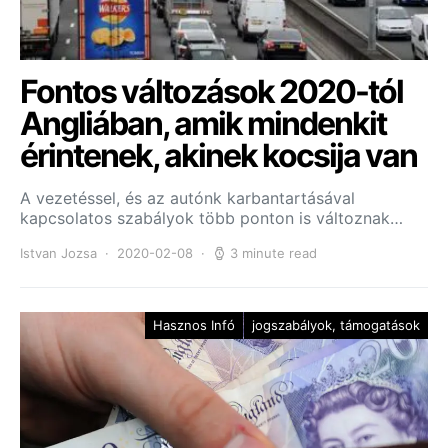
Fontos változások 2020-tól
Angliában, amik mindenkit
érintenek, akinek kocsija van
A vezetéssel, és az autónk karbantartásával
kapcsolatos szabályok több ponton is változnak…
Istvan Jozsa
2020-02-08
3 minute read
Hasznos Infó
jogszabályok, támogatások