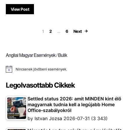
View Post
Bejegyzések la
1
2
…
6
Next
Angliai Magyar Események / Bulik
Nincsenek jövőbeni események.
Notice
Legolvasottabb Cikkek
Settled status 2026: amit MINDEN kint élő
magyarnak tudnia kell a legújabb Home
Office-szabályokról
by
Istvan Jozsa
2026-07-31
(3 343)