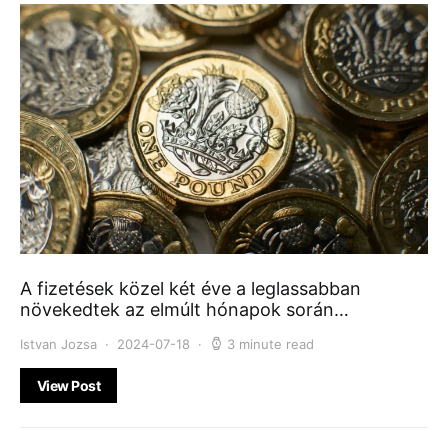
A fizetések közel két éve a leglassabban
növekedtek az elmúlt hónapok során…
Istvan Jozsa
2024-07-18
3 minute read
View Post