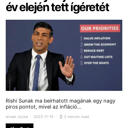
év elején tett ígéretét
Rishi Sunak ma beírhatott magának egy nagy
piros pontot, mivel az infláció…
Istvan Jozsa
2023-11-15
2 minute read