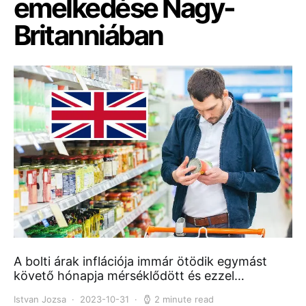
emelkedése Nagy-
Britanniában
A bolti árak inflációja immár ötödik egymást
követő hónapja mérséklődött és ezzel…
Istvan Jozsa
2023-10-31
2 minute read