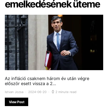
emelkedésének üteme
Az infláció csaknem három év után végre
először esett vissza a 2…
Istvan Jozsa
2024-06-20
2 minute read
View Post