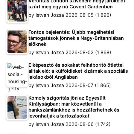
Vérontás London szívében: négy járókelőt
szúrt meg egy nő Covent Gardenben
by
Istvan Jozsa
2026-08-05
(1 896)
Fontos bejelentés: Újabb megélhetési
támogatások jönnek a Nagy-Britanniában
élőknek
by
Istvan Jozsa
2026-08-02
(1 868)
Elképesztő és sokakat felháborító ötlettel
álltak elő: a külföldieket kizárnák a szociális
lakásokból Angliában
by
Istvan Jozsa
2026-08-07
(1 865)
Komoly szigorítás jön az Egyesült
Királyságban: már közvetlenül a
bankszámlánkhoz is hozzáférhetnek és
levonhatják a tartozásokat
by
Istvan Jozsa
2026-08-06
(1 742)