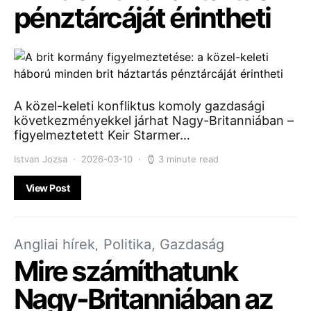
pénztárcáját érintheti
A közel-keleti konfliktus komoly gazdasági
következményekkel járhat Nagy-Britanniában –
figyelmeztetett Keir Starmer…
Istvan Jozsa
2026-03-10
3 minute read
View Post
Angliai hírek
Politika, Gazdaság
Mire számíthatunk
Nagy-Britanniában az