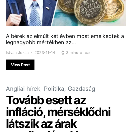
A bérek az elmúlt két évben most emelkedtek a
legnagyobb mértékben az…
Istvan Jozsa
2023-11-14
3 minute read
View Post
Angliai hírek
Politika, Gazdaság
Tovább esett az
infláció, mérséklődni
látszik az árak