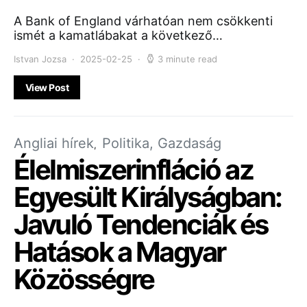
A Bank of England várhatóan nem csökkenti
ismét a kamatlábakat a következő…
Istvan Jozsa
2025-02-25
3 minute read
View Post
Angliai hírek
Politika, Gazdaság
Élelmiszerinfláció az
Egyesült Királyságban:
Javuló Tendenciák és
Hatások a Magyar
Közösségre