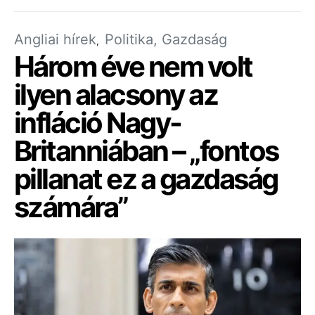
Angliai hírek
Politika, Gazdaság
Három éve nem volt
ilyen alacsony az
infláció Nagy-
Britanniában – „fontos
pillanat ez a gazdaság
számára”