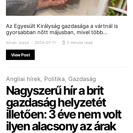
Az Egyesült Királyság gazdasága a vártnál is
gyorsabban nőtt májusban, mivel több…
Istvan Jozsa
2024-07-11
2 minute read
View Post
Angliai hírek
Politika, Gazdaság
Nagyszerű hír a brit
gazdaság helyzetét
illetően: 3 éve nem volt
ilyen alacsony az árak