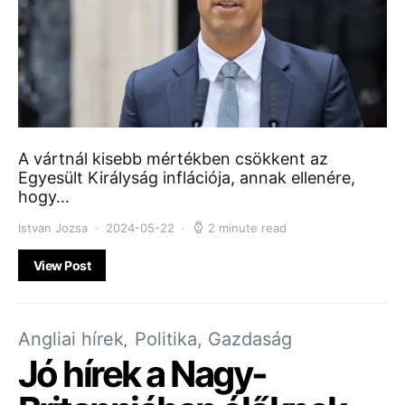
A vártnál kisebb mértékben csökkent az
Egyesült Királyság inflációja, annak ellenére,
hogy…
Istvan Jozsa
2024-05-22
2 minute read
View Post
Angliai hírek
Politika, Gazdaság
Jó hírek a Nagy-