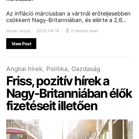
Az infláció márciusban a vártnál erőteljesebben
csökkent Nagy-Britanniában, és elérte a 2,6…
Istvan Jozsa
2025-04-16
2 minute read
View Post
Angliai hírek
Politika, Gazdaság
Friss, pozitív hírek a
Nagy-Britanniában élők
fizetéseit illetően