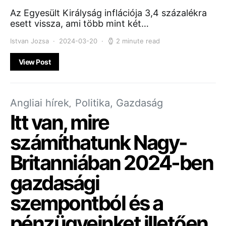
Az Egyesült Királyság inflációja 3,4 százalékra
esett vissza, ami több mint két…
Istvan Jozsa
2024-03-20
2 minute read
View Post
Angliai hírek
Politika, Gazdaság
Itt van, mire
számíthatunk Nagy-
Britanniában 2024-ben
gazdasági
szempontból és a
pénzügyeinket illetően