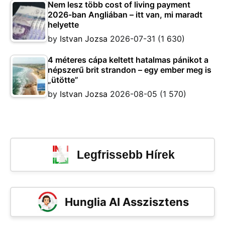
Nem lesz több cost of living payment
2026-ban Angliában – itt van, mi maradt
helyette
by
Istvan Jozsa
2026-07-31
(1 630)
4 méteres cápa keltett hatalmas pánikot a
népszerű brit strandon – egy ember meg is
„ütötte”
by
Istvan Jozsa
2026-08-05
(1 570)
Legfrissebb Hírek
Hunglia AI Asszisztens