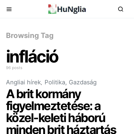
Browsing Tag
infláció
96 posts
Angliai hírek
Politika, Gazdaság
A brit kormány
figyelmeztetése: a
közel-keleti háború
minden brit háztartás