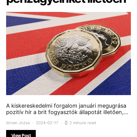
A kiskereskedelmi forgalom januári megugrása
pozitív hír a brit fogyasztók állapotát illetően,…
Istvan Jozsa
2024-02-17
2 minute read
View Post