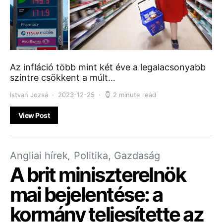
Az infláció több mint két éve a legalacsonyabb
szintre csökkent a múlt…
Istvan Jozsa
2023-12-25
2 minute read
View Post
Angliai hírek
Politika, Gazdaság
A brit miniszterelnök
mai bejelentése: a
kormány teljesítette az