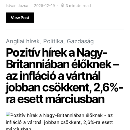
Istvan Jozsa
2025-12-19
3 minute read
View Post
Angliai hírek
Politika, Gazdaság
Pozitív hírek a Nagy-
Britanniában élőknek –
az infláció a vártnál
jobban csökkent, 2,6%-
ra esett márciusban