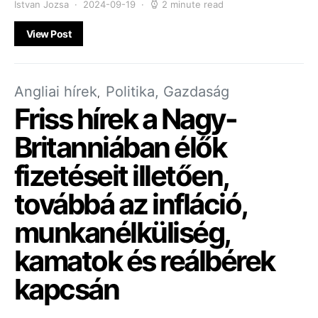
Istvan Jozsa
2024-09-19
2 minute read
View Post
Angliai hírek
Politika, Gazdaság
Friss hírek a Nagy-
Britanniában élők
fizetéseit illetően,
továbbá az infláció,
munkanélküliség,
kamatok és reálbérek
kapcsán