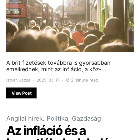
A brit fizetések továbbra is gyorsabban
emelkednek, mint az infláció, a köz-…
Istvan Jozsa
2025-03-17
2 minute read
View Post
Angliai hírek
Politika, Gazdaság
Az infláció és a