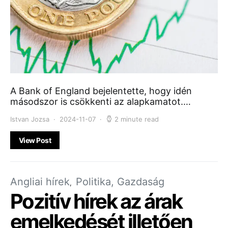
A Bank of England bejelentette, hogy idén
másodszor is csökkenti az alapkamatot.…
Istvan Jozsa
2024-11-07
2 minute read
View Post
Angliai hírek
Politika, Gazdaság
Pozitív hírek az árak
emelkedését illetően