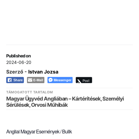
Published on
2024-06-20
Szerző -
Istvan Jozsa
E-Mail
Messenger
Post
Share
TÁMOGATOTT TARTALOM
Magyar Ügyvéd Angliában – Kártérítések, Személyi
Sérülések, Orvosi Műhibák
Angliai Magyar Események / Bulik