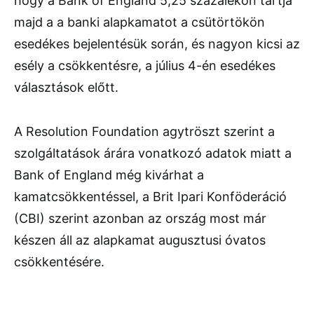
hogy a Bank of England 5,25 százalékon tartja
majd a a banki alapkamatot a csütörtökön
esedékes bejelentésük során, és nagyon kicsi az
esély a csökkentésre, a július 4-én esedékes
választások előtt.
A Resolution Foundation agytröszt szerint a
szolgáltatások árára vonatkozó adatok miatt a
Bank of England még kivárhat a
kamatcsökkentéssel, a Brit Ipari Konföderáció
(CBI) szerint azonban az ország most már
készen áll az alapkamat augusztusi óvatos
csökkentésére.