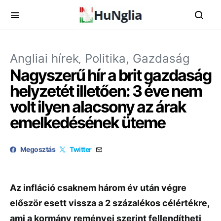
Angliai hírek
Politika, Gazdaság
Nagyszerű hír a brit gazdaság
helyzetét illetően: 3 éve nem
volt ilyen alacsony az árak
emelkedésének üteme
Megosztás
Twitter
Az infláció csaknem három év után végre
először esett vissza a 2 százalékos célértékre,
ami a kormány reményei szerint fellendítheti