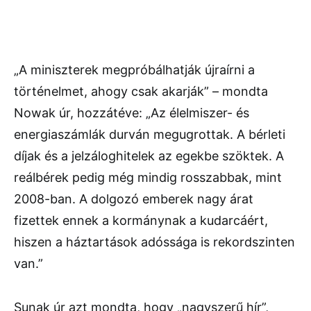
„A miniszterek megpróbálhatják újraírni a
történelmet, ahogy csak akarják” – mondta
Nowak úr, hozzátéve: „Az élelmiszer- és
energiaszámlák durván megugrottak. A bérleti
díjak és a jelzáloghitelek az egekbe szöktek. A
reálbérek pedig még mindig rosszabbak, mint
2008-ban. A dolgozó emberek nagy árat
fizettek ennek a kormánynak a kudarcáért,
hiszen a háztartások adóssága is rekordszinten
van.”
Sunak úr azt mondta, hogy „nagyszerű hír”,