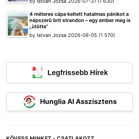
by
Istvan Jozsa
2026-07-31
(1 630)
4 méteres cápa keltett hatalmas pánikot a
népszerű brit strandon – egy ember meg is
„ütötte”
by
Istvan Jozsa
2026-08-05
(1 570)
Legfrissebb Hírek
Hunglia AI Asszisztens
KÖVESS MINKET - CSATLAKOZZ