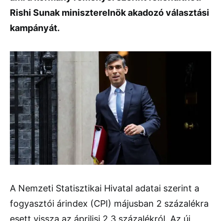
Rishi Sunak miniszterelnök akadozó választási
kampányát.
A Nemzeti Statisztikai Hivatal adatai szerint a
fogyasztói árindex (CPI) májusban 2 százalékra
esett vissza az áprilisi 2,3 százalékról. Az új