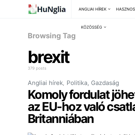
ANGLIAI HÍREK
HASZNOS
KÖZÖSSÉG
Browsing Tag
brexit
379 posts
Angliai hírek
Politika, Gazdaság
Komoly fordulat jöhet
az EU-hoz való csat
Britanniában