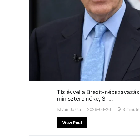
Tíz évvel a Brexit-népszavazás
miniszterelnöke, Sir…
Istvan Jozsa
2026-06-26
3 minute
View Post