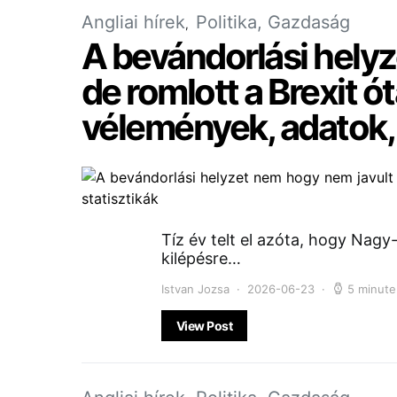
Angliai hírek
Politika, Gazdaság
A bevándorlási hely
de romlott a Brexit ó
vélemények, adatok, 
Tíz év telt el azóta, hogy Nagy
kilépésre…
Istvan Jozsa
2026-06-23
5 minute
View Post