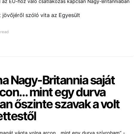
 jövőjéről szóló vita az Egyesült
 read
ha Nagy-Britannia saját
rcon… mint egy durva
an őszinte szavak a volt
ttestől