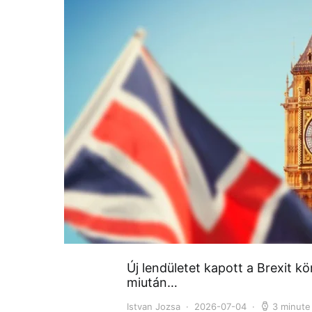
Új lendületet kapott a Brexit kör
miután…
Istvan Jozsa
2026-07-04
3 minute