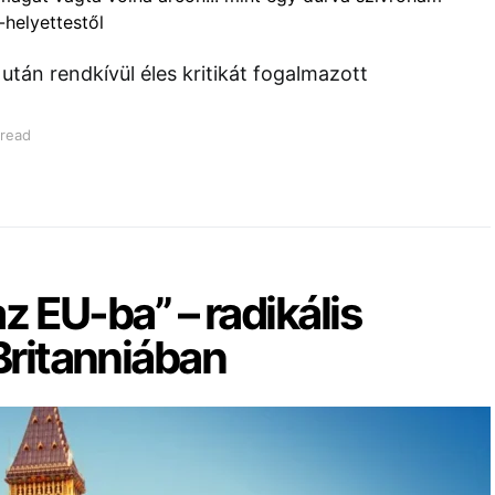
után rendkívül éles kritikát fogalmazott
 read
az EU-ba” – radikális
Britanniában