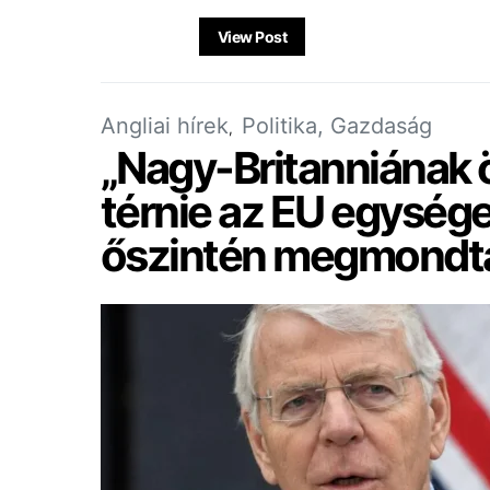
View Post
Angliai hírek
Politika, Gazdaság
„Nagy-Britanniának öt
térnie az EU egysége
őszintén megmondta 