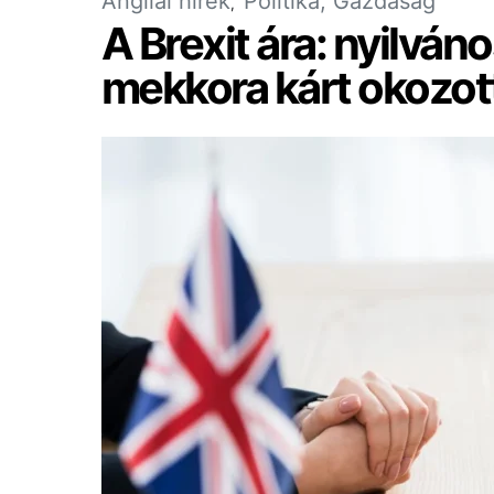
Angliai hírek
Politika, Gazdaság
A Brexit ára: nyilvá
mekkora kárt okozott