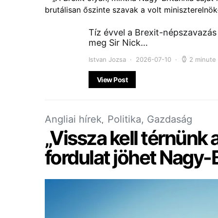
Tíz évvel a Brexit-népszavazás 
meg Sir Nick…
Istvan Jozsa
2026-07-10
2 minute
View Post
Angliai hírek
Politika, Gazdaság
„Vissza kell térnünk 
fordulat jöhet Nagy-