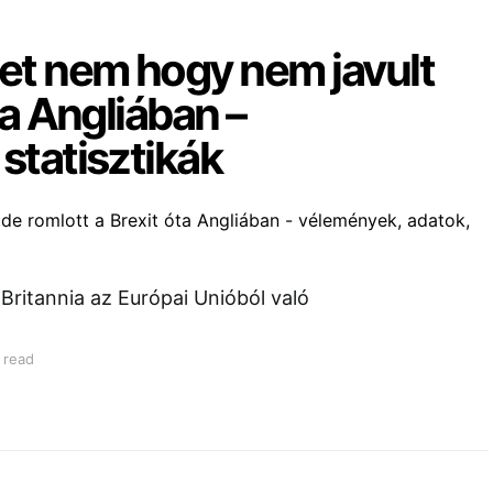
zet nem hogy nem javult
ta Angliában –
statisztikák
-Britannia az Európai Unióból való
 read