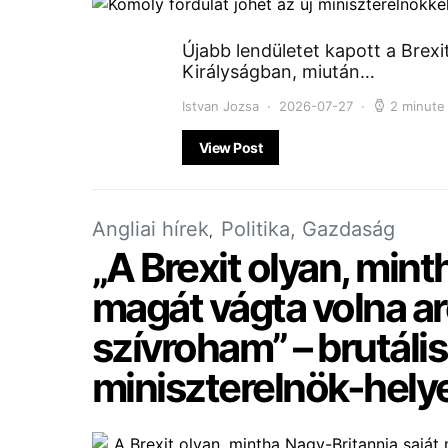
Újabb lendületet kapott a Brexit
Királyságban, miután…
Istvan Jozsa
2026-07-27
2 minute
View Post
Angliai hírek
Politika, Gazdaság
„A Brexit olyan, mint
magát vágta volna a
szívroham” – brutális
miniszterelnök-helye