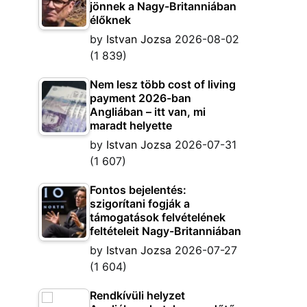
jönnek a Nagy-Britanniában
élőknek
by
Istvan Jozsa
2026-08-02
(1 839)
Nem lesz több cost of living
payment 2026-ban
Angliában – itt van, mi
maradt helyette
by
Istvan Jozsa
2026-07-31
(1 607)
Fontos bejelentés:
szigorítani fogják a
támogatások felvételének
feltételeit Nagy-Britanniában
by
Istvan Jozsa
2026-07-27
(1 604)
Rendkívüli helyzet