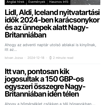
Angliai hírek
Események
Hasznos Infó
Lidl, Aldi, Iceland nyitvatartási
idők 2024-ben karácsonykor
és az ünnepek alatt Nagy-
Britanniában
Ahogy az adventi naptár utolsó ablakai is kinyílnak,
itt az…
Istvan Jozsa
2024-12-18
2 minute read
Itt van, pontosan kik
jogosultak a 150 GBP-os
egyszeri összegre Nagy-
Britanniában idén télen
Ahogy a hőmérséklet csökken a téli hónapokban,…