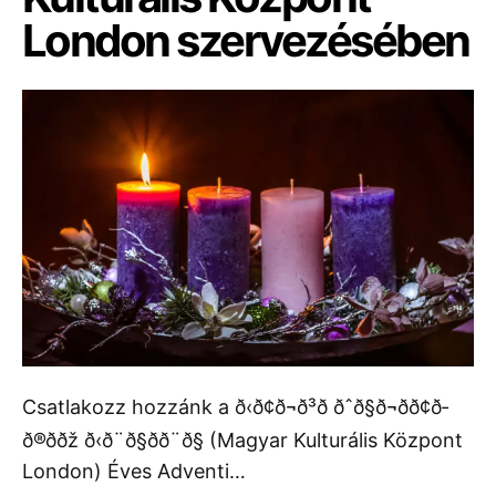
London szervezésében
Csatlakozz hozzánk a ð‹ð¢ð¬ð³ð­ ðˆð§ð¬ð­ð¢ð­
ð®ð­ðž ð‹ð¨ð§ðð¨ð§ (Magyar Kulturális Központ
London) Éves Adventi…