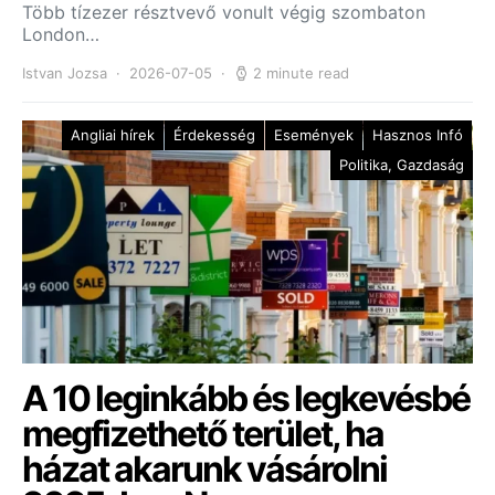
Több tízezer résztvevő vonult végig szombaton
London…
Istvan Jozsa
2026-07-05
2 minute read
Angliai hírek
Érdekesség
Események
Hasznos Infó
Politika, Gazdaság
A 10 leginkább és legkevésbé
megfizethető terület, ha
házat akarunk vásárolni