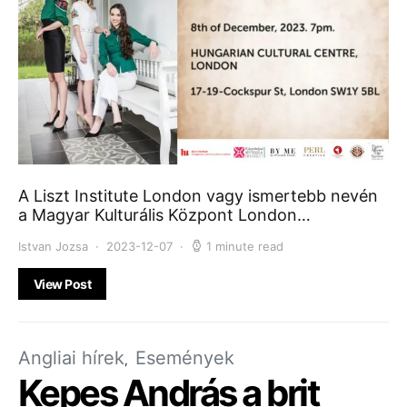
A Liszt Institute London vagy ismertebb nevén
a Magyar Kulturális Központ London…
Istvan Jozsa
2023-12-07
1 minute read
View Post
Angliai hírek
Események
Kepes András a brit