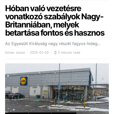
Hóban való vezetésre
vonatkozó szabályok Nagy-
Britanniában, melyek
betartása fontos és hasznos
Az Egyesült Királyság nagy részét fagyos hideg…
Istvan Jozsa
2025-01-03
2 minute read