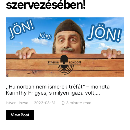
szervezésében!
,,Humorban nem ismerek tréfát” – mondta
Karinthy Frigyes, s milyen igaza volt,…
Istvan Jozsa
2023-08-31
3 minute read
View Post