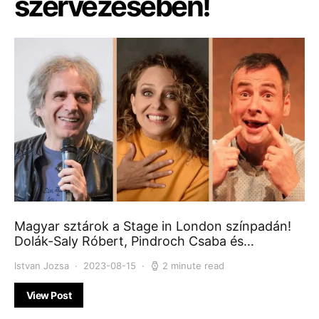
szervezésében!
Magyar sztárok a Stage in London színpadán!
Dolák-Saly Róbert, Pindroch Csaba és…
Istvan Jozsa
2023-08-15
2 minute read
View Post