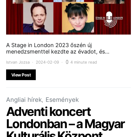
A Stage in London 2023 őszén új
menedzsmenttel kezdte az évadot, és…
Istvan Jozsa
2024-02-09
4 minute read
View Post
Angliai hírek
Események
Adventi koncert
Londonban – a Magyar
Kulturális Központ