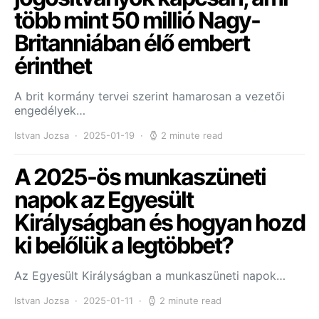
több mint 50 millió Nagy-
Britanniában élő embert
érinthet
A brit kormány tervei szerint hamarosan a vezetői
engedélyek…
Istvan Jozsa
2025-01-19
2 minute read
A 2025-ös munkaszüneti
napok az Egyesült
Királyságban és hogyan hozd
ki belőlük a legtöbbet?
Az Egyesült Királyságban a munkaszüneti napok…
Istvan Jozsa
2025-01-11
2 minute read