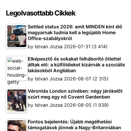
Legolvasottabb Cikkek
Settled status 2026: amit MINDEN kint élő
magyarnak tudnia kell a legújabb Home
Office-szabályokról
by
Istvan Jozsa
2026-07-31
(3 414)
Elképesztő és sokakat felháborító ötlettel
álltak elő: a külföldieket kizárnák a szociális
lakásokból Angliában
by
Istvan Jozsa
2026-08-07
(2 315)
Vérontás London szívében: négy járókelőt
szúrt meg egy nő Covent Gardenben
by
Istvan Jozsa
2026-08-05
(1 939)
Fontos bejelentés: Újabb megélhetési
támogatások jönnek a Nagy-Britanniában