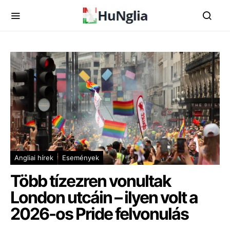
Angliai hírek
Események
Több tízezren vonultak
London utcáin – ilyen volt a
2026-os Pride felvonulás