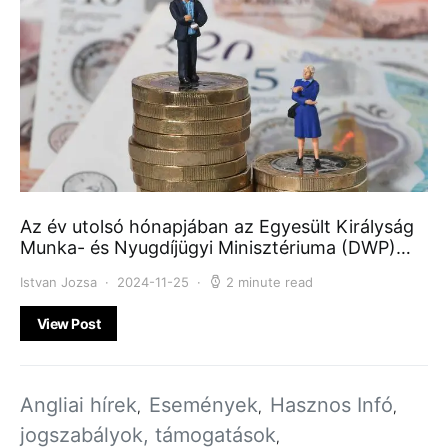
Az év utolsó hónapjában az Egyesült Királyság
Munka- és Nyugdíjügyi Minisztériuma (DWP)…
Istvan Jozsa
2024-11-25
2 minute read
View Post
Angliai hírek
Események
Hasznos Infó
jogszabályok, támogatások