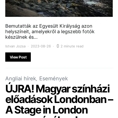
Bemutatták az Egyesült Királyság azon
helyszíneit, amelyekről a legszebb fotók
készülnek és…
Istvan Jozsa
2023-08-26
2 minute read
View Post
Angliai hírek
Események
ÚJRA! Magyar színházi
előadások Londonban –
A Stage in London