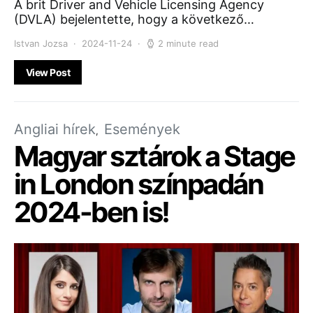
A brit Driver and Vehicle Licensing Agency
(DVLA) bejelentette, hogy a következő…
Istvan Jozsa
2024-11-24
2 minute read
View Post
Angliai hírek
Események
Magyar sztárok a Stage
in London színpadán
2024-ben is!