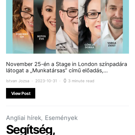
November 25-én a Stage in London színpadára
látogat a „Munkatársas” című előadás,…
Istvan Jozsa
2023-10-31
3 minute read
View Post
Angliai hírek
Események
Segítség,