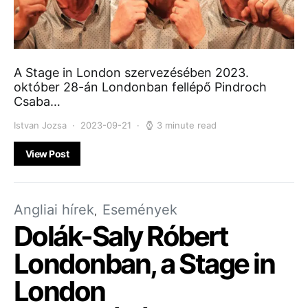
A Stage in London szervezésében 2023.
október 28-án Londonban fellépő Pindroch
Csaba…
Istvan Jozsa
2023-09-21
3 minute read
View Post
Angliai hírek
Események
Dolák-Saly Róbert
Londonban, a Stage in
London