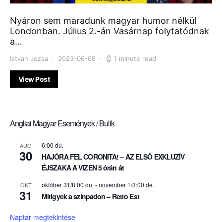
Nyáron sem maradunk magyar humor nélkül
Londonban. Július 2.-án Vasárnap folytatódnak
a…
Istvan Jozsa
2023-06-08
1 minute read
View Post
Angliai Magyar Események / Bulik
6:00 du.
AUG
30
HAJÓRA FEL CORONITA! – AZ ELSŐ EXKLUZÍV
ÉJSZAKA A VIZEN 5 órán át
október 31/8:00 du.
-
november 1/3:00 de.
OKT
31
Mirigyek a színpadon – Retro Est
Naptár megtekintése