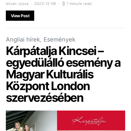
Istvan Jozsa
2023-12-08
1 minute read
View Post
Angliai hírek
Események
Kárpátalja Kincsei –
egyedülálló esemény a
Magyar Kulturális
Központ London
szervezésében