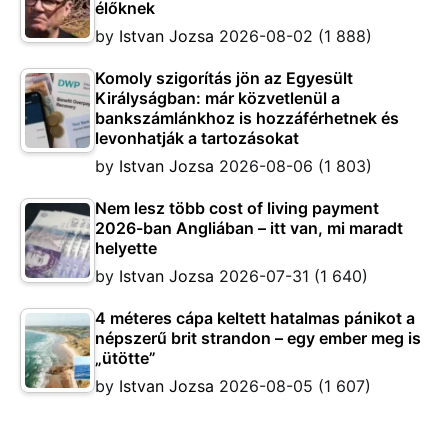
élőknek
by
Istvan Jozsa
2026-08-02
(1 888)
Komoly szigorítás jön az Egyesült
Királyságban: már közvetlenül a
bankszámlánkhoz is hozzáférhetnek és
levonhatják a tartozásokat
by
Istvan Jozsa
2026-08-06
(1 803)
Nem lesz több cost of living payment
2026-ban Angliában – itt van, mi maradt
helyette
by
Istvan Jozsa
2026-07-31
(1 640)
4 méteres cápa keltett hatalmas pánikot a
népszerű brit strandon – egy ember meg is
„ütötte”
by
Istvan Jozsa
2026-08-05
(1 607)