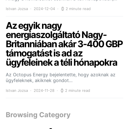
Istvan Jozsa
2024-12-04
2 minute read
Az egyik nagy
energiaszolgáltató Nagy-
Britanniában akár 3-400 GBP
támogatást is ad az
ügyfeleinek a téli hónapokra
Az Octopus Energy bejelentette, hogy azoknak az
ügyfeleknek, akiknek gondot…
Istvan Jozsa
2024-11-28
2 minute read
Browsing Category