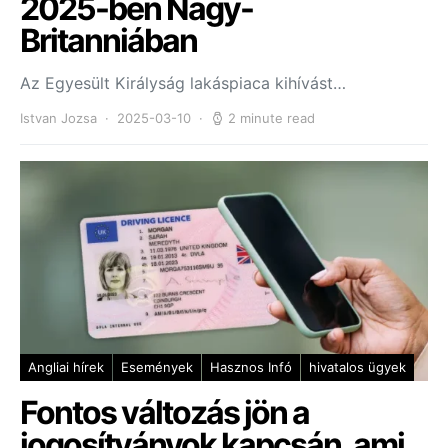
2025-ben Nagy-
Britanniában
Az Egyesült Királyság lakáspiaca kihívást…
Istvan Jozsa
2025-03-10
2 minute read
Angliai hírek
Események
Hasznos Infó
hivatalos ügyek
Fontos változás jön a
jogosítványok kapcsán, ami