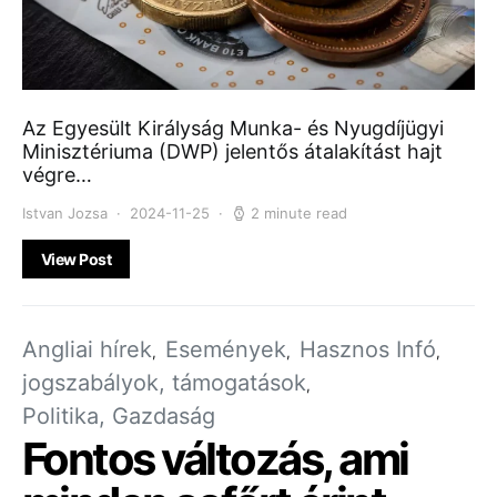
Az Egyesült Királyság Munka- és Nyugdíjügyi
Minisztériuma (DWP) jelentős átalakítást hajt
végre…
Istvan Jozsa
2024-11-25
2 minute read
View Post
Angliai hírek
Események
Hasznos Infó
jogszabályok, támogatások
Politika, Gazdaság
Fontos változás, ami