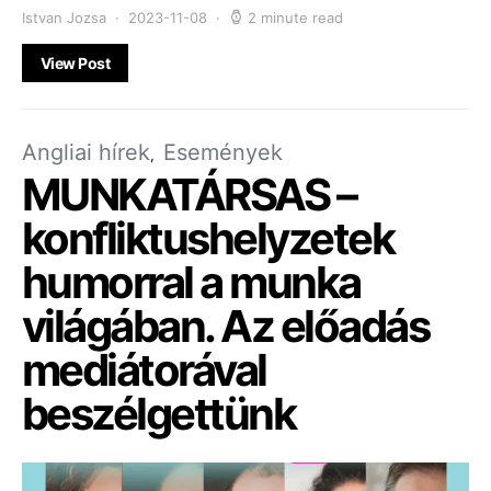
Istvan Jozsa
2023-11-08
2 minute read
View Post
Angliai hírek
Események
MUNKATÁRSAS –
konfliktushelyzetek
humorral a munka
világában. Az előadás
mediátorával
beszélgettünk