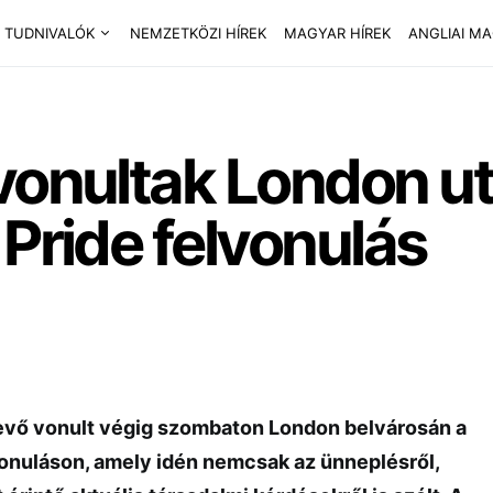
 TUDNIVALÓK
NEMZETKÖZI HÍREK
MAGYAR HÍREK
ANGLIAI M
vonultak London utc
 Pride felvonulás
evő vonult végig szombaton London belvárosán a
vonuláson, amely idén nemcsak az ünneplésről,