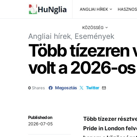
ANGLIAI HÍREK
HASZNOS
KÖZÖSSÉG
Angliai hírek
Események
Több tízezren 
volt a 2026-os
Megosztás
Twitter
0
Shares
Published on
Több tízezer résztv
2026-07-05
Pride in London fel