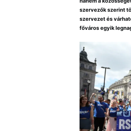
hanem a közösséget é
szervezők szerint t
szervezet és várható
főváros egyik legn