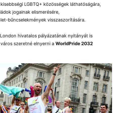
s kisebbségi LGBTQ+ közösségek láthatóságára,
ládok jogainak elismerésére,
ölet-bűncselekmények visszaszorítására.
London hivatalos pályázatának nyitányát is
a város szeretné elnyerni a
WorldPride 2032