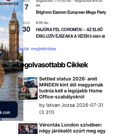
augusztus 7/10:00 du.
-
augusztus 8/4:00
AUG
7
de.
Brighton Eastern European Mega Party
6:00 du.
AUG
30
HAJÓRA FEL CORONITA! – AZ ELSŐ
EXKLUZÍV ÉJSZAKA A VIZEN 5 órán át
Naptár megtekintése
Legolvasottabb Cikkek
Settled status 2026: amit
MINDEN kint élő magyarnak
tudnia kell a legújabb Home
Office-szabályokról
by
Istvan Jozsa
2026-07-31
(3 311)
Vérontás London szívében:
négy járókelőt szúrt meg egy