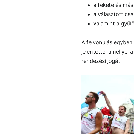
a fekete és má
a választott csa
valamint a gyűl
A felvonulás egyben 
jelentette, amellyel 
rendezési jogát.