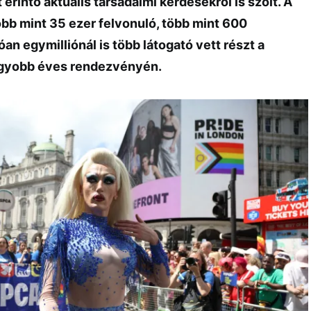
rintő aktuális társadalmi kérdésekről is szólt. A
öbb mint 35 ezer felvonuló, több mint 600
an egymilliónál is több látogató vett részt a
agyobb éves rendezvényén.