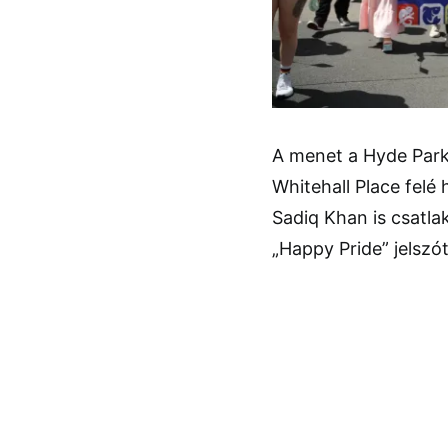
A menet a Hyde Park 
Whitehall Place felé
Sadiq Khan is csatla
„Happy Pride” jelszó