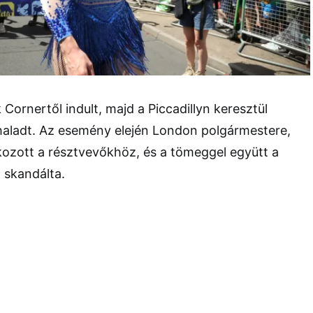
Cornertől indult, majd a Piccadillyn keresztül
 haladt. Az esemény elején London polgármestere,
kozott a résztvevőkhöz, és a tömeggel együtt a
t skandálta.