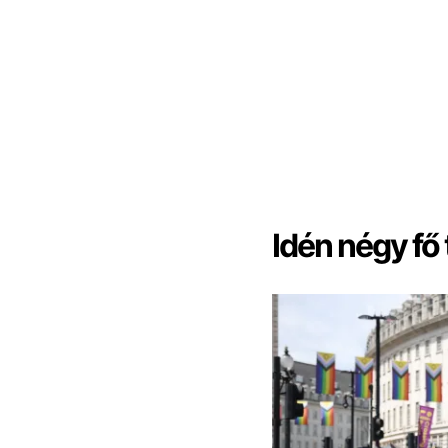
Idén négy fő