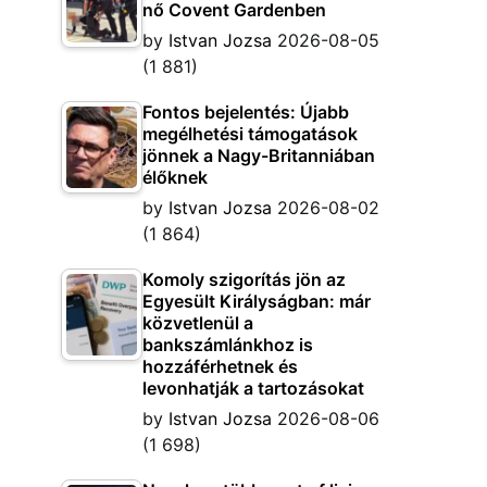
nő Covent Gardenben
by
Istvan Jozsa
2026-08-05
(1 881)
Fontos bejelentés: Újabb
megélhetési támogatások
jönnek a Nagy-Britanniában
élőknek
by
Istvan Jozsa
2026-08-02
(1 864)
Komoly szigorítás jön az
Egyesült Királyságban: már
közvetlenül a
bankszámlánkhoz is
hozzáférhetnek és
levonhatják a tartozásokat
by
Istvan Jozsa
2026-08-06
(1 698)