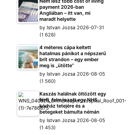
Nem lesz több cost of living
payment 2026-ban
Angliában – itt van, mi
maradt helyette
by
Istvan Jozsa
2026-07-31
(1 628)
4 méteres cápa keltett
hatalmas pánikot a népszerű
brit strandon – egy ember
meg is „ütötte”
by
Istvan Jozsa
2026-08-05
(1 560)
Kaszás halálnak öltözött egy
férfi, felmászott egy NHS
kórház tetejére és a
betegeket bámulta némán
by
Istvan Jozsa
2026-08-05
(1 453)