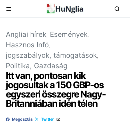
Angliai hírek
Események
Hasznos Infó
jogszabályok, támogatások
Politika, Gazdaság
Itt van, pontosan kik
jogosultak a 150 GBP-os
egyszeri összegre Nagy-
Britanniában idén télen
Megosztás
Twitter