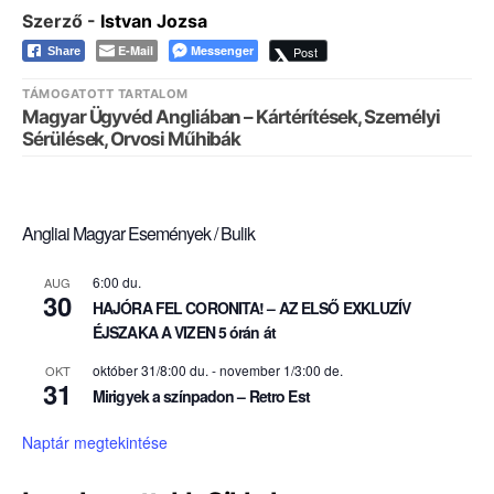
Szerző -
Istvan Jozsa
E-Mail
Messenger
Post
Share
TÁMOGATOTT TARTALOM
Magyar Ügyvéd Angliában – Kártérítések, Személyi
Sérülések, Orvosi Műhibák
Angliai Magyar Események / Bulik
6:00 du.
AUG
30
HAJÓRA FEL CORONITA! – AZ ELSŐ EXKLUZÍV
ÉJSZAKA A VIZEN 5 órán át
október 31/8:00 du.
-
november 1/3:00 de.
OKT
31
Mirigyek a színpadon – Retro Est
Naptár megtekintése