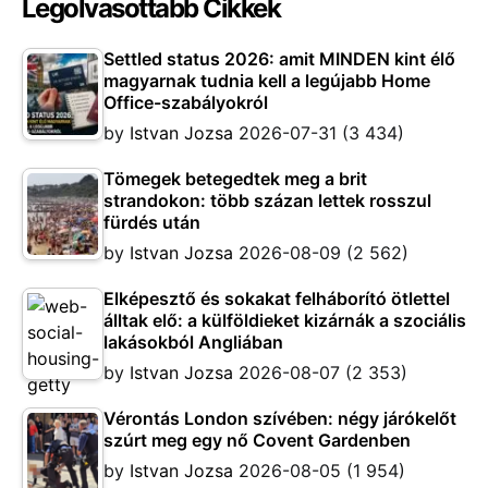
Legolvasottabb Cikkek
Settled status 2026: amit MINDEN kint élő
magyarnak tudnia kell a legújabb Home
Office-szabályokról
by
Istvan Jozsa
2026-07-31
(3 434)
Tömegek betegedtek meg a brit
strandokon: több százan lettek rosszul
fürdés után
by
Istvan Jozsa
2026-08-09
(2 562)
Elképesztő és sokakat felháborító ötlettel
álltak elő: a külföldieket kizárnák a szociális
lakásokból Angliában
by
Istvan Jozsa
2026-08-07
(2 353)
Vérontás London szívében: négy járókelőt
szúrt meg egy nő Covent Gardenben
by
Istvan Jozsa
2026-08-05
(1 954)