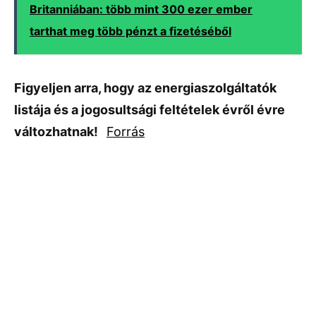
Britanniában: több mint 300 ezer ember
tarthat meg több pénzt a fizetéséből
Figyeljen arra, hogy az energiaszolgáltatók
listája és a jogosultsági feltételek évről évre
változhatnak!
Forrás