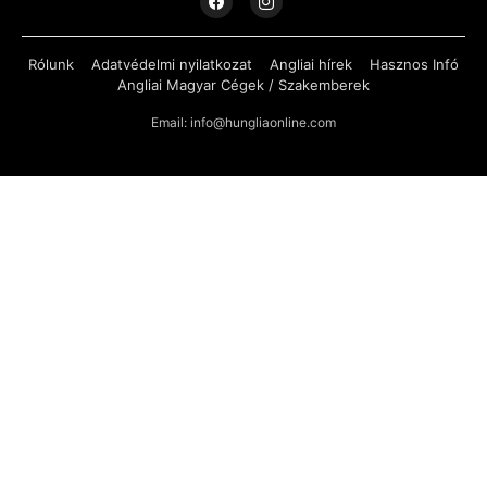
Rólunk
Adatvédelmi nyilatkozat
Angliai hírek
Hasznos Infó
Angliai Magyar Cégek / Szakemberek
Email: info@hungliaonline.com