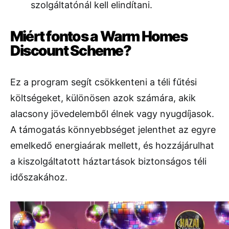
szolgáltatónál kell elindítani.
Miért fontos a Warm Homes
Discount Scheme?
Ez a program segít csökkenteni a téli fűtési
költségeket, különösen azok számára, akik
alacsony jövedelemből élnek vagy nyugdíjasok.
A támogatás könnyebbséget jelenthet az egyre
emelkedő energiaárak mellett, és hozzájárulhat
a kiszolgáltatott háztartások biztonságos téli
időszakához.