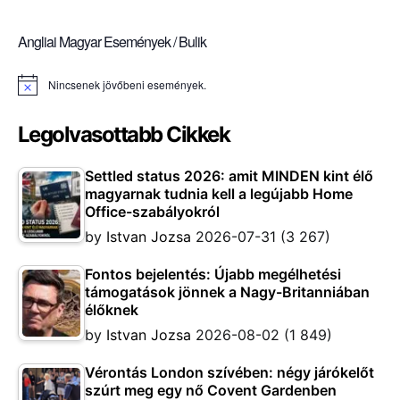
Angliai Magyar Események / Bulik
Nincsenek jövőbeni események.
Notice
Legolvasottabb Cikkek
Settled status 2026: amit MINDEN kint élő
magyarnak tudnia kell a legújabb Home
Office-szabályokról
by
Istvan Jozsa
2026-07-31
(3 267)
Fontos bejelentés: Újabb megélhetési
támogatások jönnek a Nagy-Britanniában
élőknek
by
Istvan Jozsa
2026-08-02
(1 849)
Vérontás London szívében: négy járókelőt
szúrt meg egy nő Covent Gardenben