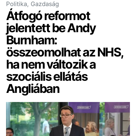
Politika, Gazdaság
Átfogó reformot
jelentett be Andy
Burnham:
összeomolhat az NHS,
ha nem változik a
szociális ellátás
Angliában