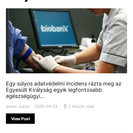
Egy súlyos adatvédelmi incidens rázta meg az
Egyesült Királyság egyik legfontosabb
egészségügyi…
Istvan Jozsa
2026-04-23
2 minute read
View Post