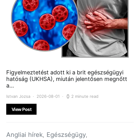
Figyelmeztetést adott ki a brit egészségügyi
hatóság (UKHSA), miután jelentősen megnőtt
a…
Istvan Jozsa
2026-08-01
2 minute read
View Post
Angliai hírek
Egészségügy