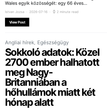
Wales egyik közösségét: egy 66 éves…
Istvan Jozsa
2026-07-16
2 minute read
View Post
Angliai hírek
Egészségügy
Sokkoló adatok: Közel
2700 ember halhatott
meg Nagy-
Britanniában a
hőhullámok miatt két
hónap alatt