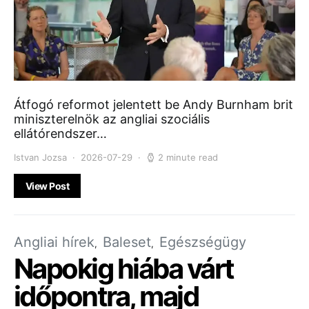
Átfogó reformot jelentett be Andy Burnham brit
miniszterelnök az angliai szociális
ellátórendszer…
Istvan Jozsa
2026-07-29
2 minute read
View Post
Angliai hírek
Baleset
Egészségügy
Napokig hiába várt
időpontra, majd