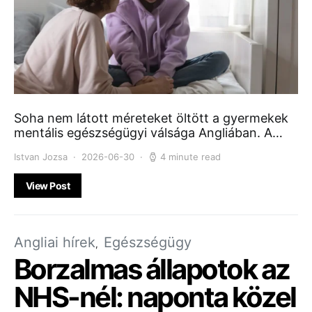
Soha nem látott méreteket öltött a gyermekek
mentális egészségügyi válsága Angliában. A…
Istvan Jozsa
2026-06-30
4 minute read
View Post
Angliai hírek
Egészségügy
Borzalmas állapotok az
NHS-nél: naponta közel