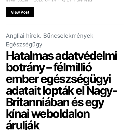
Istvan Jozsa
2026-04-24
2 minute read
View Post
Angliai hírek
Bűncselekmények
Egészségügy
Hatalmas adatvédelmi
botrány – félmillió
ember egészségügyi
adatait lopták el Nagy-
Britanniában és egy
kínai weboldalon
árulják