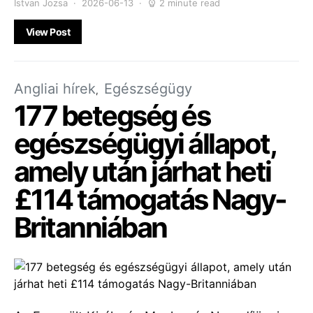
Istvan Jozsa
2026-06-13
2 minute read
View Post
Angliai hírek
Egészségügy
177 betegség és
egészségügyi állapot,
amely után járhat heti
£114 támogatás Nagy-
Britanniában