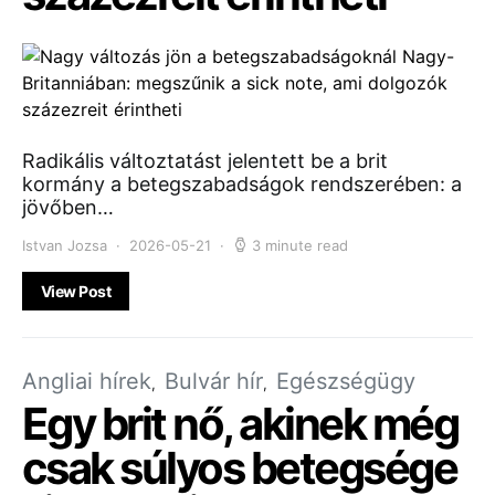
Radikális változtatást jelentett be a brit
kormány a betegszabadságok rendszerében: a
jövőben…
Istvan Jozsa
2026-05-21
3 minute read
View Post
Angliai hírek
Bulvár hír
Egészségügy
Egy brit nő, akinek még
csak súlyos betegsége