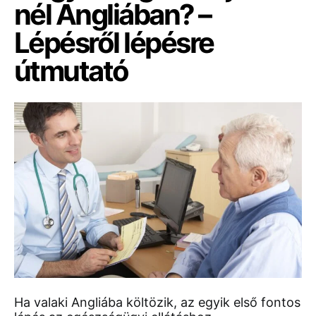
nél Angliában? –
Lépésről lépésre
útmutató
Ha valaki Angliába költözik, az egyik első fontos