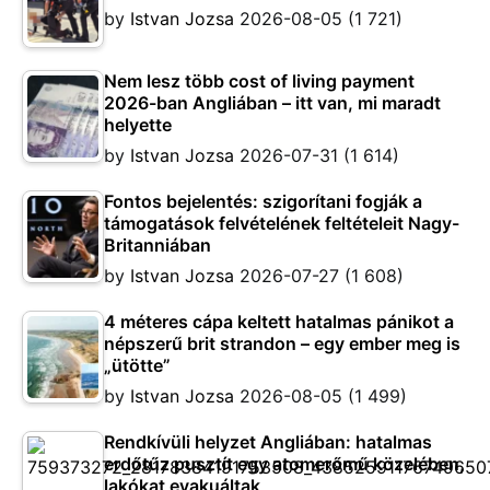
by
Istvan Jozsa
2026-08-05
(1 721)
Nem lesz több cost of living payment
2026-ban Angliában – itt van, mi maradt
helyette
by
Istvan Jozsa
2026-07-31
(1 614)
Fontos bejelentés: szigorítani fogják a
támogatások felvételének feltételeit Nagy-
Britanniában
by
Istvan Jozsa
2026-07-27
(1 608)
4 méteres cápa keltett hatalmas pánikot a
népszerű brit strandon – egy ember meg is
„ütötte”
by
Istvan Jozsa
2026-08-05
(1 499)
Rendkívüli helyzet Angliában: hatalmas
erdőtűz pusztít egy atomerőmű közelében,
lakókat evakuáltak