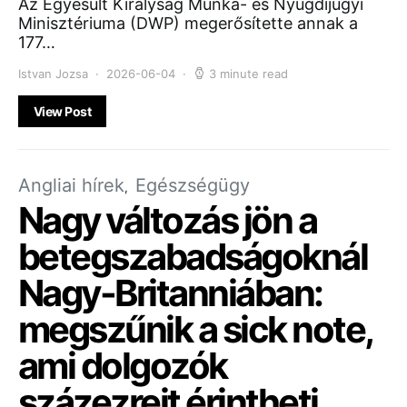
Az Egyesült Királyság Munka- és Nyugdíjügyi
Minisztériuma (DWP) megerősítette annak a
177…
Istvan Jozsa
2026-06-04
3 minute read
View Post
Angliai hírek
Egészségügy
Nagy változás jön a
betegszabadságoknál
Nagy-Britanniában:
megszűnik a sick note,
ami dolgozók
százezreit érintheti