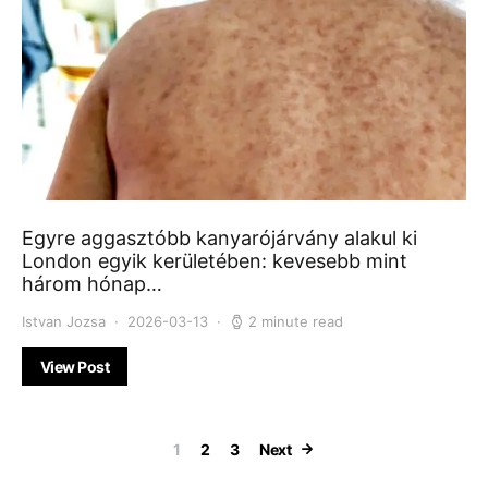
Egyre aggasztóbb kanyarójárvány alakul ki
London egyik kerületében: kevesebb mint
három hónap…
Istvan Jozsa
2026-03-13
2 minute read
View Post
Bejegyzések la
1
2
3
Next