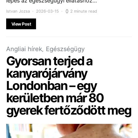
lépés az egészségügyi ellátáshoz…
Istvan Jozsa
2026-03-15
2 minute read
View Post
Angliai hírek
Egészségügy
Gyorsan terjed a
kanyarójárvány
Londonban – egy
kerületben már 80
gyerek fertőződött meg