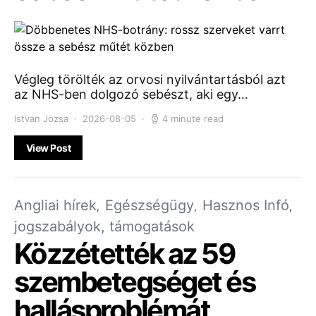
Végleg törölték az orvosi nyilvántartásból azt
az NHS-ben dolgozó sebészt, aki egy…
Istvan Jozsa
2026-08-05
4 minute read
View Post
Angliai hírek
Egészségügy
Hasznos Infó
jogszabályok, támogatások
Közzétették az 59
szembetegséget és
hallásproblémát,