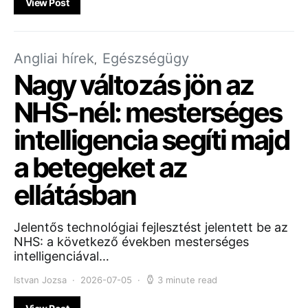
View Post
Angliai hírek
Egészségügy
Nagy változás jön az
NHS-nél: mesterséges
intelligencia segíti majd
a betegeket az
ellátásban
Jelentős technológiai fejlesztést jelentett be az
NHS: a következő években mesterséges
intelligenciával…
Istvan Jozsa
2026-07-05
3 minute read