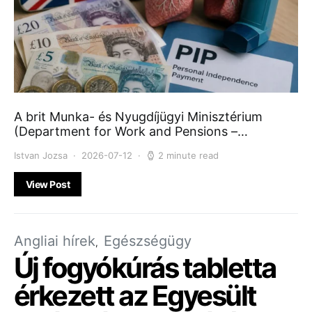
A brit Munka- és Nyugdíjügyi Minisztérium
(Department for Work and Pensions –…
Istvan Jozsa
2026-07-12
2 minute read
View Post
Angliai hírek
Egészségügy
Új fogyókúrás tabletta
érkezett az Egyesült