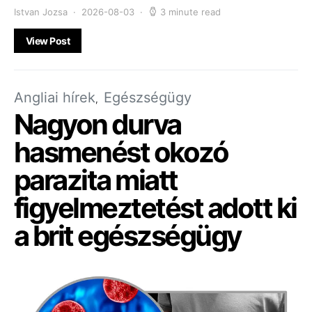
Istvan Jozsa
2026-08-03
3 minute read
View Post
Angliai hírek
Egészségügy
Nagyon durva
hasmenést okozó
parazita miatt
figyelmeztetést adott ki
a brit egészségügy