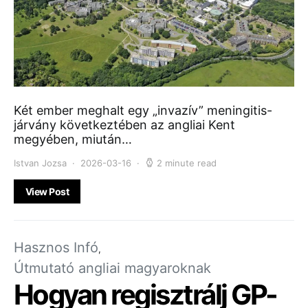
Két ember meghalt egy „invazív” meningitis-
járvány következtében az angliai Kent
megyében, miután…
Istvan Jozsa
2026-03-16
2 minute read
View Post
Hasznos Infó
Útmutató angliai magyaroknak
Hogyan regisztrálj GP-