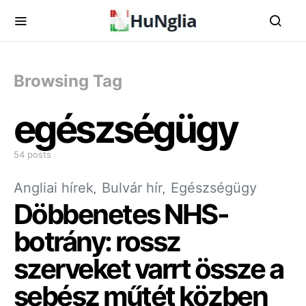
Browsing Tag
egészségügy
54 posts
Angliai hírek
Bulvár hír
Egészségügy
Döbbenetes NHS-
botrány: rossz
szerveket varrt össze a
sebész műtét közben