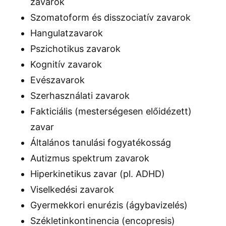
zavarok
Szomatoform és disszociatív zavarok
Hangulatzavarok
Pszichotikus zavarok
Kognitív zavarok
Evészavarok
Szerhasználati zavarok
Fakticiális (mesterségesen előidézett)
zavar
Általános tanulási fogyatékosság
Autizmus spektrum zavarok
Hiperkinetikus zavar (pl. ADHD)
Viselkedési zavarok
Gyermekkori enurézis (ágybavizelés)
Székletinkontinencia (encopresis)