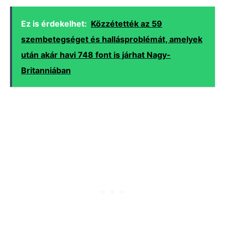
Ez is érdekelhet:
Közzétették az 59
szembetegséget és hallásproblémát, amelyek
után akár havi 748 font is járhat Nagy-
Britanniában