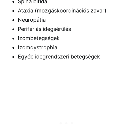
Spina bifida
Ataxia (mozgáskoordinációs zavar)
Neuropátia
Perifériás idegsérülés
Izombetegségek
Izomdystrophia
Egyéb idegrendszeri betegségek