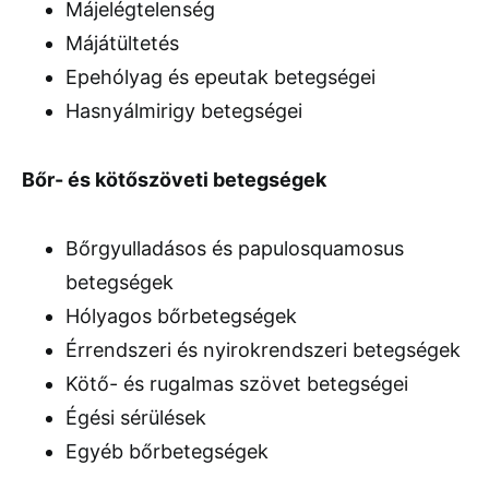
Májelégtelenség
Májátültetés
Epehólyag és epeutak betegségei
Hasnyálmirigy betegségei
Bőr- és kötőszöveti betegségek
Bőrgyulladásos és papulosquamosus
betegségek
Hólyagos bőrbetegségek
Érrendszeri és nyirokrendszeri betegségek
Kötő- és rugalmas szövet betegségei
Égési sérülések
Egyéb bőrbetegségek