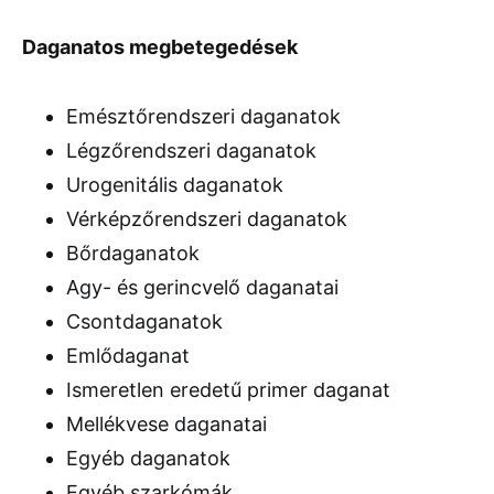
Daganatos megbetegedések
Emésztőrendszeri daganatok
Légzőrendszeri daganatok
Urogenitális daganatok
Vérképzőrendszeri daganatok
Bőrdaganatok
Agy- és gerincvelő daganatai
Csontdaganatok
Emlődaganat
Ismeretlen eredetű primer daganat
Mellékvese daganatai
Egyéb daganatok
Egyéb szarkómák