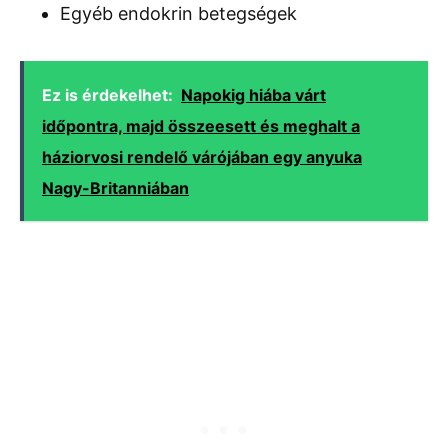
Egyéb endokrin betegségek
Ez is érdekelhet:
Napokig hiába várt
időpontra, majd összeesett és meghalt a
háziorvosi rendelő várójában egy anyuka
Nagy-Britanniában