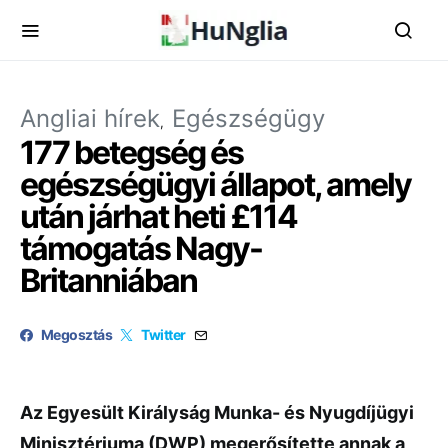
Angliai hírek
Egészségügy
177 betegség és
egészségügyi állapot, amely
után járhat heti £114
támogatás Nagy-
Britanniában
Megosztás
Twitter
Az Egyesült Királyság Munka- és Nyugdíjügyi
Minisztériuma (DWP) megerősítette annak a