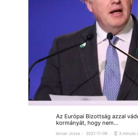
Az Európai Bizottság azzal vád
kormányát, hogy nem…
Istvan Jozsa
2021-11-06
3 minute 