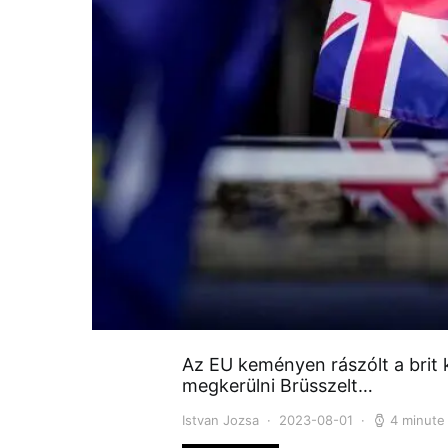
Az EU keményen rászólt a brit
megkerülni Brüsszelt…
Istvan Jozsa
2023-08-01
4 minute