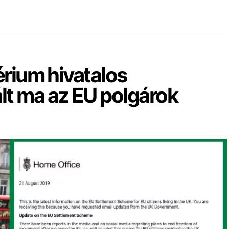
érium hivatalos
t ma az EU polgárok