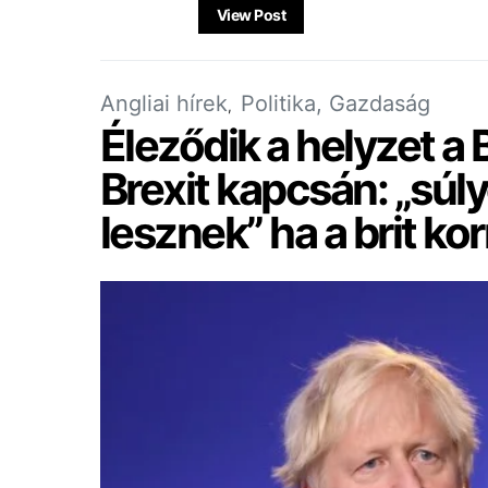
View Post
Angliai hírek
Politika, Gazdaság
Éleződik a helyzet a 
Brexit kapcsán: „sú
lesznek” ha a brit ko