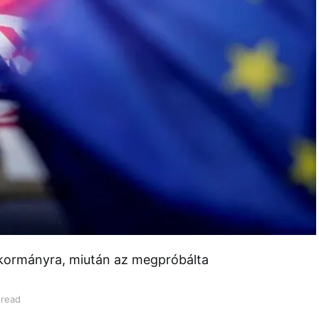
 kormányra, miután az megpróbálta
 read