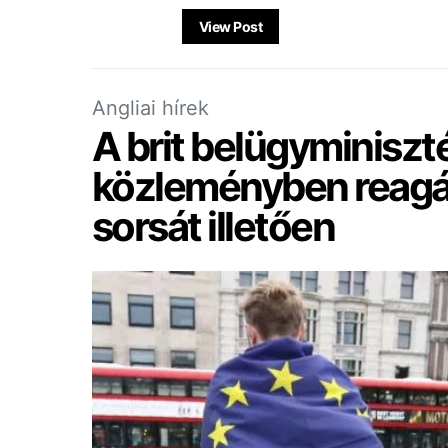
View Post
Angliai hírek
A brit belügyminiszt
közleményben reagál
sorsát illetően