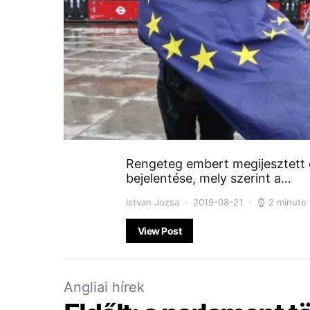
Rengeteg embert megijesztett 
bejelentése, mely szerint a…
Istvan Jozsa
2019-08-21
2 minute
View Post
Angliai hírek