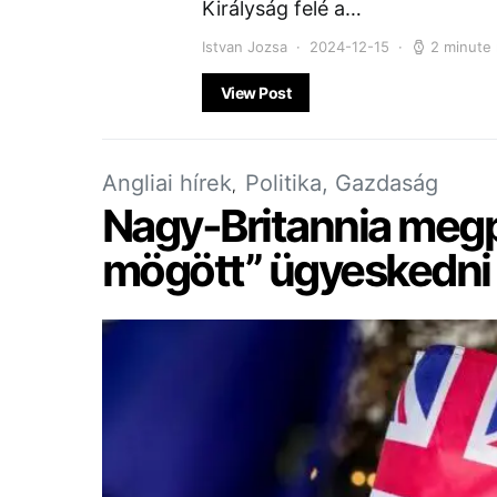
Királyság felé a…
Istvan Jozsa
2024-12-15
2 minute
View Post
Angliai hírek
Politika, Gazdaság
Nagy-Britannia megp
mögött” ügyeskedni