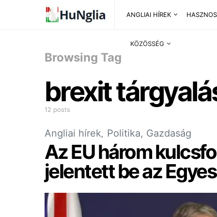
ANGLIAI HÍREK
HASZNOS
KÖZÖSSÉG
Browsing Tag
brexit tárgyal
12 posts
Angliai hírek
Politika, Gazdaság
Az EU három kulcsfo
jelentett be az Egye