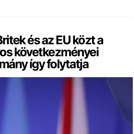
Britek és az EU közt a
lyos következményei
rmány így folytatja