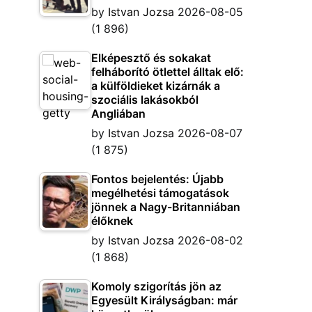
by
Istvan Jozsa
2026-08-05
(1 896)
Elképesztő és sokakat
felháborító ötlettel álltak elő:
a külföldieket kizárnák a
szociális lakásokból
Angliában
by
Istvan Jozsa
2026-08-07
(1 875)
Fontos bejelentés: Újabb
megélhetési támogatások
jönnek a Nagy-Britanniában
élőknek
by
Istvan Jozsa
2026-08-02
(1 868)
Komoly szigorítás jön az
Egyesült Királyságban: már