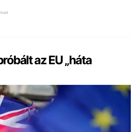
 read
róbált az EU „háta