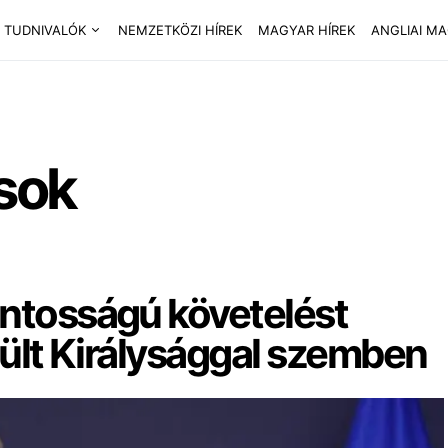
 TUDNIVALÓK
NEMZETKÖZI HÍREK
MAGYAR HÍREK
ANGLIAI M
ások
ntosságú követelést
sült Királysággal szemben