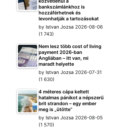
közvetlenül a
bankszámlánkhoz is
hozzáférhetnek és
levonhatják a tartozásokat
by
Istvan Jozsa
2026-08-06
(1 743)
Nem lesz több cost of living
payment 2026-ban
Angliában – itt van, mi
maradt helyette
by
Istvan Jozsa
2026-07-31
(1 630)
4 méteres cápa keltett
hatalmas pánikot a népszerű
brit strandon – egy ember
meg is „ütötte”
by
Istvan Jozsa
2026-08-05
(1 570)