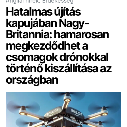
Angliai hírek
Érdekesség
Hatalmas újítás
kapujában Nagy-
Britannia: hamarosan
megkezdődhet a
csomagok drónokkal
történő kiszállítása az
országban