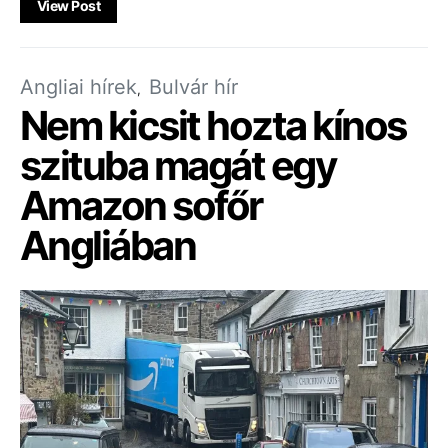
View Post
Angliai hírek
Bulvár hír
Nem kicsit hozta kínos
szituba magát egy
Amazon sofőr
Angliában