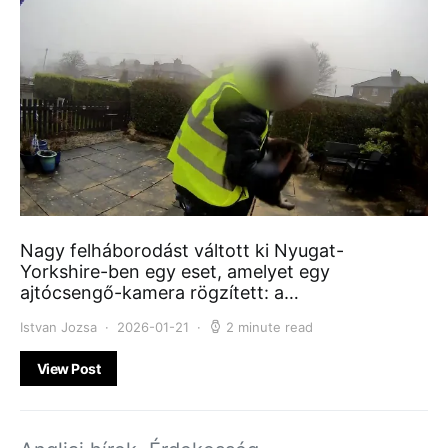
Nagy felháborodást váltott ki Nyugat-
Yorkshire-ben egy eset, amelyet egy
ajtócsengő-kamera rögzített: a…
Istvan Jozsa
2026-01-21
2 minute read
View Post