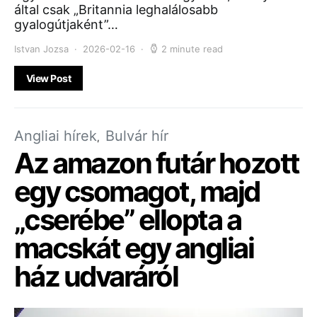
által csak „Britannia leghalálosabb
gyalogútjaként”…
Istvan Jozsa
2026-02-16
2 minute read
View Post
Angliai hírek
Bulvár hír
Az amazon futár hozott
egy csomagot, majd
„cserébe” ellopta a
macskát egy angliai
ház udvaráról