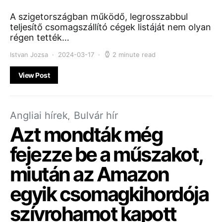
A szigetországban működő, legrosszabbul
teljesítő csomagszállító cégek listáját nem olyan
régen tették…
Istvan Jozsa
2024-03-17
2 minute read
View Post
Angliai hírek
Bulvár hír
Azt mondták még
fejezze be a műszakot,
miután az Amazon
egyik csomagkihordója
szívrohamot kapott