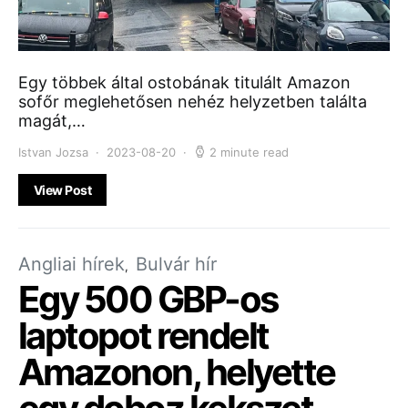
Egy többek által ostobának titulált Amazon
sofőr meglehetősen nehéz helyzetben találta
magát,…
Istvan Jozsa
2023-08-20
2 minute read
View Post
Angliai hírek
Bulvár hír
Egy 500 GBP-os
laptopot rendelt
Amazonon, helyette