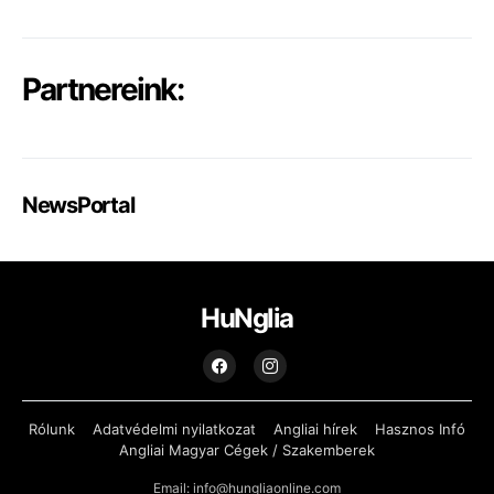
Partnereink:
NewsPortal
HuNglia
Rólunk
Adatvédelmi nyilatkozat
Angliai hírek
Hasznos Infó
Angliai Magyar Cégek / Szakemberek
Email: info@hungliaonline.com