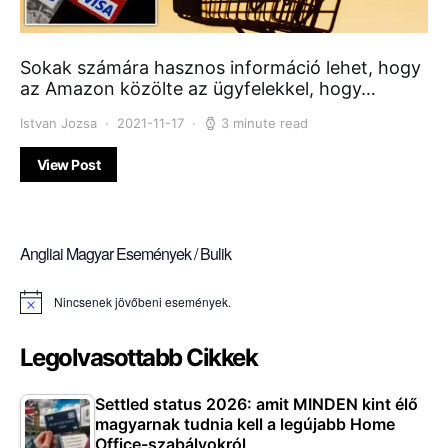
Sokak számára hasznos információ lehet, hogy
az Amazon közölte az ügyfelekkel, hogy…
Istvan Jozsa
2021-11-17
3 minute read
View Post
Angliai Magyar Események / Bulik
Nincsenek jövőbeni események.
Notice
Legolvasottabb Cikkek
Settled status 2026: amit MINDEN kint élő
magyarnak tudnia kell a legújabb Home
Office-szabályokról