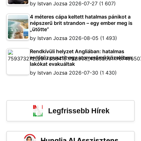
by
Istvan Jozsa
2026-07-27
(1 607)
4 méteres cápa keltett hatalmas pánikot a
népszerű brit strandon – egy ember meg is
„ütötte”
by
Istvan Jozsa
2026-08-05
(1 493)
Rendkívüli helyzet Angliában: hatalmas
erdőtűz pusztít egy atomerőmű közelében,
lakókat evakuáltak
by
Istvan Jozsa
2026-07-30
(1 430)
Legfrissebb Hírek
Hunglia AI Asszisztens