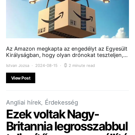
Az Amazon megkapta az engedélyt az Egyesült
Királyságban, hogy olyan drónokat teszteljen,…
Istvan Jozsa
2024-08-15
2 minute read
View Post
Angliai hírek
Érdekesség
Ezek voltak Nagy-
Britannia legrosszabbul