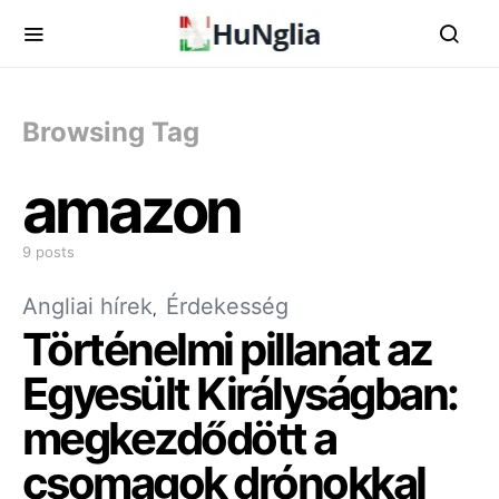
Browsing Tag
amazon
9 posts
Angliai hírek
Érdekesség
Történelmi pillanat az
Egyesült Királyságban:
megkezdődött a
csomagok drónokkal