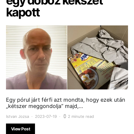
egy doboz kekszet
kapott
Egy pórul járt férfi azt mondta, hogy ezek után
„kétszer meggondolja” majd,…
Istvan Jozsa
2023-07-19
2 minute read
View Post