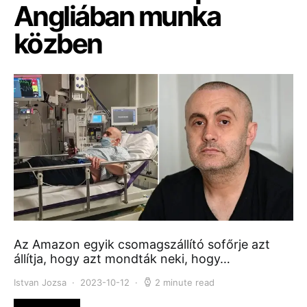
Angliában munka
közben
Az Amazon egyik csomagszállító sofőrje azt
állítja, hogy azt mondták neki, hogy…
Istvan Jozsa
2023-10-12
2 minute read