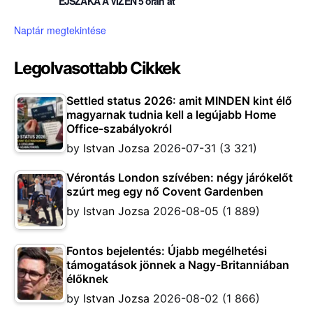
ÉJSZAKA A VIZEN 5 órán át
Naptár megtekintése
Legolvasottabb Cikkek
Settled status 2026: amit MINDEN kint élő
magyarnak tudnia kell a legújabb Home
Office-szabályokról
by
Istvan Jozsa
2026-07-31
(3 321)
Vérontás London szívében: négy járókelőt
szúrt meg egy nő Covent Gardenben
by
Istvan Jozsa
2026-08-05
(1 889)
Fontos bejelentés: Újabb megélhetési
támogatások jönnek a Nagy-Britanniában
élőknek
by
Istvan Jozsa
2026-08-02
(1 866)