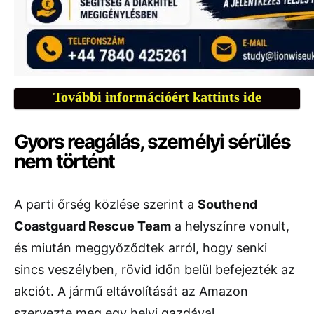
További információért kattints ide
Gyors reagálás, személyi sérülés
nem történt
A parti őrség közlése szerint a
Southend
Coastguard Rescue Team
a helyszínre vonult,
és miután meggyőződtek arról, hogy senki
sincs veszélyben, rövid időn belül befejezték az
akciót. A jármű eltávolítását az Amazon
szervezte meg egy helyi gazdával