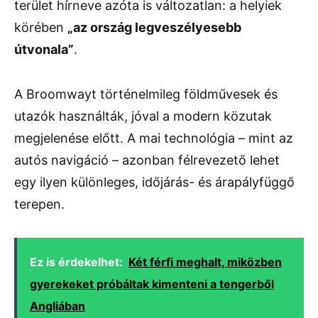
terület hírneve azóta is változatlan: a helyiek
körében
„az ország legveszélyesebb
útvonala”
.
A Broomwayt történelmileg földművesek és
utazók használták, jóval a modern közutak
megjelenése előtt. A mai technológia – mint az
autós navigáció – azonban félrevezető lehet
egy ilyen különleges, időjárás- és árapályfüggő
terepen.
Ez is érdekelhet:
Két férfi meghalt, miközben
gyerekeket próbáltak kimenteni a tengerből
Angliában