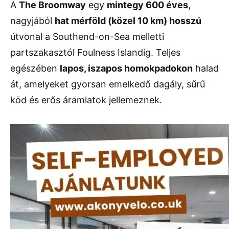
A
The Broomway
egy
mintegy 600 éves
,
nagyjából
hat mérföld (közel 10 km) hosszú
útvonal a Southend-on-Sea melletti
partszakasztól Foulness Islandig. Teljes
egészében
lapos, iszapos homokpadokon
halad
át, amelyeket gyorsan emelkedő dagály, sűrű
köd és erős áramlatok jellemeznek.