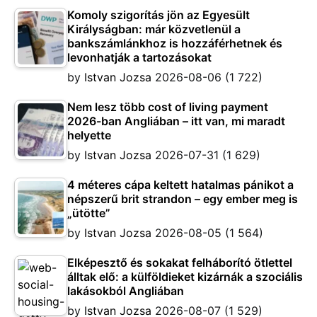
Komoly szigorítás jön az Egyesült
Királyságban: már közvetlenül a
bankszámlánkhoz is hozzáférhetnek és
levonhatják a tartozásokat
by
Istvan Jozsa
2026-08-06
(1 722)
Nem lesz több cost of living payment
2026-ban Angliában – itt van, mi maradt
helyette
by
Istvan Jozsa
2026-07-31
(1 629)
4 méteres cápa keltett hatalmas pánikot a
népszerű brit strandon – egy ember meg is
„ütötte”
by
Istvan Jozsa
2026-08-05
(1 564)
Elképesztő és sokakat felháborító ötlettel
álltak elő: a külföldieket kizárnák a szociális
lakásokból Angliában
by
Istvan Jozsa
2026-08-07
(1 529)