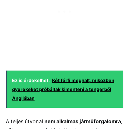
Ez is érdekelhet:
Két férfi meghalt, miközben
gyerekeket próbáltak kimenteni a tengerből
Angliában
A teljes útvonal
nem alkalmas járműforgalomra
,