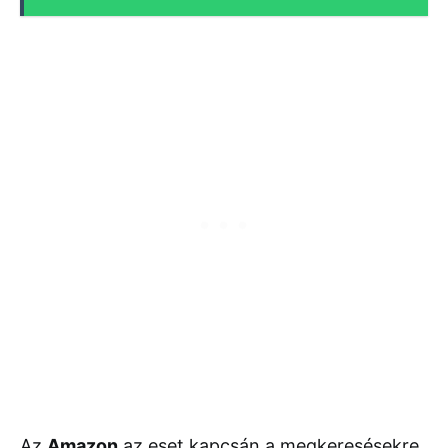
Az
Amazon
az eset kapcsán a megkeresésekre