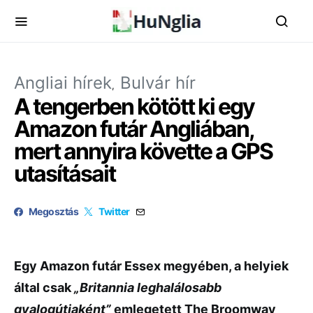
Angliai hírek
Bulvár hír
A tengerben kötött ki egy
Amazon futár Angliában,
mert annyira követte a GPS
utasításait
Megosztás
Twitter
Egy Amazon futár Essex megyében, a helyiek
által csak
„Britannia leghalálosabb
gyalogútjaként”
emlegetett The Broomway