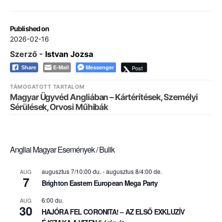
Published on
2026-02-16
Szerző -
Istvan Jozsa
E-Mail
Messenger
Post
Share
TÁMOGATOTT TARTALOM
Magyar Ügyvéd Angliában – Kártérítések, Személyi
Sérülések, Orvosi Műhibák
Angliai Magyar Események / Bulik
augusztus 7/10:00 du.
-
augusztus 8/4:00 de.
AUG
7
Brighton Eastern European Mega Party
6:00 du.
AUG
30
HAJÓRA FEL CORONITA! – AZ ELSŐ EXKLUZÍV