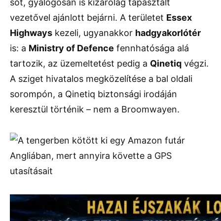
sőt, gyalogosan is kizárólag tapasztalt
vezetővel ajánlott bejárni. A területet
Essex
Highways
kezeli, ugyanakkor
hadgyakorlótér
is: a
Ministry of Defence
fennhatósága alá
tartozik, az üzemeltetést pedig a
Qinetiq
végzi.
A sziget hivatalos megközelítése a bal oldali
sorompón, a Qinetiq biztonsági irodáján
keresztül történik – nem a Broomwayen.