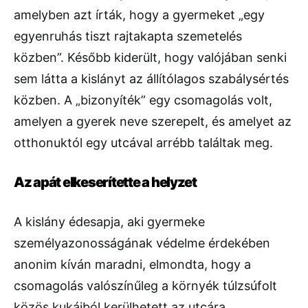
amelyben azt írták, hogy a gyermeket „egy
egyenruhás tiszt rajtakapta szemetelés
közben”. Később kiderült, hogy valójában senki
sem látta a kislányt az állítólagos szabálysértés
közben. A „bizonyíték” egy csomagolás volt,
amelyen a gyerek neve szerepelt, és amelyet az
otthonuktól egy utcával arrébb találtak meg.
Az apát elkeserítette a helyzet
A kislány édesapja, aki gyermeke
személyazonosságának védelme érdekében
anonim kíván maradni, elmondta, hogy a
csomagolás valószínűleg a környék túlzsúfolt
közös kukáiból kerülhetett az utcára.