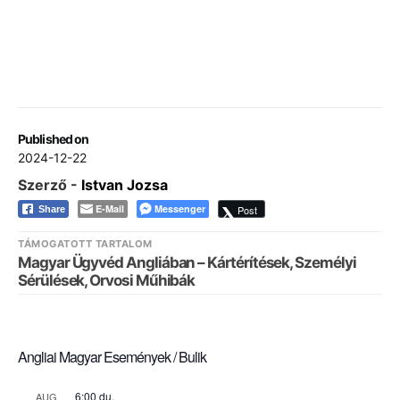
Published on
2024-12-22
Szerző -
Istvan Jozsa
E-Mail
Messenger
Post
Share
TÁMOGATOTT TARTALOM
Magyar Ügyvéd Angliában – Kártérítések, Személyi
Sérülések, Orvosi Műhibák
Angliai Magyar Események / Bulik
6:00 du.
AUG