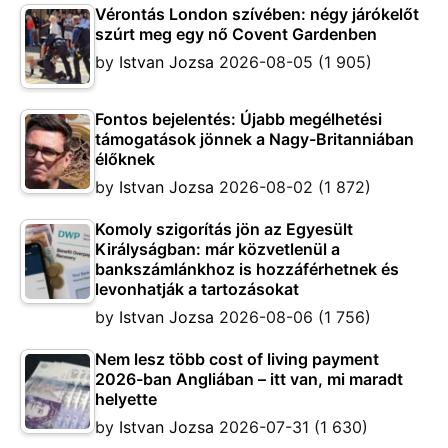
Vérontás London szívében: négy járókelőt
szúrt meg egy nő Covent Gardenben
by
Istvan Jozsa
2026-08-05
(1 905)
Fontos bejelentés: Újabb megélhetési
támogatások jönnek a Nagy-Britanniában
élőknek
by
Istvan Jozsa
2026-08-02
(1 872)
Komoly szigorítás jön az Egyesült
Királyságban: már közvetlenül a
bankszámlánkhoz is hozzáférhetnek és
levonhatják a tartozásokat
by
Istvan Jozsa
2026-08-06
(1 756)
Nem lesz több cost of living payment
2026-ban Angliában – itt van, mi maradt
helyette
by
Istvan Jozsa
2026-07-31
(1 630)