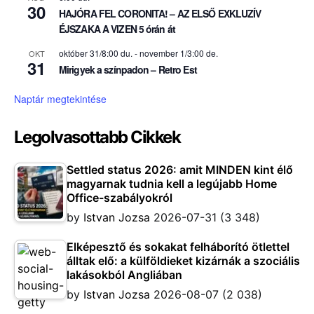
30
HAJÓRA FEL CORONITA! – AZ ELSŐ EXKLUZÍV
ÉJSZAKA A VIZEN 5 órán át
október 31/8:00 du.
-
november 1/3:00 de.
OKT
31
Mirigyek a színpadon – Retro Est
Naptár megtekintése
Legolvasottabb Cikkek
Settled status 2026: amit MINDEN kint élő
magyarnak tudnia kell a legújabb Home
Office-szabályokról
by
Istvan Jozsa
2026-07-31
(3 348)
Elképesztő és sokakat felháborító ötlettel
álltak elő: a külföldieket kizárnák a szociális
lakásokból Angliában
by
Istvan Jozsa
2026-08-07
(2 038)