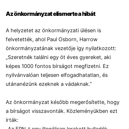
Az önkormányzat elismerte a hibát
A helyzetet az önkormányzati ülésen is
felvetették, ahol Paul Osborn, Harrow
önkormányzatának vezetője így nyilatkozott:
„Szeretnék találni egy öt éves gyereket, aki
képes 1000 fontos bírságot megfizetni. Ez
nyilvánvalóan teljesen elfogadhatatlan, és
utánanézünk ezeknek a vádaknak.”
Az önkormányzat később megerősítette, hogy
a bírságot visszavonták. Közleményükben ezt
írták:
„Az FPN-t egy illegálisan lerakott hulladék