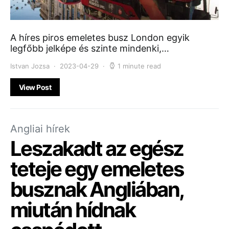
A híres piros emeletes busz London egyik
legfőbb jelképe és szinte mindenki,…
Istvan Jozsa
2023-04-29
1 minute read
View Post
Angliai hírek
Leszakadt az egész
teteje egy emeletes
busznak Angliában,
miután hídnak