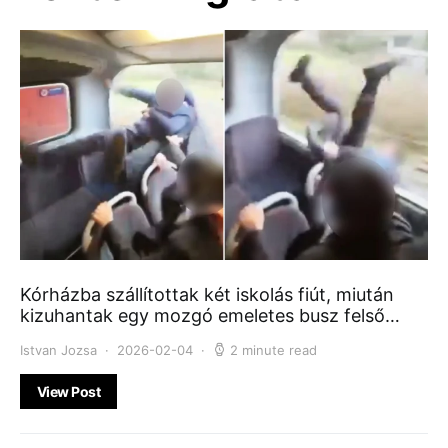
Kórházba szállítottak két iskolás fiút, miután
kizuhantak egy mozgó emeletes busz felső…
Istvan Jozsa
2026-02-04
2 minute read
View Post