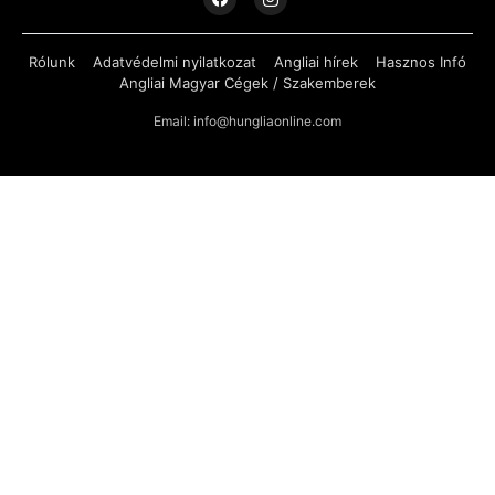
Rólunk
Adatvédelmi nyilatkozat
Angliai hírek
Hasznos Infó
Angliai Magyar Cégek / Szakemberek
Email: info@hungliaonline.com