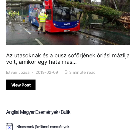
Az utasoknak és a busz sofőrjének óriási mázlija
volt, amikor egy hatalmas…
Istvan Jozsa
2019-02-09
3 minute read
View Post
Angliai Magyar Események / Bulik
Nincsenek jövőbeni események.
Notice