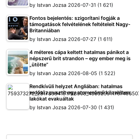
by
Istvan Jozsa
2026-07-31
(1 621)
Fontos bejelentés: szigorítani fogják a
támogatások felvételének feltételeit Nagy-
Britanniában
by
Istvan Jozsa
2026-07-27
(1 611)
4 méteres cápa keltett hatalmas pánikot a
népszerű brit strandon – egy ember meg is
„ütötte”
by
Istvan Jozsa
2026-08-05
(1 522)
Rendkívüli helyzet Angliában: hatalmas
erdőtűz pusztít egy atomerőmű közelében,
lakókat evakuáltak
by
Istvan Jozsa
2026-07-30
(1 431)