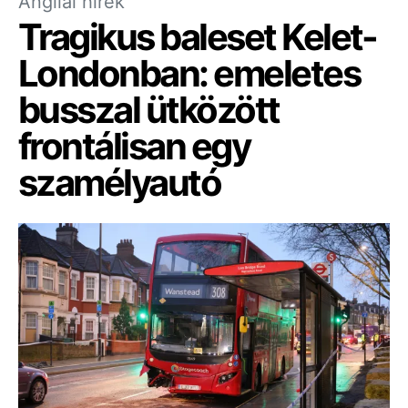
Angliai hírek
Tragikus baleset Kelet-
Londonban: emeletes
busszal ütközött
frontálisan egy
szamélyautó