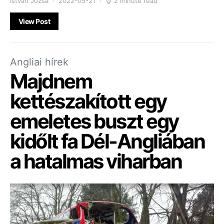
Istvan Jozsa
2022-05-21
2 minute read
View Post
Angliai hírek
Majdnem
kettészakított egy
emeletes buszt egy
kidőlt fa Dél-Angliában
a hatalmas viharban