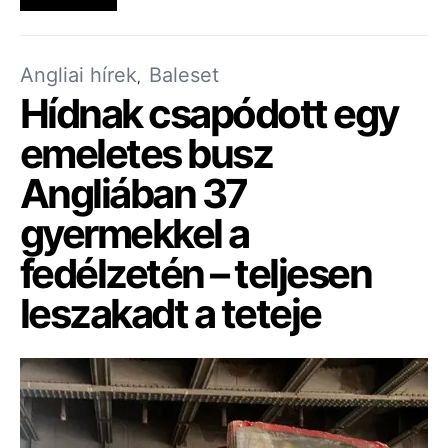
Angliai hírek
Baleset
Hídnak csapódott egy
emeletes busz
Angliában 37
gyermekkel a
fedélzetén – teljesen
leszakadt a teteje