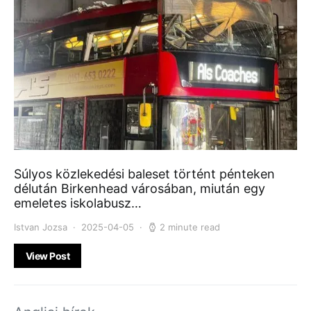
Súlyos közlekedési baleset történt pénteken
délután Birkenhead városában, miután egy
emeletes iskolabusz…
Istvan Jozsa
2025-04-05
2 minute read
View Post