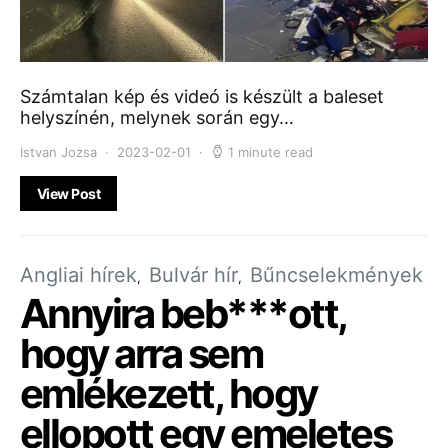
Számtalan kép és videó is készült a baleset
helyszínén, melynek során egy…
Istvan Jozsa
2023-02-01
1 minute read
View Post
Angliai hírek
Bulvár hír
Bűncselekmények
Annyira beb***ott,
hogy arra sem
emlékezett, hogy
ellopott egy emeletes