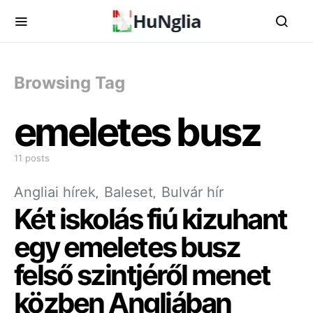
Browsing Tag
emeletes busz
11 posts
Angliai hírek
Baleset
Bulvár hír
Két iskolás fiú kizuhant
egy emeletes busz
felső szintjéről menet
közben Angliában