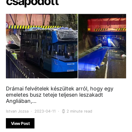
csapódott
Drámai felvételek készültek arról, hogy egy
emeletes busz teteje teljesen leszakadt
Angliában,…
Istvan Jozsa
2023-04-11
2 minute read
View Post