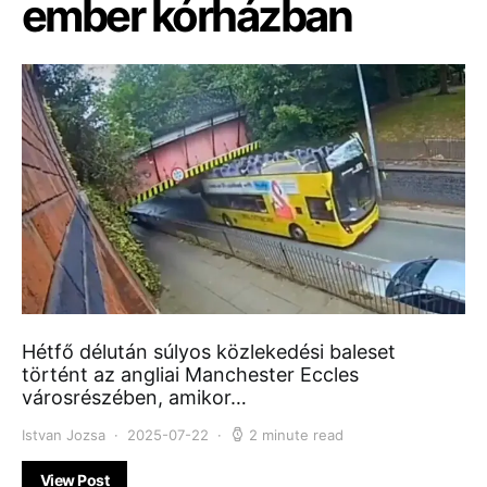
ember kórházban
Hétfő délután súlyos közlekedési baleset
történt az angliai Manchester Eccles
városrészében, amikor…
Istvan Jozsa
2025-07-22
2 minute read
View Post