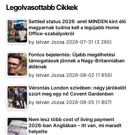
Legolvasottabb Cikkek
Settled status 2026: amit MINDEN kint élő
magyarnak tudnia kell a legújabb Home
Office-szabályokról
by
Istvan Jozsa
2026-07-31
(3 285)
Fontos bejelentés: Újabb megélhetési
támogatások jönnek a Nagy-Britanniában
élőknek
by
Istvan Jozsa
2026-08-02
(1 856)
Vérontás London szívében: négy járókelőt
szúrt meg egy nő Covent Gardenben
by
Istvan Jozsa
2026-08-05
(1 807)
Nem lesz több cost of living payment
2026-ban Angliában – itt van, mi maradt
helyette