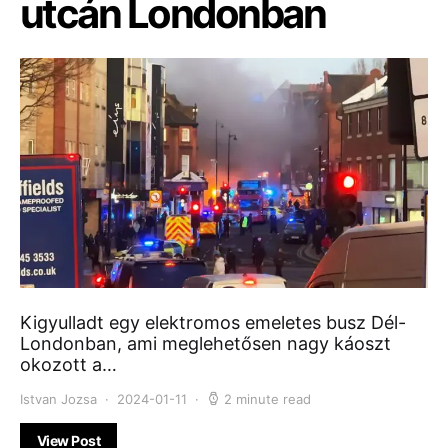
utcán Londonban
Kigyulladt egy elektromos emeletes busz Dél-
Londonban, ami meglehetősen nagy káoszt
okozott a…
Istvan Jozsa
2024-01-11
2 minute read
View Post