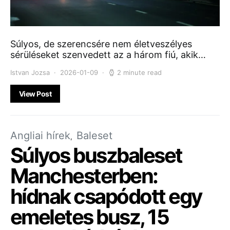
Súlyos, de szerencsére nem életveszélyes
sérüléseket szenvedett az a három fiú, akik…
Istvan Jozsa
2026-01-09
2 minute read
View Post
Angliai hírek
Baleset
Súlyos buszbaleset
Manchesterben:
hídnak csapódott egy
emeletes busz, 15