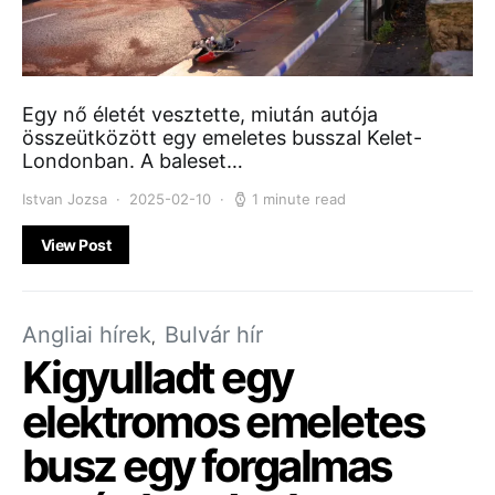
Egy nő életét vesztette, miután autója
összeütközött egy emeletes busszal Kelet-
Londonban. A baleset…
Istvan Jozsa
2025-02-10
1 minute read
View Post
Angliai hírek
Bulvár hír
Kigyulladt egy
elektromos emeletes
busz egy forgalmas