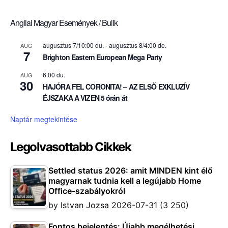
Angliai Magyar Események / Bulik
augusztus 7/10:00 du.
-
augusztus 8/4:00 de.
AUG
7
Brighton Eastern European Mega Party
6:00 du.
AUG
30
HAJÓRA FEL CORONITA! – AZ ELSŐ EXKLUZÍV
ÉJSZAKA A VIZEN 5 órán át
Naptár megtekintése
Legolvasottabb Cikkek
Settled status 2026: amit MINDEN kint élő
magyarnak tudnia kell a legújabb Home
Office-szabályokról
by
Istvan Jozsa
2026-07-31
(3 250)
Fontos bejelentés: Újabb megélhetési