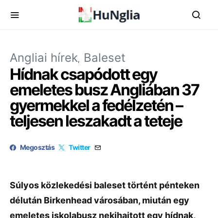
Angliai hírek
Baleset
Hídnak csapódott egy
emeletes busz Angliában 37
gyermekkel a fedélzetén –
teljesen leszakadt a teteje
Megosztás
Twitter
Súlyos közlekedési baleset történt pénteken
délután Birkenhead városában, miután egy
emeletes iskolabusz nekihajtott egy hídnak,