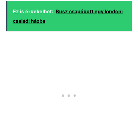
Ez is érdekelhet:
Busz csapódott egy londoni
családi házba