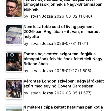
támogatások jönnek a Nagy-Britanniában
élőknek
by
Istvan Jozsa
2026-08-02
(1 846)
Nem lesz több cost of living payment
2026-ban Angliában – itt van, mi maradt
helyette
by
Istvan Jozsa
2026-07-31
(1 611)
Fontos bejelentés: szigorítani fogják a
támogatások felvételének feltételeit Nagy-
Britanniában
by
Istvan Jozsa
2026-07-27
(1 606)
Vérontás London szívében: négy járókelőt
szúrt meg egy nő Covent Gardenben
by
Istvan Jozsa
2026-08-05
(1 577)
4 méteres cápa keltett hatalmas pánikot a