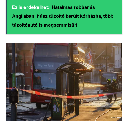
Ez is érdekelhet:
Hatalmas robbanás
Angliában: húsz tűzoltó került kórházba, több
tűzoltóautó is megsemmisült