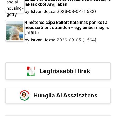
lakásokból Angliában
by
Istvan Jozsa
2026-08-07
(1 582)
4 méteres cápa keltett hatalmas pánikot a
népszerű brit strandon – egy ember meg is
„ütötte”
by
Istvan Jozsa
2026-08-05
(1 564)
Legfrissebb Hírek
Hunglia AI Asszisztens