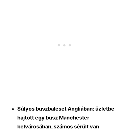
Súlyos buszbaleset Angliában: üzletbe
hajtott egy busz Manchester
belvárosában, számos sérült van