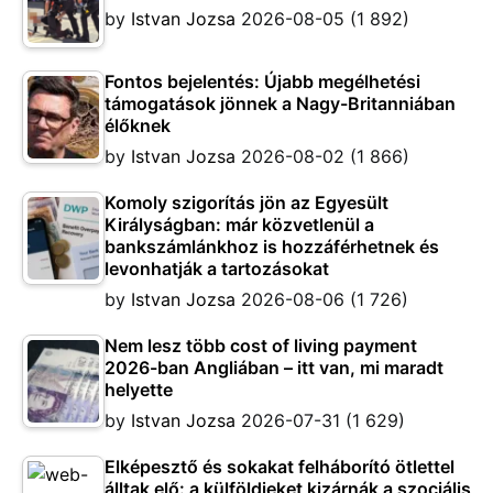
by
Istvan Jozsa
2026-08-05
(1 892)
Fontos bejelentés: Újabb megélhetési
támogatások jönnek a Nagy-Britanniában
élőknek
by
Istvan Jozsa
2026-08-02
(1 866)
Komoly szigorítás jön az Egyesült
Királyságban: már közvetlenül a
bankszámlánkhoz is hozzáférhetnek és
levonhatják a tartozásokat
by
Istvan Jozsa
2026-08-06
(1 726)
Nem lesz több cost of living payment
2026-ban Angliában – itt van, mi maradt
helyette
by
Istvan Jozsa
2026-07-31
(1 629)
Elképesztő és sokakat felháborító ötlettel
álltak elő: a külföldieket kizárnák a szociális