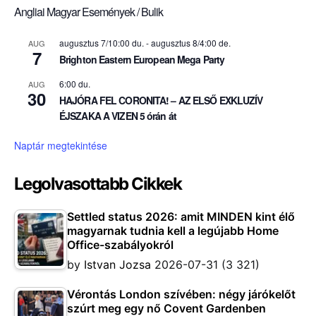
Angliai Magyar Események / Bulik
augusztus 7/10:00 du.
-
augusztus 8/4:00 de.
AUG
7
Brighton Eastern European Mega Party
6:00 du.
AUG
30
HAJÓRA FEL CORONITA! – AZ ELSŐ EXKLUZÍV
ÉJSZAKA A VIZEN 5 órán át
Naptár megtekintése
Legolvasottabb Cikkek
Settled status 2026: amit MINDEN kint élő
magyarnak tudnia kell a legújabb Home
Office-szabályokról
by
Istvan Jozsa
2026-07-31
(3 321)
Vérontás London szívében: négy járókelőt
szúrt meg egy nő Covent Gardenben