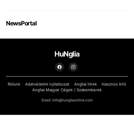
NewsPortal
HuNglia
Rólunk
Adatvédelmi nyilatkozat
Angliai hírek
Hasznos Infó
Angliai Magyar Cégek / Szakemberek
Email: info@hungliaonline.com