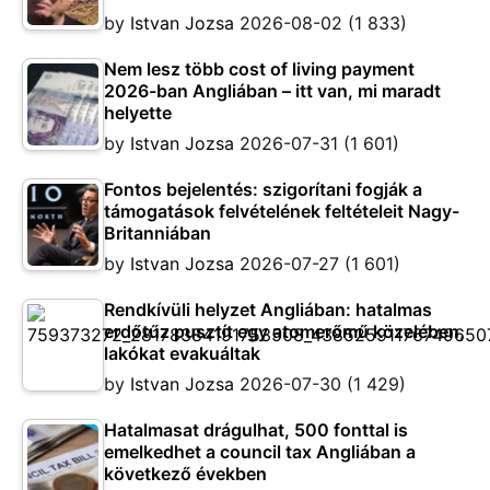
by
Istvan Jozsa
2026-08-02
(1 833)
Nem lesz több cost of living payment
2026-ban Angliában – itt van, mi maradt
helyette
by
Istvan Jozsa
2026-07-31
(1 601)
Fontos bejelentés: szigorítani fogják a
támogatások felvételének feltételeit Nagy-
Britanniában
by
Istvan Jozsa
2026-07-27
(1 601)
Rendkívüli helyzet Angliában: hatalmas
erdőtűz pusztít egy atomerőmű közelében,
lakókat evakuáltak
by
Istvan Jozsa
2026-07-30
(1 429)
Hatalmasat drágulhat, 500 fonttal is
emelkedhet a council tax Angliában a
következő években