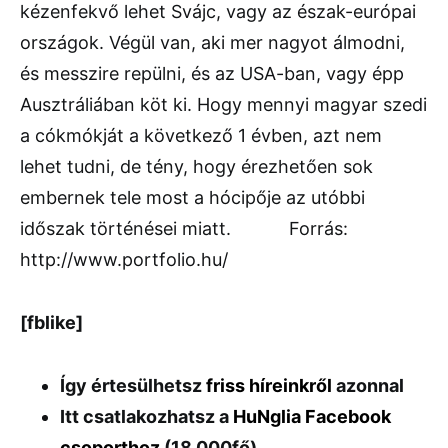
kézenfekvő lehet Svájc, vagy az észak-európai
országok. Végül van, aki mer nagyot álmodni,
és messzire repülni, és az USA-ban, vagy épp
Ausztráliában köt ki. Hogy mennyi magyar szedi
a cókmókját a következő 1 évben, azt nem
lehet tudni, de tény, hogy érezhetően sok
embernek tele most a hócipője az utóbbi
időszak történései miatt.
Forrás:
http://www.portfolio.hu/
[fblike]
Így értesülhetsz
friss híreinkről
azonnal
Itt csatlakozhatsz a
HuNglia Facebook
csoporthoz
(18,000fő)