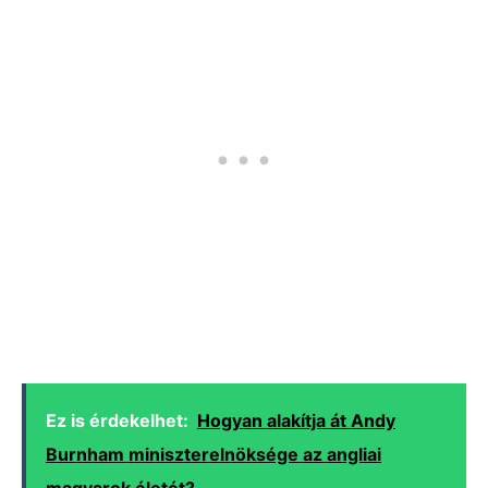
Ez is érdekelhet:
Hogyan alakítja át Andy
Burnham miniszterelnöksége az angliai
magyarok életét?