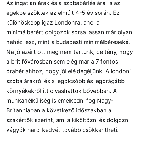
Az ingatlan árak és a szobabérlés árai is az
egekbe szöktek az elmúlt 4-5 év során. Ez
különösképp igaz Londonra, ahol a
minimálbérért dolgozók sorsa lassan már olyan
nehéz lesz, mint a budapesti minimálbéreseké.
Na jó azért ott még nem tartunk, de tény, hogy
a brit fővárosban sem elég már a 7 fontos
órabér ahhoz, hogy jól eléldegéljünk. A londoni
szoba árakról és a legolcsóbb és legdrágább
környékekről
itt olvashattok bővebben
. A
munkanélküliség is emelkedni fog Nagy-
Britanniában a következő időszakban a
szakértők szerint, ami a kiköltözni és dolgozni
vágyók harci kedvét tovább csökkentheti.