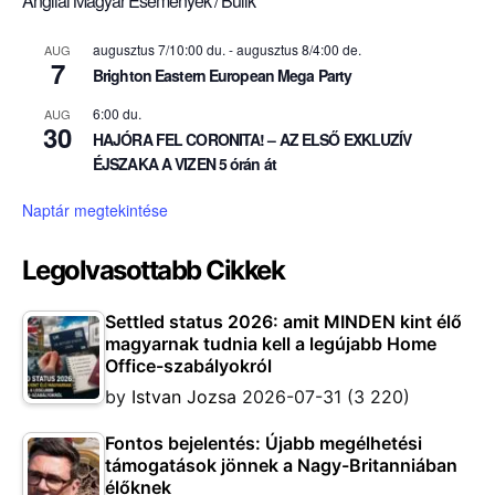
Angliai Magyar Események / Bulik
augusztus 7/10:00 du.
-
augusztus 8/4:00 de.
AUG
7
Brighton Eastern European Mega Party
6:00 du.
AUG
30
HAJÓRA FEL CORONITA! – AZ ELSŐ EXKLUZÍV
ÉJSZAKA A VIZEN 5 órán át
Naptár megtekintése
Legolvasottabb Cikkek
Settled status 2026: amit MINDEN kint élő
magyarnak tudnia kell a legújabb Home
Office-szabályokról
by
Istvan Jozsa
2026-07-31
(3 220)
Fontos bejelentés: Újabb megélhetési
támogatások jönnek a Nagy-Britanniában
élőknek