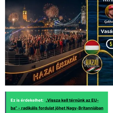
Ez is érdekelhet:
„Vissza kell térnünk az EU-
ba” - radikális fordulat jöhet Nagy-Britanniában