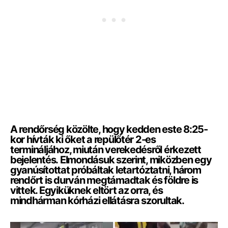
A rendőrség közölte, hogy kedden este 8:25-
kor hívták ki őket a repülőtér 2-es
termináljához, miután verekedésről érkezett
bejelentés. Elmondásuk szerint, miközben egy
gyanúsítottat próbáltak letartóztatni, három
rendőrt is durván megtámadtak és földre is
vittek. Egyiküknek eltört az orra, és
mindhárman kórházi ellátásra szorultak.