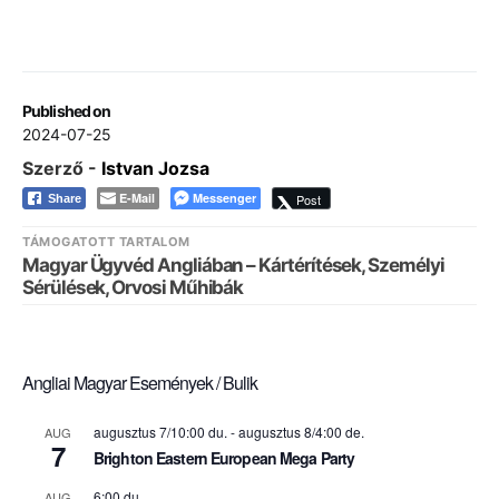
Published on
2024-07-25
Szerző -
Istvan Jozsa
E-Mail
Messenger
Post
Share
TÁMOGATOTT TARTALOM
Magyar Ügyvéd Angliában – Kártérítések, Személyi
Sérülések, Orvosi Műhibák
Angliai Magyar Események / Bulik
augusztus 7/10:00 du.
-
augusztus 8/4:00 de.
AUG
7
Brighton Eastern European Mega Party
6:00 du.
AUG