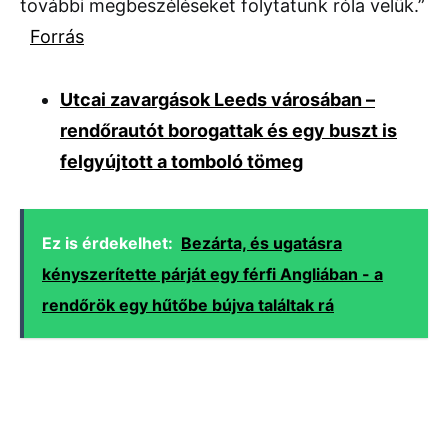
további megbeszéléseket folytatunk róla velük.”
Forrás
Utcai zavargások Leeds városában –
rendőrautót borogattak és egy buszt is
felgyújtott a tomboló tömeg
Ez is érdekelhet:
Bezárta, és ugatásra
kényszerítette párját egy férfi Angliában - a
rendőrök egy hűtőbe bújva találtak rá