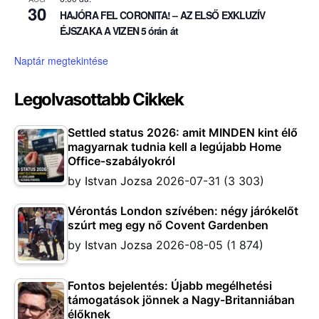
30
HAJÓRA FEL CORONITA! – AZ ELSŐ EXKLUZÍV
ÉJSZAKA A VIZEN 5 órán át
Naptár megtekintése
Legolvasottabb Cikkek
Settled status 2026: amit MINDEN kint élő
magyarnak tudnia kell a legújabb Home
Office-szabályokról
by
Istvan Jozsa
2026-07-31
(3 303)
Vérontás London szívében: négy járókelőt
szúrt meg egy nő Covent Gardenben
by
Istvan Jozsa
2026-08-05
(1 874)
Fontos bejelentés: Újabb megélhetési
támogatások jönnek a Nagy-Britanniában
élőknek