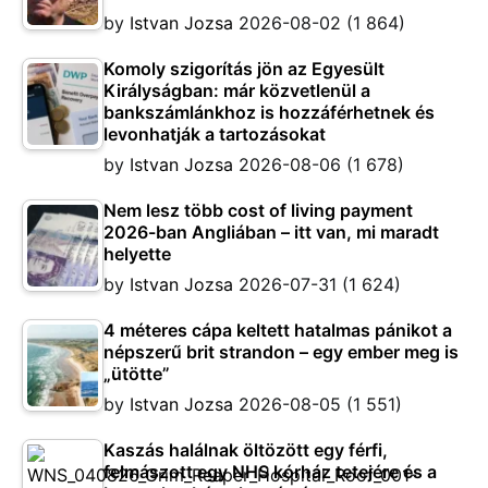
by
Istvan Jozsa
2026-08-02
(1 864)
Komoly szigorítás jön az Egyesült
Királyságban: már közvetlenül a
bankszámlánkhoz is hozzáférhetnek és
levonhatják a tartozásokat
by
Istvan Jozsa
2026-08-06
(1 678)
Nem lesz több cost of living payment
2026-ban Angliában – itt van, mi maradt
helyette
by
Istvan Jozsa
2026-07-31
(1 624)
4 méteres cápa keltett hatalmas pánikot a
népszerű brit strandon – egy ember meg is
„ütötte”
by
Istvan Jozsa
2026-08-05
(1 551)
Kaszás halálnak öltözött egy férfi,
felmászott egy NHS kórház tetejére és a