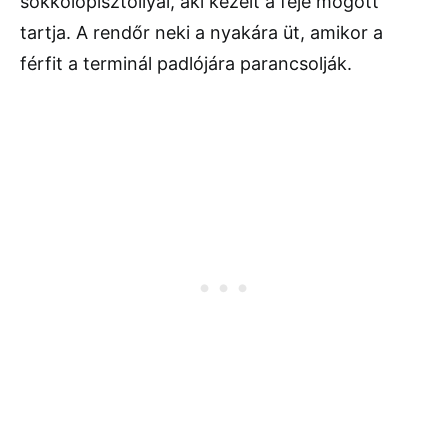
sokkolópisztollyal, aki kezeit a feje mögött
tartja. A rendőr neki a nyakára üt, amikor a
férfit a terminál padlójára parancsolják.