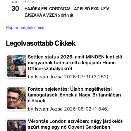
6:00 du.
AUG
30
HAJÓRA FEL CORONITA! – AZ ELSŐ EXKLUZÍV
ÉJSZAKA A VIZEN 5 órán át
Naptár megtekintése
Legolvasottabb Cikkek
Settled status 2026: amit MINDEN kint élő
magyarnak tudnia kell a legújabb Home
Office-szabályokról
by
Istvan Jozsa
2026-07-31
(3 252)
Fontos bejelentés: Újabb megélhetési
támogatások jönnek a Nagy-Britanniában
élőknek
by
Istvan Jozsa
2026-08-02
(1 846)
Vérontás London szívében: négy járókelőt
szúrt meg egy nő Covent Gardenben