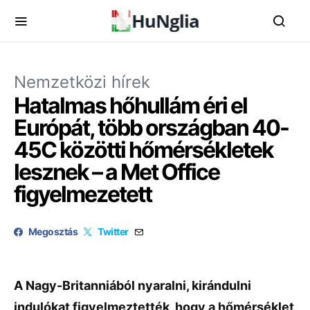
Nemzetközi hírek
Hatalmas hőhullám éri el
Európát, több országban 40-
45C közötti hőmérsékletek
lesznek – a Met Office
figyelmezetett
Megosztás
Twitter
A Nagy-Britanniából nyaralni, kirándulni
indulókat figyelmeztették, hogy a hőmérséklet