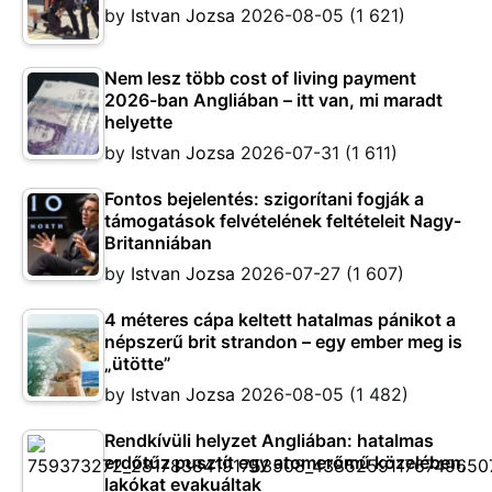
by
Istvan Jozsa
2026-08-05
(1 621)
Nem lesz több cost of living payment
2026-ban Angliában – itt van, mi maradt
helyette
by
Istvan Jozsa
2026-07-31
(1 611)
Fontos bejelentés: szigorítani fogják a
támogatások felvételének feltételeit Nagy-
Britanniában
by
Istvan Jozsa
2026-07-27
(1 607)
4 méteres cápa keltett hatalmas pánikot a
népszerű brit strandon – egy ember meg is
„ütötte”
by
Istvan Jozsa
2026-08-05
(1 482)
Rendkívüli helyzet Angliában: hatalmas
erdőtűz pusztít egy atomerőmű közelében,
lakókat evakuáltak