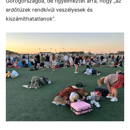
Görögországba, de figyelmeztet arra, hogy „az
erdőtüzek rendkívül veszélyesek és
kiszámíthatatlanok”.