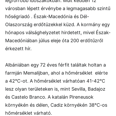
legforróbb időszakokban. Múlt kedden 12
városban lépett érvénybe a legmagasabb szintű
hőségriadó . Észak-Macedónia és Dél-
Olaszország erdőtüzekkel küzd. A kormány egy
hónapos válsághelyzetet hirdetett, mivel Észak-
Macedóniában július eleje óta 200 erdőtűzről
érkezett hír.
Albániában egy 72 éves férfit találtak holtan a
farmján Memalijban, ahol a hőmérséklet elérte
a 42°C-ot. A hőmérséklet várhatóan 41-42°C
lesz olyan területeken is, mint Sevilla, Badajoz
és Castelo Branco. A katalán Pireneusok
környékén és délen, Cadiz környékén 38°C-os
hőmérséklet várható.