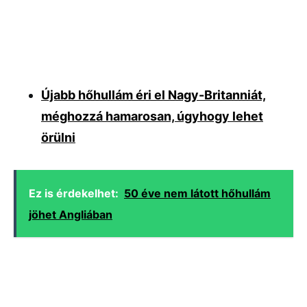
Újabb hőhullám éri el Nagy-Britanniát,
méghozzá hamarosan, úgyhogy lehet
örülni
Ez is érdekelhet:
50 éve nem látott hőhullám
jöhet Angliában