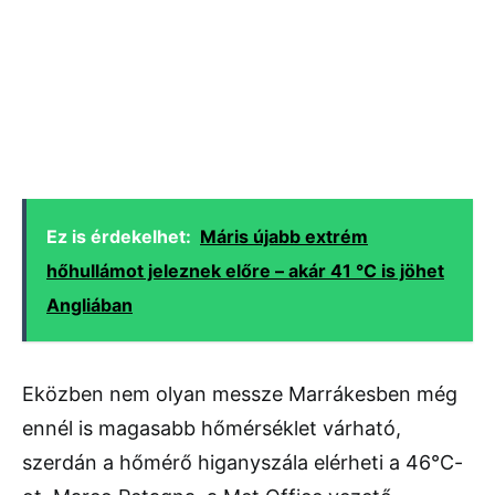
Ez is érdekelhet:
Máris újabb extrém
hőhullámot jeleznek előre – akár 41 °C is jöhet
Angliában
Eközben nem olyan messze Marrákesben még
ennél is magasabb hőmérséklet várható,
szerdán a hőmérő higanyszála elérheti a 46°C-