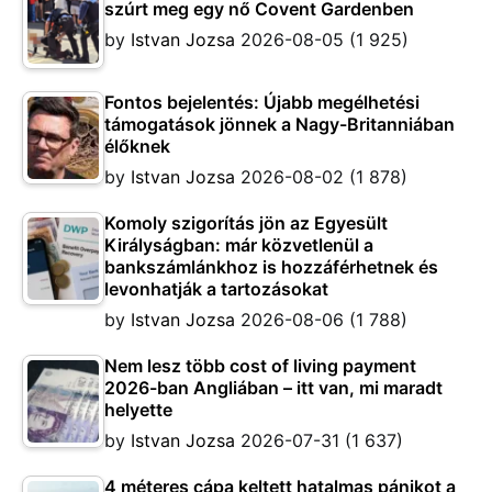
szúrt meg egy nő Covent Gardenben
by
Istvan Jozsa
2026-08-05
(1 925)
Fontos bejelentés: Újabb megélhetési
támogatások jönnek a Nagy-Britanniában
élőknek
by
Istvan Jozsa
2026-08-02
(1 878)
Komoly szigorítás jön az Egyesült
Királyságban: már közvetlenül a
bankszámlánkhoz is hozzáférhetnek és
levonhatják a tartozásokat
by
Istvan Jozsa
2026-08-06
(1 788)
Nem lesz több cost of living payment
2026-ban Angliában – itt van, mi maradt
helyette
by
Istvan Jozsa
2026-07-31
(1 637)
4 méteres cápa keltett hatalmas pánikot a