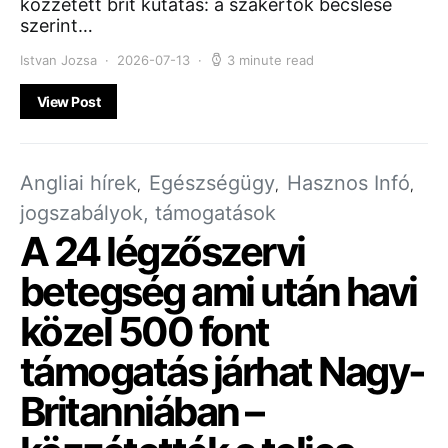
közzétett brit kutatás: a szakértők becslése
szerint…
Istvan Jozsa
2026-07-13
3 minute read
View Post
Angliai hírek
Egészségügy
Hasznos Infó
jogszabályok, támogatások
A 24 légzőszervi
betegség ami után havi
közel 500 font
támogatás járhat Nagy-
Britanniában –