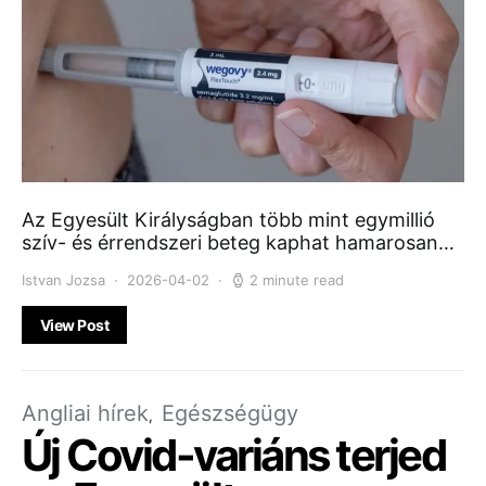
Az Egyesült Királyságban több mint egymillió
szív- és érrendszeri beteg kaphat hamarosan…
Istvan Jozsa
2026-04-02
2 minute read
View Post
Angliai hírek
Egészségügy
Új Covid-variáns terjed