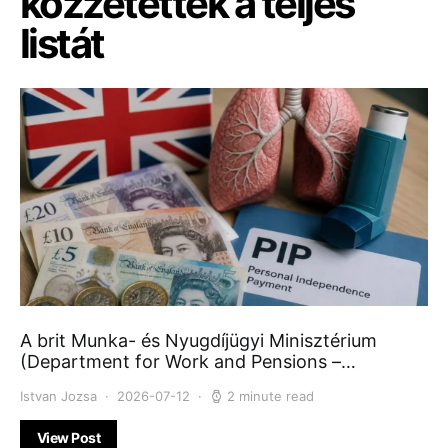
közzétették a teljes
listát
A brit Munka- és Nyugdíjügyi Minisztérium
(Department for Work and Pensions –…
Istvan Jozsa
2026-07-12
2 minute read
View Post