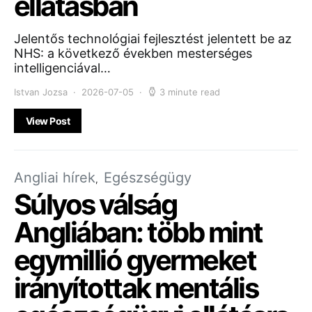
ellátásban
Jelentős technológiai fejlesztést jelentett be az
NHS: a következő években mesterséges
intelligenciával…
Istvan Jozsa
2026-07-05
3 minute read
View Post
Angliai hírek
Egészségügy
Súlyos válság
Angliában: több mint
egymillió gyermeket
irányítottak mentális