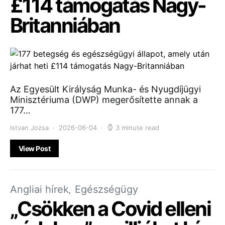
£114 támogatás Nagy-
Britanniában
Az Egyesült Királyság Munka- és Nyugdíjügyi
Minisztériuma (DWP) megerősítette annak a
177…
Istvan Jozsa
2026-06-04
3 minute read
View Post
Angliai hírek
Egészségügy
„Csökken a Covid elleni