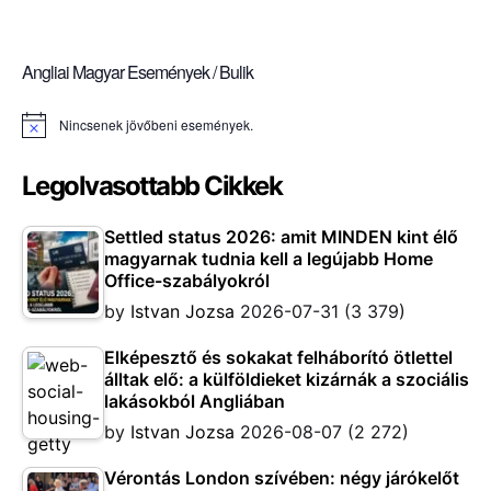
Angliai Magyar Események / Bulik
Nincsenek jövőbeni események.
Notice
Legolvasottabb Cikkek
Settled status 2026: amit MINDEN kint élő
magyarnak tudnia kell a legújabb Home
Office-szabályokról
by
Istvan Jozsa
2026-07-31
(3 379)
Elképesztő és sokakat felháborító ötlettel
álltak elő: a külföldieket kizárnák a szociális
lakásokból Angliában
by
Istvan Jozsa
2026-08-07
(2 272)
Vérontás London szívében: négy járókelőt