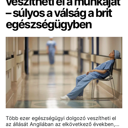
veszítheti el a munkáját
– súlyos a válság a brit
egészségügyben
Több ezer egészségügyi dolgozó veszítheti el
az állását Angliában az elkövetkező években,…