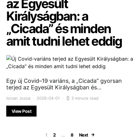
az Egyesült
Királyságban: a
„Cicada” és minden
amit tudni lehet eddig
Egy új Covid–19 variáns, a „Cicada” gyorsan
terjed az Egyesült Királyságban és…
Istvan Jozsa
2026-04-01
3 minute read
View Post
Bejegyzések la
1
2
…
8
Next