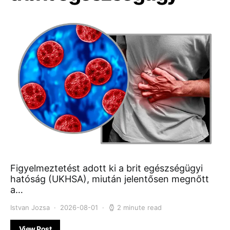
Figyelmeztetést adott ki a brit egészségügyi
hatóság (UKHSA), miután jelentősen megnőtt
a…
Istvan Jozsa
2026-08-01
2 minute read
View Post