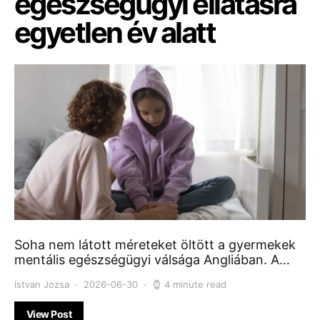
egészségügyi ellátásra
egyetlen év alatt
Soha nem látott méreteket öltött a gyermekek
mentális egészségügyi válsága Angliában. A…
Istvan Jozsa
2026-06-30
4 minute read
View Post