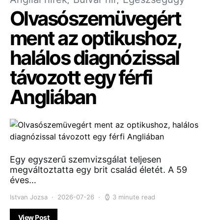
Olvasószemüvegért
ment az optikushoz,
halálos diagnózissal
távozott egy férfi
Angliában
Egy egyszerű szemvizsgálat teljesen
megváltoztatta egy brit család életét. A 59
éves…
Istvan Jozsa
2026-07-26
3 minute read
View Post