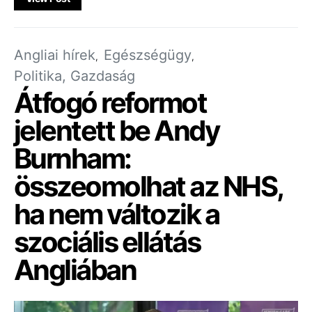
Angliai hírek
Egészségügy
Politika, Gazdaság
Átfogó reformot
jelentett be Andy
Burnham:
összeomolhat az NHS,
ha nem változik a
szociális ellátás
Angliában