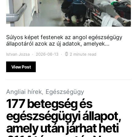
Súlyos képet festenek az angol egészségügy
állapotáról azok az új adatok, amelyek…
Istvan Jozsa
2026-06-13
2 minute read
View Post
Angliai hírek
Egészségügy
177 betegség és
egészségügyi állapot,
amely után járhat heti