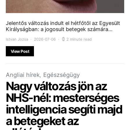
Jelentős változás indult el hétfőtől az Egyesült
Királyságban: a jogosult betegek számára…
Istvan Jozsa
2026-07-06
2 minute read
View Post
Angliai hírek
Egészségügy
Nagy változás jön az
NHS-nél: mesterséges
intelligencia segíti majd
a betegeket az