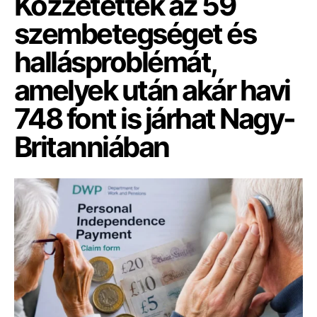
Közzétették az 59
szembetegséget és
hallásproblémát,
amelyek után akár havi
748 font is járhat Nagy-
Britanniában