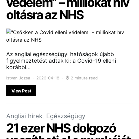
védelem” – milliókat hív
oltásra az NHS
Az angliai egészségügyi hatóságok újabb
figyelmeztetést adtak ki: a Covid–19 elleni
korábbi…
Istvan Jozsa
2026-04-18
2 minute read
View Post
Angliai hírek
Egészségügy
21 ezer NHS dolgozó