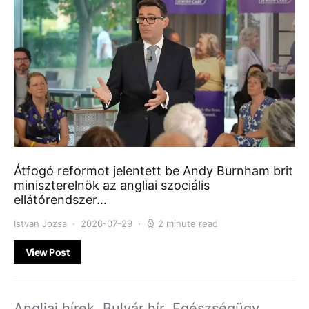
Átfogó reformot jelentett be Andy Burnham brit
miniszterelnök az angliai szociális
ellátórendszer…
Istvan Jozsa
2026-07-29
2 minute read
View Post
Angliai hírek
Bulvár hír
Egészségügy