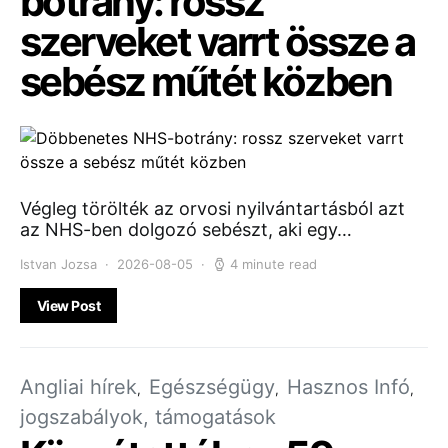
botrány: rossz
szerveket varrt össze a
sebész műtét közben
Végleg törölték az orvosi nyilvántartásból azt
az NHS-ben dolgozó sebészt, aki egy…
Istvan Jozsa
2026-08-05
4 minute read
View Post
Angliai hírek
Egészségügy
Hasznos Infó
jogszabályok, támogatások