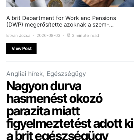
A brit Department for Work and Pensions
(DWP) megerősítette azoknak a szem-…
Istvan Jozsa
2026-08-03
3 minute read
View Post
Angliai hírek
Egészségügy
Nagyon durva
hasmenést okozó
parazita miatt
figyelmeztetést adott ki
a brit egészségügy