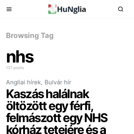
Browsing Tag
nhs
137 posts
Angliai hírek
Bulvár hír
Kaszás halálnak
öltözött egy férfi,
felmászott egy NHS
kórház tetejére és a