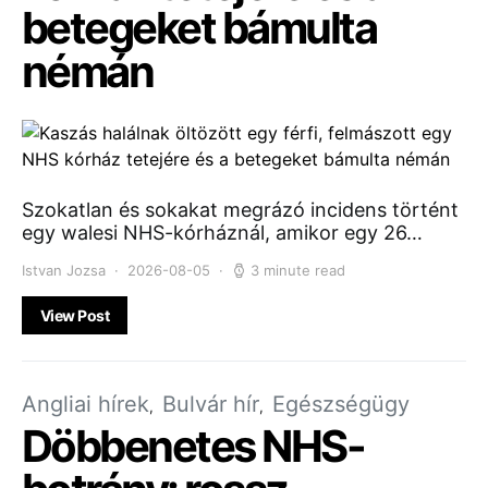
betegeket bámulta
némán
Szokatlan és sokakat megrázó incidens történt
egy walesi NHS-kórháznál, amikor egy 26…
Istvan Jozsa
2026-08-05
3 minute read
View Post
Angliai hírek
Bulvár hír
Egészségügy
Döbbenetes NHS-