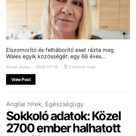
Elszomorító és felháborító eset rázta meg
Wales egyik közösségét: egy 66 éves…
Istvan Jozsa
2026-07-16
2 minute read
View Post
Angliai hírek
Egészségügy
Sokkoló adatok: Közel
2700 ember halhatott