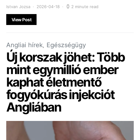
Istvan Jozsa
2026-04-18
2 minute read
View Post
Angliai hírek
Egészségügy
Új korszak jöhet: Több
mint egymillió ember
kaphat életmentő
fogyókúrás injekciót
Angliában