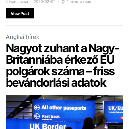
Istvan Jozsa
2020-02-04
4 minute read
View Post
Angliai hírek
Nagyot zuhant a Nagy-
Britanniába érkező EU
polgárok száma – friss
bevándorlási adatok