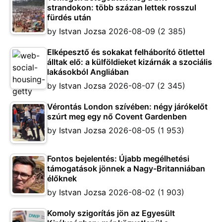
strandokon: több százan lettek rosszul
fürdés után
by
Istvan Jozsa
2026-08-09
(2 385)
Elképesztő és sokakat felháborító ötlettel
álltak elő: a külföldieket kizárnák a szociális
lakásokból Angliában
by
Istvan Jozsa
2026-08-07
(2 345)
Vérontás London szívében: négy járókelőt
szúrt meg egy nő Covent Gardenben
by
Istvan Jozsa
2026-08-05
(1 953)
Fontos bejelentés: Újabb megélhetési
támogatások jönnek a Nagy-Britanniában
élőknek
by
Istvan Jozsa
2026-08-02
(1 903)
Komoly szigorítás jön az Egyesült