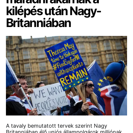
kilépés után Nagy-
Britanniában
A tavaly bemutatott tervek szerint Nagy
Britanniában élő uniós állampolgárok milliónak