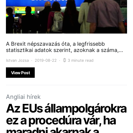
A Brexit népszavazás óta, a legfrissebb
statisztikai adatok szerint, azoknak a száma,…
Istvan Jozsa
2019-08-22
3 minute read
View Post
Angliai hírek
Az EUs állampolgárokra
ez a procedúra vár, ha
maradni akarnak a