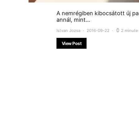
A nemrégiben kibocsátott új pa
annál, mint…
Istvan Jozsa
2016-09-22
2 minute
View Post