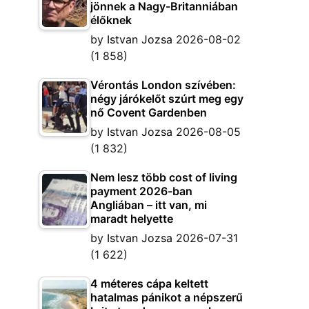
jönnek a Nagy-Britanniában
élőknek
by
Istvan Jozsa
2026-08-02
(1 858)
Vérontás London szívében:
négy járókelőt szúrt meg egy
nő Covent Gardenben
by
Istvan Jozsa
2026-08-05
(1 832)
Nem lesz több cost of living
payment 2026-ban
Angliában – itt van, mi
maradt helyette
by
Istvan Jozsa
2026-07-31
(1 622)
4 méteres cápa keltett
hatalmas pánikot a népszerű