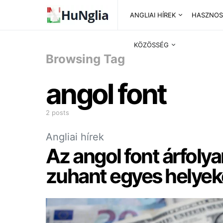
ANGLIAI HÍREK
HASZNOS
KÖZÖSSÉG
Browsing Tag
angol font
2 posts
Angliai hírek
Az angol font árfoly
zuhant egyes helye