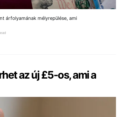
font árfolyamának mélyrepülése, ami
read
het az új £5-os, ami a