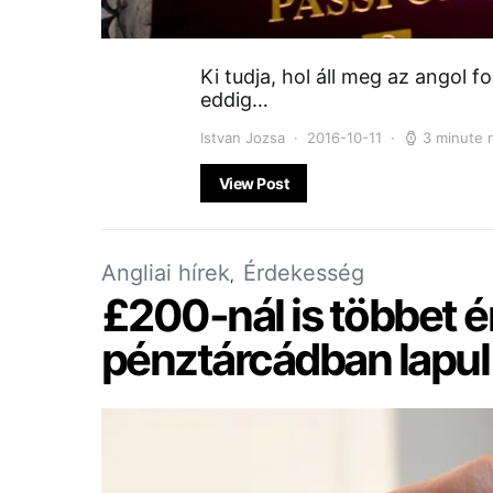
Ki tudja, hol áll meg az angol 
eddig…
Istvan Jozsa
2016-10-11
3 minute 
View Post
Angliai hírek
Érdekesség
£200-nál is többet ér
pénztárcádban lapul