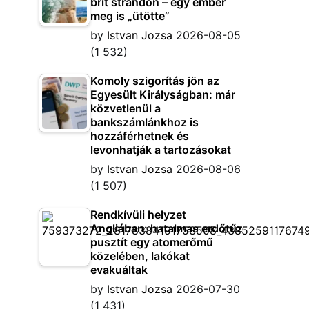
brit strandon – egy ember
meg is „ütötte”
by
Istvan Jozsa
2026-08-05
(1 532)
Komoly szigorítás jön az
Egyesült Királyságban: már
közvetlenül a
bankszámlánkhoz is
hozzáférhetnek és
levonhatják a tartozásokat
by
Istvan Jozsa
2026-08-06
(1 507)
Rendkívüli helyzet
Angliában: hatalmas erdőtűz
pusztít egy atomerőmű
közelében, lakókat
evakuáltak
by
Istvan Jozsa
2026-07-30
(1 431)