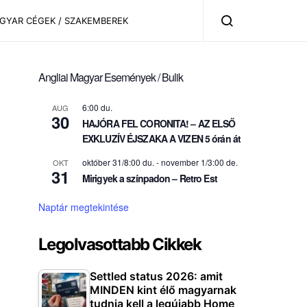
AGYAR CÉGEK / SZAKEMBEREK
Angliai Magyar Események / Bulik
6:00 du.
AUG
30
HAJÓRA FEL CORONITA! – AZ ELSŐ
EXKLUZÍV ÉJSZAKA A VIZEN 5 órán át
október 31/8:00 du.
-
november 1/3:00 de.
OKT
31
Mirigyek a színpadon – Retro Est
Naptár megtekintése
Legolvasottabb Cikkek
Settled status 2026: amit
MINDEN kint élő magyarnak
tudnia kell a legújabb Home