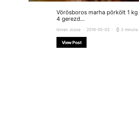
Vörösboros marha pörkölt 1 kg
4 gerezd…
Istvan Jozsa
2016-05-03
2 minute
View Post