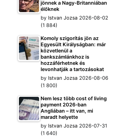
jönnek a Nagy-Britanniában
élőknek
by
Istvan Jozsa
2026-08-02
(1 884)
Komoly szigorítás jön az
Egyesült Királyságban: már
közvetlenül a
bankszámlánkhoz is
hozzáférhetnek és
levonhatják a tartozásokat
by
Istvan Jozsa
2026-08-06
(1 800)
Nem lesz több cost of living
payment 2026-ban
Angliában – itt van, mi
maradt helyette
by
Istvan Jozsa
2026-07-31
(1 640)