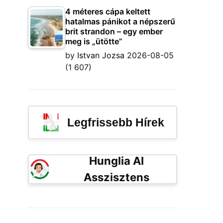
4 méteres cápa keltett
hatalmas pánikot a népszerű
brit strandon – egy ember
meg is „ütötte”
by
Istvan Jozsa
2026-08-05
(1 607)
Legfrissebb Hírek
Hunglia AI
Asszisztens