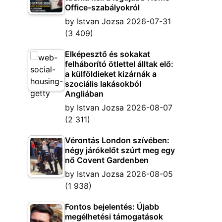
Office-szabályokról
by
Istvan Jozsa
2026-07-31
(3 409)
Elképesztő és sokakat
felháborító ötlettel álltak elő:
a külföldieket kizárnák a
szociális lakásokból
Angliában
by
Istvan Jozsa
2026-08-07
(2 311)
Vérontás London szívében:
négy járókelőt szúrt meg egy
nő Covent Gardenben
by
Istvan Jozsa
2026-08-05
(1 938)
Fontos bejelentés: Újabb
megélhetési támogatások