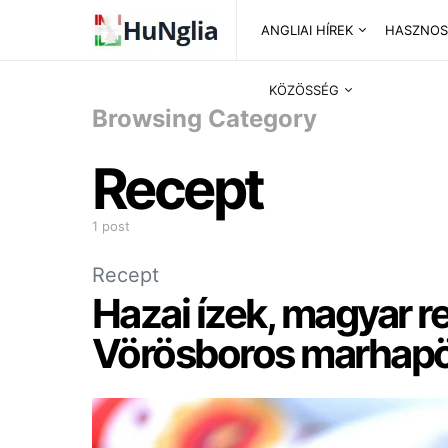
ANGLIAI HÍREK
HASZNOS
KÖZÖSSÉG
Browsing Category
Recept
1 post
Recept
Hazai ízek, magyar r
Vörösboros marhapör