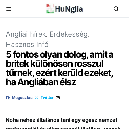
Angliai hírek
Érdekesség
Hasznos Infó
5 fontos olyan dolog, amit a
britek különösen rosszul
tűrnek, ezért kerüld ezeket,
ha Angliában élsz
Megosztás
Twitter
Noha nehéz általánosítani egy egész nemzet
preferenciáit és ellenszenvét illetően, vannak