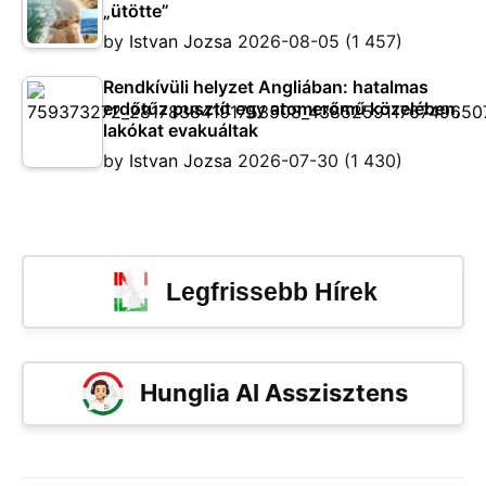
„ütötte”
by
Istvan Jozsa
2026-08-05
(1 457)
Rendkívüli helyzet Angliában: hatalmas
erdőtűz pusztít egy atomerőmű közelében,
lakókat evakuáltak
by
Istvan Jozsa
2026-07-30
(1 430)
Legfrissebb Hírek
Hunglia AI Asszisztens