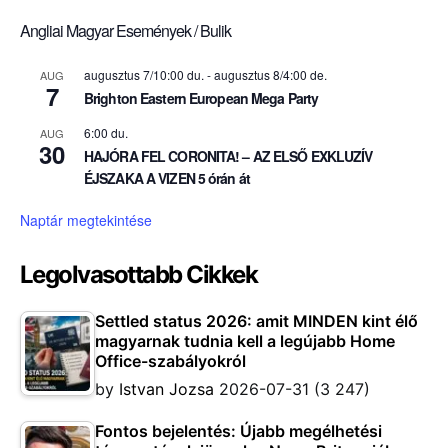
Angliai Magyar Események / Bulik
augusztus 7/10:00 du.
-
augusztus 8/4:00 de.
AUG
7
Brighton Eastern European Mega Party
6:00 du.
AUG
30
HAJÓRA FEL CORONITA! – AZ ELSŐ EXKLUZÍV
ÉJSZAKA A VIZEN 5 órán át
Naptár megtekintése
Legolvasottabb Cikkek
Settled status 2026: amit MINDEN kint élő
magyarnak tudnia kell a legújabb Home
Office-szabályokról
by
Istvan Jozsa
2026-07-31
(3 247)
Fontos bejelentés: Újabb megélhetési