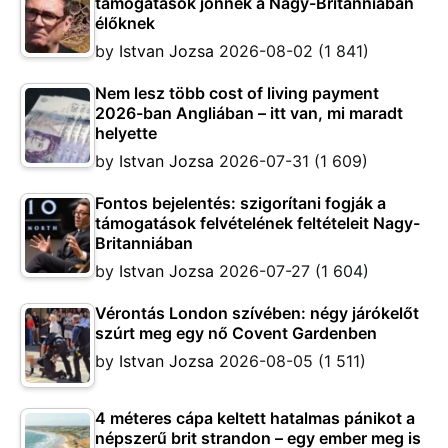
támogatások jönnek a Nagy-Britanniában
élőknek
by
Istvan Jozsa
2026-08-02
(1 841)
Nem lesz több cost of living payment
2026-ban Angliában – itt van, mi maradt
helyette
by
Istvan Jozsa
2026-07-31
(1 609)
Fontos bejelentés: szigorítani fogják a
támogatások felvételének feltételeit Nagy-
Britanniában
by
Istvan Jozsa
2026-07-27
(1 604)
Vérontás London szívében: négy járókelőt
szúrt meg egy nő Covent Gardenben
by
Istvan Jozsa
2026-08-05
(1 511)
4 méteres cápa keltett hatalmas pánikot a
népszerű brit strandon – egy ember meg is