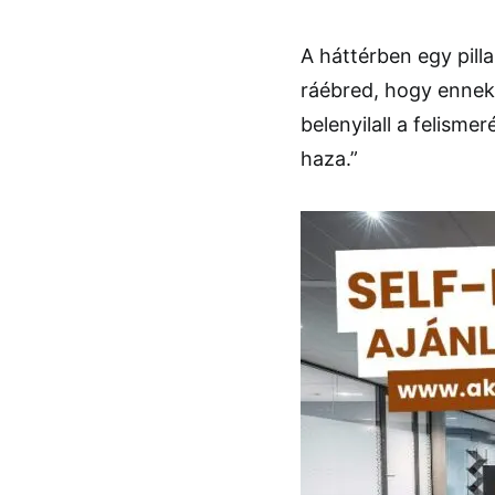
A háttérben egy pilla
ráébred, hogy ennek
belenyilall a felism
haza.”