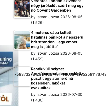
Vérontás London szívében:
négy járókelőt szúrt meg egy
nő Covent Gardenben
by
Istvan Jozsa
2026-08-05
(1 526)
4 méteres cápa keltett
hatalmas pánikot a népszerű
brit strandon – egy ember
meg is „ütötte”
by
Istvan Jozsa
2026-08-05
(1 459)
Rendkívüli helyzet
Angliában: hatalmas erdőtűz
pusztít egy atomerőmű
közelében, lakókat
evakuáltak
by
Istvan Jozsa
2026-07-30
(1 430)