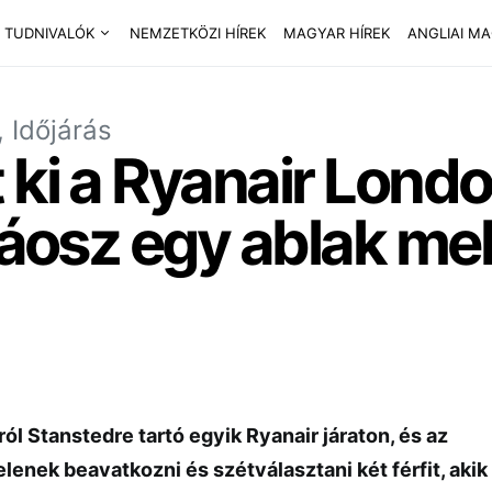
 TUDNIVALÓK
NEMZETKÖZI HÍREK
MAGYAR HÍREK
ANGLIAI M
 Időjárás
 ki a Ryanair Lond
káosz egy ablak mel
ról Stanstedre tartó egyik Ryanair járaton, és az
lenek beavatkozni és szétválasztani két férfit, akik