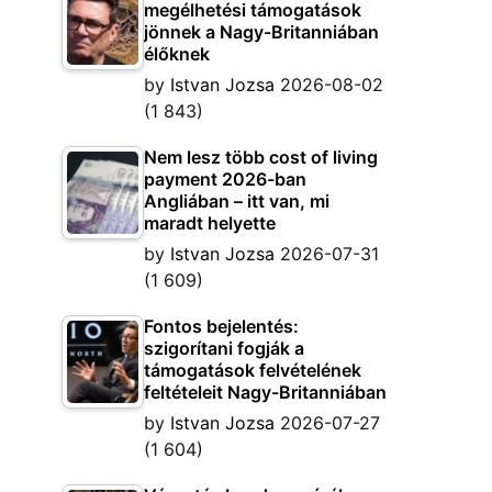
megélhetési támogatások
jönnek a Nagy-Britanniában
élőknek
by
Istvan Jozsa
2026-08-02
(1 843)
Nem lesz több cost of living
payment 2026-ban
Angliában – itt van, mi
maradt helyette
by
Istvan Jozsa
2026-07-31
(1 609)
Fontos bejelentés:
szigorítani fogják a
támogatások felvételének
feltételeit Nagy-Britanniában
by
Istvan Jozsa
2026-07-27
(1 604)