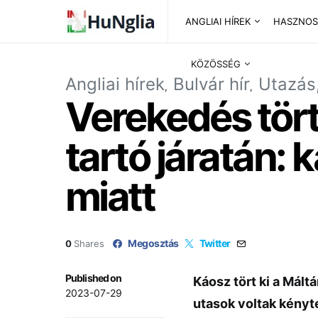
ANGLIAI HÍREK
HASZNOS
KÖZÖSSÉG
Angliai hírek
Bulvár hír
Utazás,
Verekedés tört
tartó járatán: 
miatt
Megosztás
Twitter
0
Shares
Published on
Káosz tört ki a Máltá
2023-07-29
utasok voltak kényte