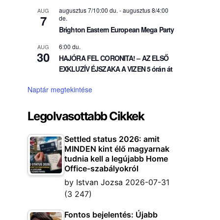
augusztus 7/10:00 du.
-
augusztus 8/4:00
AUG
7
de.
Brighton Eastern European Mega Party
6:00 du.
AUG
30
HAJÓRA FEL CORONITA! – AZ ELSŐ
EXKLUZÍV ÉJSZAKA A VIZEN 5 órán át
Naptár megtekintése
Legolvasottabb Cikkek
Settled status 2026: amit
MINDEN kint élő magyarnak
tudnia kell a legújabb Home
Office-szabályokról
by
Istvan Jozsa
2026-07-31
(3 247)
Fontos bejelentés: Újabb