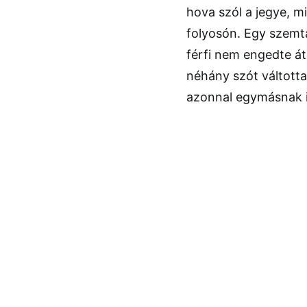
hova szól a jegye, m
folyosón. Egy szemta
férfi nem engedte át
néhány szót váltotta
azonnal egymásnak i