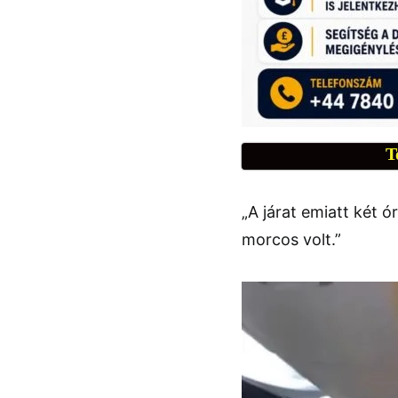
T
„A járat emiatt két 
morcos volt.”