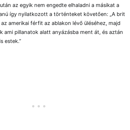
iután az egyik nem engedte elhaladni a másikat a
nú így nyilatkozott a történteket követően: „A brit
 az amerikai férfit az ablakon lévő üléséhez, majd
k ami pillanatok alatt anyázásba ment át, és aztán
s estek.”