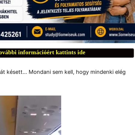
ovábbi információért kattints ide
órát késett… Mondani sem kell, hogy mindenki elég