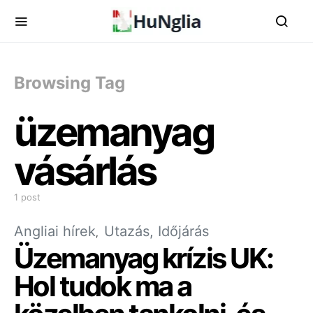
Browsing Tag
üzemanyag
vásárlás
1 post
Angliai hírek
Utazás, Időjárás
Üzemanyag krízis UK:
Hol tudok ma a