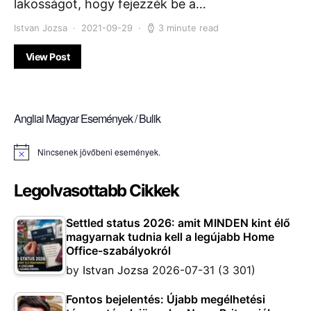
lakosságot, hogy fejezzék be a…
Istvan Jozsa
2021-09-29
3 minute read
View Post
Angliai Magyar Események / Bulik
Nincsenek jövőbeni események.
Notice
Legolvasottabb Cikkek
Settled status 2026: amit MINDEN kint élő
magyarnak tudnia kell a legújabb Home
Office-szabályokról
by
Istvan Jozsa
2026-07-31
(3 301)
Fontos bejelentés: Újabb megélhetési