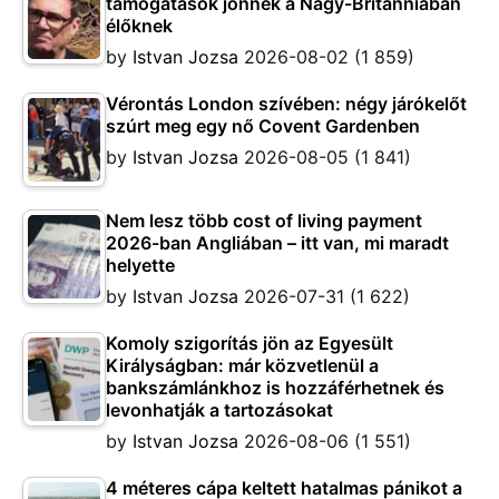
támogatások jönnek a Nagy-Britanniában
élőknek
by
Istvan Jozsa
2026-08-02
(1 859)
Vérontás London szívében: négy járókelőt
szúrt meg egy nő Covent Gardenben
by
Istvan Jozsa
2026-08-05
(1 841)
Nem lesz több cost of living payment
2026-ban Angliában – itt van, mi maradt
helyette
by
Istvan Jozsa
2026-07-31
(1 622)
Komoly szigorítás jön az Egyesült
Királyságban: már közvetlenül a
bankszámlánkhoz is hozzáférhetnek és
levonhatják a tartozásokat
by
Istvan Jozsa
2026-08-06
(1 551)
4 méteres cápa keltett hatalmas pánikot a