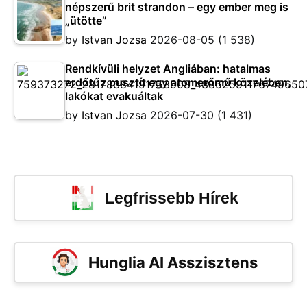
népszerű brit strandon – egy ember meg is
„ütötte”
by
Istvan Jozsa
2026-08-05
(1 538)
Rendkívüli helyzet Angliában: hatalmas
erdőtűz pusztít egy atomerőmű közelében,
lakókat evakuáltak
by
Istvan Jozsa
2026-07-30
(1 431)
Legfrissebb Hírek
Hunglia AI Asszisztens