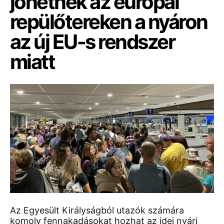
jöhetnek az európai
repülőtereken a nyáron
az új EU-s rendszer
miatt
Az Egyesült Királyságból utazók számára
komoly fennakadásokat hozhat az idei nyári