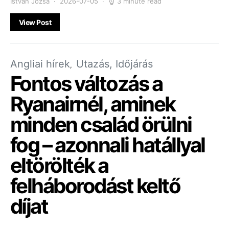
Istvan Jozsa
2026-07-05
3 minute read
View Post
Angliai hírek
Utazás, Időjárás
Fontos változás a
Ryanairnél, aminek
minden család örülni
fog – azonnali hatállyal
eltörölték a
felháborodást keltő
díjat