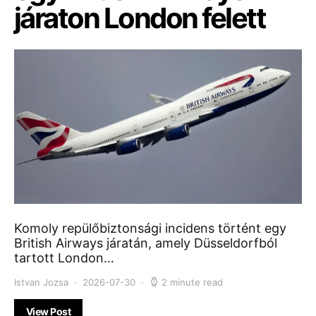
járaton London felett
Komoly repülőbiztonsági incidens történt egy
British Airways járatán, amely Düsseldorfból
tartott London…
Istvan Jozsa
2026-07-30
2 minute read
View Post