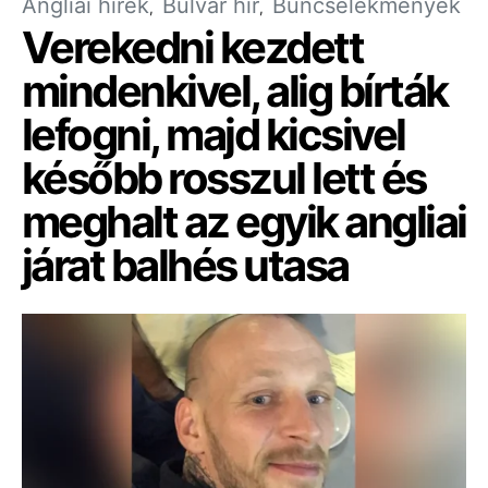
Angliai hírek
Bulvár hír
Bűncselekmények
Verekedni kezdett
mindenkivel, alig bírták
lefogni, majd kicsivel
később rosszul lett és
meghalt az egyik angliai
járat balhés utasa