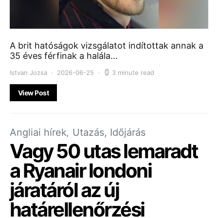
A brit hatóságok vizsgálatot indítottak annak a
35 éves férfinak a halála…
Istvan Jozsa
2026-06-25
3 minute read
View Post
Angliai hírek
Utazás, Időjárás
Vagy 50 utas lemaradt
a Ryanair londoni
járatáról az új
határellenőrzési