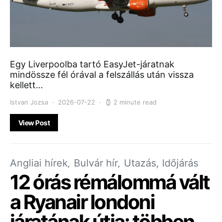
Egy Liverpoolba tartó EasyJet-járatnak
mindössze fél órával a felszállás után vissza
kellett…
Istvan Jozsa
2026-07-22
2 minute read
View Post
Angliai hírek
Bulvár hír
Utazás, Időjárás
12 órás rémálommá vált
a Ryanair londoni
járatának útja: többen