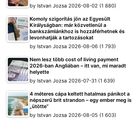
by
Istvan Jozsa
2026-08-02
(1 880)
Komoly szigorítás jön az Egyesült
Királyságban: már közvetlenül a
bankszámlánkhoz is hozzáférhetnek és
levonhatják a tartozásokat
by
Istvan Jozsa
2026-08-06
(1 793)
Nem lesz több cost of living payment
2026-ban Angliában – itt van, mi maradt
helyette
by
Istvan Jozsa
2026-07-31
(1 639)
4 méteres cápa keltett hatalmas pánikot a
népszerű brit strandon – egy ember meg is
„ütötte”
by
Istvan Jozsa
2026-08-05
(1 603)