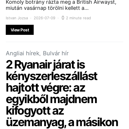
Komoly botrány rázta meg a British Airwayst,
miután vasárnap törölni kellett a…
Istvan Jozsa
2026-07-09
2 minute read
View Post
Angliai hírek
Bulvár hír
2 Ryanair járat is
kényszerleszállást
hajtott végre: az
egyikből majdnem
kifogyott az
üzemanyag, a másikon