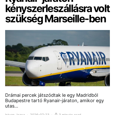
kényszerleszállásra volt
szükség Marseille-ben
Drámai percek játszódtak le egy Madridból
Budapestre tartó Ryanair-járaton, amikor egy
utas…
Istvan Jozsa
2026-07-23
3 minute read