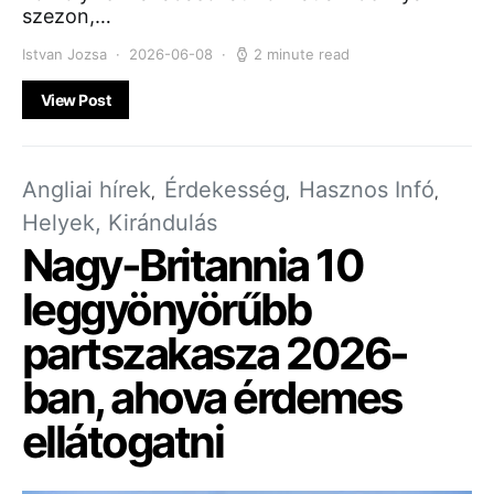
szezon,…
Istvan Jozsa
2026-06-08
2 minute read
View Post
Angliai hírek
Érdekesség
Hasznos Infó
Helyek, Kirándulás
Nagy-Britannia 10
leggyönyörűbb
partszakasza 2026-
ban, ahova érdemes
ellátogatni