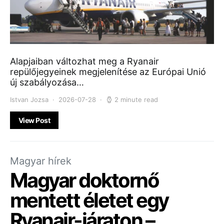
Alapjaiban változhat meg a Ryanair
repülőjegyeinek megjelenítése az Európai Unió
új szabályozása…
Istvan Jozsa
2026-07-28
2 minute read
View Post
Magyar hírek
Magyar doktornő
mentett életet egy
Ryanair-járaton –