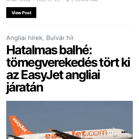
View Post
Angliai hírek
Bulvár hír
Hatalmas balhé:
tömegverekedés tört ki
az EasyJet angliai
járatán