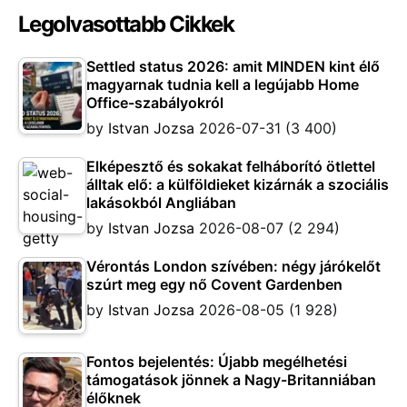
Legolvasottabb Cikkek
Settled status 2026: amit MINDEN kint élő
magyarnak tudnia kell a legújabb Home
Office-szabályokról
by
Istvan Jozsa
2026-07-31
(3 400)
Elképesztő és sokakat felháborító ötlettel
álltak elő: a külföldieket kizárnák a szociális
lakásokból Angliában
by
Istvan Jozsa
2026-08-07
(2 294)
Vérontás London szívében: négy járókelőt
szúrt meg egy nő Covent Gardenben
by
Istvan Jozsa
2026-08-05
(1 928)
Fontos bejelentés: Újabb megélhetési
támogatások jönnek a Nagy-Britanniában
élőknek