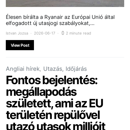
Élesen bírálta a Ryanair az Európai Unió által
elfogadott új utasjogi szabályokat,…
Istvan Jozsa
2026-06-17
2 minute read
View Post
Angliai hírek
Utazás, Időjárás
Fontos bejelentés:
megállapodás
született, ami az EU
területén repülővel
utazó utasok millióit