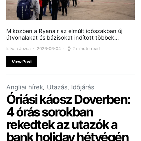
Miközben a Ryanair az elmúlt időszakban új
útvonalakat és bázisokat indított többek…
Istvan Jozsa
2026-06-04
2 minute read
View Post
Angliai hírek
Utazás, Időjárás
Óriási káosz Doverben:
4 órás sorokban
rekedtek az utazók a
bank holiday hétvégén