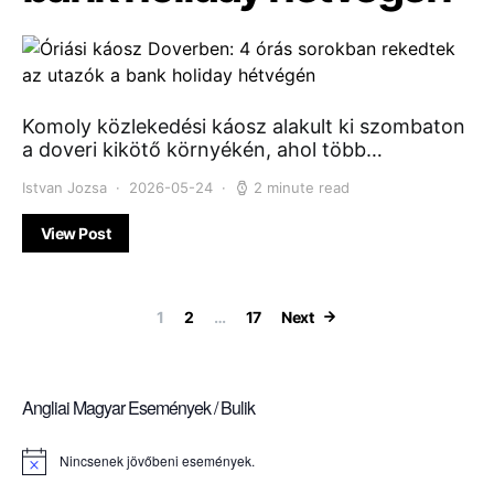
Komoly közlekedési káosz alakult ki szombaton
a doveri kikötő környékén, ahol több…
Istvan Jozsa
2026-05-24
2 minute read
View Post
Bejegyzések la
1
2
…
17
Next
Angliai Magyar Események / Bulik
Nincsenek jövőbeni események.
Notice