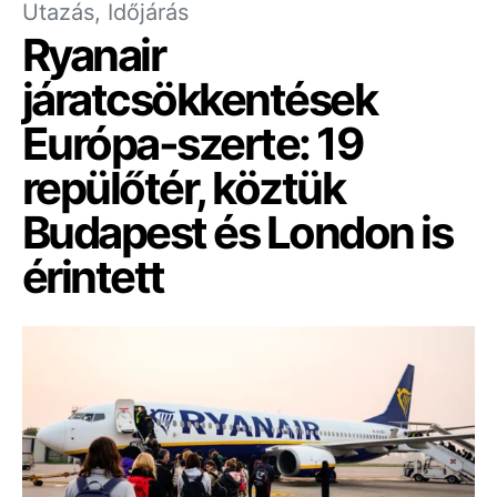
Utazás, Időjárás
Ryanair
járatcsökkentések
Európa-szerte: 19
repülőtér, köztük
Budapest és London is
érintett