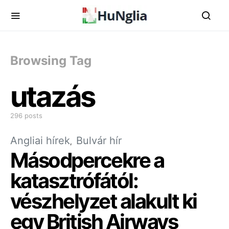
Browsing Tag
utazás
296 posts
Angliai hírek
Bulvár hír
Másodpercekre a
katasztrófától:
vészhelyzet alakult ki
egy British Airways