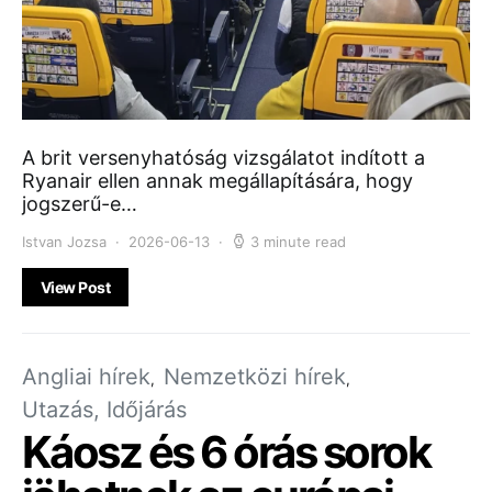
A brit versenyhatóság vizsgálatot indított a
Ryanair ellen annak megállapítására, hogy
jogszerű-e…
Istvan Jozsa
2026-06-13
3 minute read
View Post
Angliai hírek
Nemzetközi hírek
Utazás, Időjárás
Káosz és 6 órás sorok