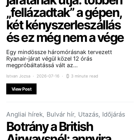
„fellázadtak” a gépen,
két kényszerleszállás
és ez még nem a vége
Egy mindössze háromórásnak tervezett
Ryanair-járat végül közel 12 órás
megpróbáltatássá vált az…
Istvan Jozsa
2026-07-16
3 minute read
View Post
Angliai hírek
Bulvár hír
Utazás, Időjárás
Botrány a British
Airwaysnél: annyira