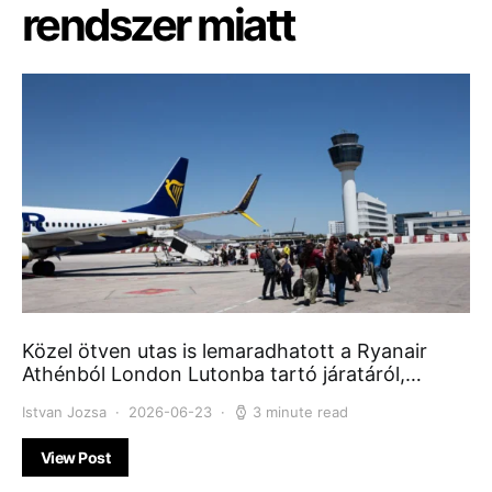
rendszer miatt
Közel ötven utas is lemaradhatott a Ryanair
Athénból London Lutonba tartó járatáról,…
Istvan Jozsa
2026-06-23
3 minute read
View Post