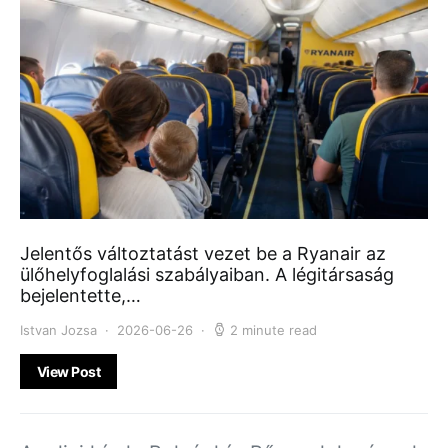
Jelentős változtatást vezet be a Ryanair az
ülőhelyfoglalási szabályaiban. A légitársaság
bejelentette,…
Istvan Jozsa
2026-06-26
2 minute read
View Post