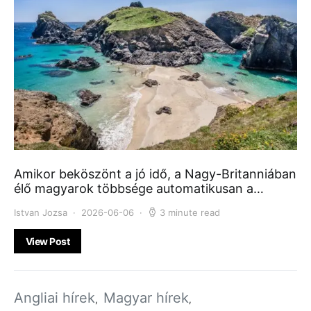
Amikor beköszönt a jó idő, a Nagy-Britanniában
élő magyarok többsége automatikusan a…
Istvan Jozsa
2026-06-06
3 minute read
View Post
Angliai hírek
Magyar hírek