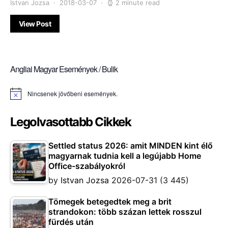
Istvan Jozsa
2018-03-07
2 minute read
View Post
Angliai Magyar Események / Bulik
Nincsenek jövőbeni események.
Notice
Legolvasottabb Cikkek
Settled status 2026: amit MINDEN kint élő
magyarnak tudnia kell a legújabb Home
Office-szabályokról
by
Istvan Jozsa
2026-07-31
(3 445)
Tömegek betegedtek meg a brit
strandokon: több százan lettek rosszul
fürdés után