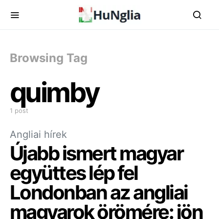
Browsing Tag
quimby
1 post
Angliai hírek
Újabb ismert magyar
együttes lép fel
Londonban az angliai
magyarok örömére: jön