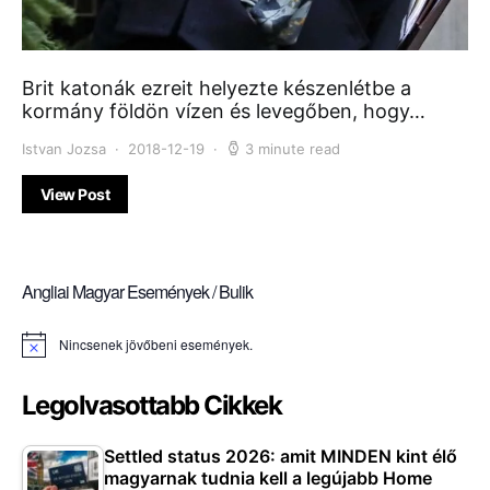
Brit katonák ezreit helyezte készenlétbe a
kormány földön vízen és levegőben, hogy…
Istvan Jozsa
2018-12-19
3 minute read
View Post
Angliai Magyar Események / Bulik
Nincsenek jövőbeni események.
Notice
Legolvasottabb Cikkek
Settled status 2026: amit MINDEN kint élő
magyarnak tudnia kell a legújabb Home