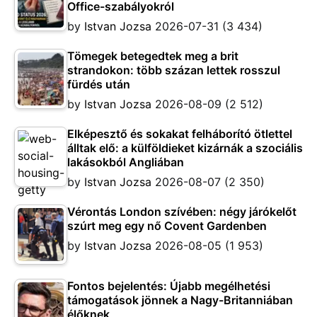
Office-szabályokról
by
Istvan Jozsa
2026-07-31
(3 434)
Tömegek betegedtek meg a brit
strandokon: több százan lettek rosszul
fürdés után
by
Istvan Jozsa
2026-08-09
(2 512)
Elképesztő és sokakat felháborító ötlettel
álltak elő: a külföldieket kizárnák a szociális
lakásokból Angliában
by
Istvan Jozsa
2026-08-07
(2 350)
Vérontás London szívében: négy járókelőt
szúrt meg egy nő Covent Gardenben
by
Istvan Jozsa
2026-08-05
(1 953)
Fontos bejelentés: Újabb megélhetési
támogatások jönnek a Nagy-Britanniában
élőknek