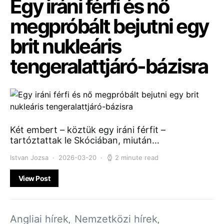
Egy iráni férfi és nő
megpróbált bejutni egy
brit nukleáris
tengeralattjáró-bázisra
Két embert – köztük egy iráni férfit –
tartóztattak le Skóciában, miután…
Istvan Jozsa
2026-03-20
2 minute read
View Post
Angliai hírek
Nemzetközi hírek