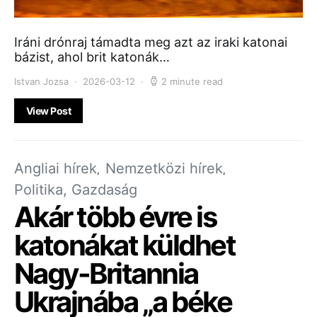
Iráni drónraj támadta meg azt az iraki katonai
bázist, ahol brit katonák…
Istvan Jozsa
2026-03-12
2 minute read
View Post
Angliai hírek
Nemzetközi hírek
Politika, Gazdaság
Akár több évre is
katonákat küldhet
Nagy-Britannia
Ukrajnába „a béke