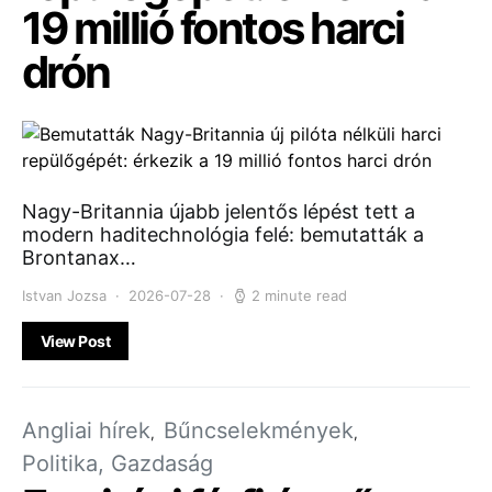
19 millió fontos harci
drón
Nagy-Britannia újabb jelentős lépést tett a
modern haditechnológia felé: bemutatták a
Brontanax…
Istvan Jozsa
2026-07-28
2 minute read
View Post
Angliai hírek
Bűncselekmények
Politika, Gazdaság