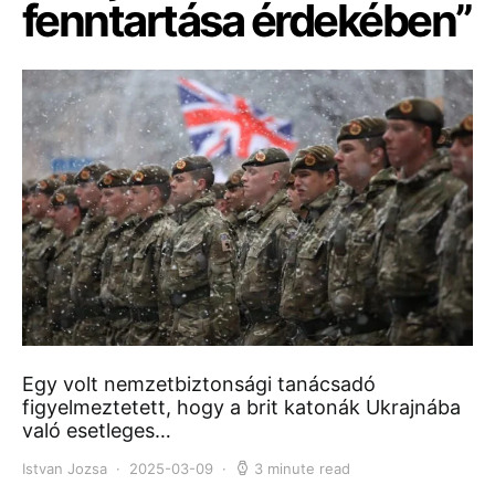
fenntartása érdekében”
Egy volt nemzetbiztonsági tanácsadó
figyelmeztetett, hogy a brit katonák Ukrajnába
való esetleges…
Istvan Jozsa
2025-03-09
3 minute read