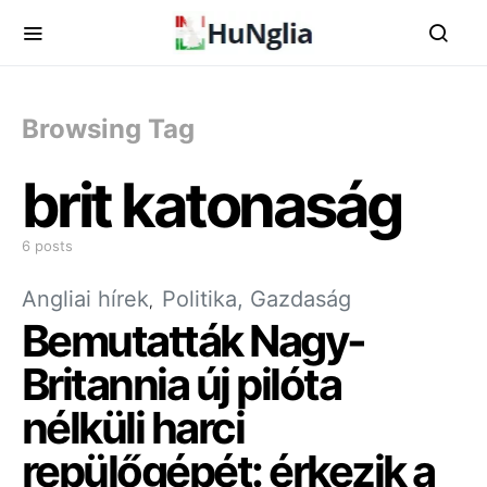
Browsing Tag
brit katonaság
6 posts
Angliai hírek
Politika, Gazdaság
Bemutatták Nagy-
Britannia új pilóta
nélküli harci
repülőgépét: érkezik a