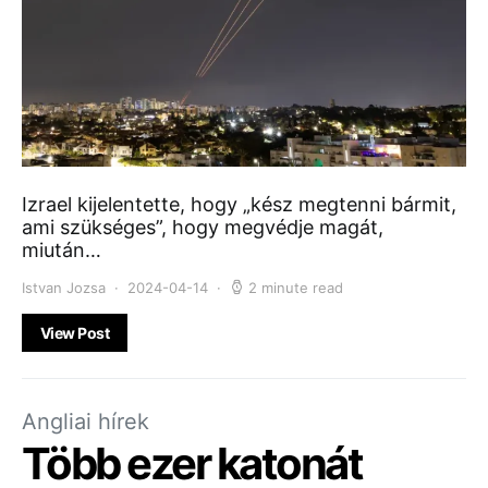
Izrael kijelentette, hogy „kész megtenni bármit,
ami szükséges”, hogy megvédje magát,
miután…
Istvan Jozsa
2024-04-14
2 minute read
View Post
Angliai hírek
Több ezer katonát