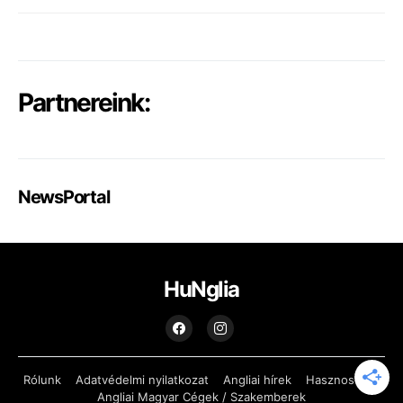
Partnereink:
NewsPortal
HuNglia
Rólunk
Adatvédelmi nyilatkozat
Angliai hírek
Hasznos Infó
Angliai Magyar Cégek / Szakemberek