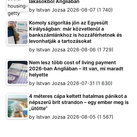
lakásokból Angliában
by
Istvan Jozsa
2026-08-07
(1 740)
Komoly szigorítás jön az Egyesült
Királyságban: már közvetlenül a
bankszámlánkhoz is hozzáférhetnek és
levonhatják a tartozásokat
by
Istvan Jozsa
2026-08-06
(1 729)
Nem lesz több cost of living payment
2026-ban Angliában – itt van, mi maradt
helyette
by
Istvan Jozsa
2026-07-31
(1 630)
4 méteres cápa keltett hatalmas pánikot a
népszerű brit strandon – egy ember meg is
„ütötte”
by
Istvan Jozsa
2026-08-05
(1 567)