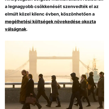
a legnagyobb csökkenését szenvedték el az
elmúlt közel kilenc évben, köszönhetően a
megélhetési költségek növekedése okozta
válságnak
.