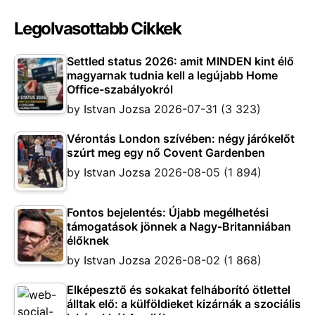
Legolvasottabb Cikkek
Settled status 2026: amit MINDEN kint élő
magyarnak tudnia kell a legújabb Home
Office-szabályokról
by
Istvan Jozsa
2026-07-31
(3 323)
Vérontás London szívében: négy járókelőt
szúrt meg egy nő Covent Gardenben
by
Istvan Jozsa
2026-08-05
(1 894)
Fontos bejelentés: Újabb megélhetési
támogatások jönnek a Nagy-Britanniában
élőknek
by
Istvan Jozsa
2026-08-02
(1 868)
Elképesztő és sokakat felháborító ötlettel
álltak elő: a külföldieket kizárnák a szociális