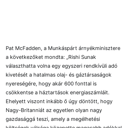
Pat McFadden, a Munkáspárt árnyékminisztere
a következőket mondta: „Rishi Sunak
választhatta volna egy egyszeri rendkívüli adó
kivetését a hatalmas olaj- és gáztársaságok
nyereségére, hogy akár 600 fonttal is
csökkentse a háztartások energiaszámláit.
Ehelyett viszont inkább ő úgy döntött, hogy
Nagy-Britanniát az egyetlen olyan nagy
gazdasággá teszi, amely a megélhetési
költségek válsága közepette magasabb adókkal