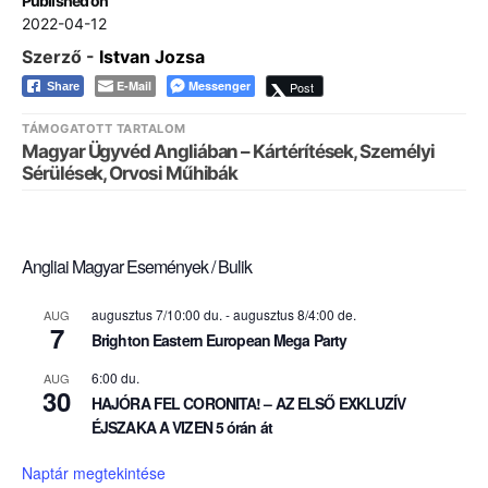
Published on
2022-04-12
Szerző -
Istvan Jozsa
E-Mail
Messenger
Post
Share
TÁMOGATOTT TARTALOM
Magyar Ügyvéd Angliában – Kártérítések, Személyi
Sérülések, Orvosi Műhibák
Angliai Magyar Események / Bulik
augusztus 7/10:00 du.
-
augusztus 8/4:00 de.
AUG
7
Brighton Eastern European Mega Party
6:00 du.
AUG
30
HAJÓRA FEL CORONITA! – AZ ELSŐ EXKLUZÍV
ÉJSZAKA A VIZEN 5 órán át
Naptár megtekintése