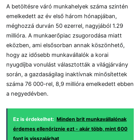
A betöltésre váró munkahelyek száma szintén
emelkedett az év első három hónapjában,
méghozzá durván 50 ezerrel, nagyjából 1.29
millióra. A munkaerőpiac zsugorodása miatt
eközben, ami elsősorban annak köszönhető,
hogy az idősebb munkavállalók a korai
nyugdíjba vonulást választották a világjárvány
során, a gazdaságilag inaktívnak minősítettek
száma 76 000-rel, 8,9 millióra emelkedett ebben
a negyedévben.
Ez is érdekelhet:
Minden brit munkavállalónak
érdemes ellenőriznie ezt - akár több, mint 600
font is visszajárhat