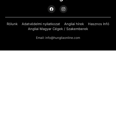
Rólunk
Adatvédelmi nyilatkozat
Angliai hírek
Hasznos Infó
Angliai Magyar Cégek / Szakemberek
Email: info@hungliaonline.com