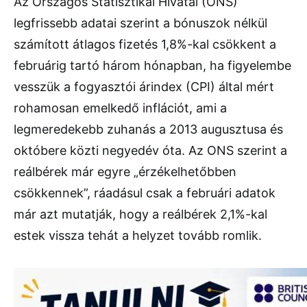
Az Országos Statisztikai Hivatal (ONS)
legfrissebb adatai szerint a bónuszok nélkül
számított átlagos fizetés 1,8%-kal csökkent a
februárig tartó három hónapban, ha figyelembe
vesszük a fogyasztói árindex (CPI) által mért
rohamosan emelkedő inflációt, ami a
legmeredekebb zuhanás a 2013 augusztusa és
októbere közti negyedév óta. Az ONS szerint a
reálbérek már egyre „érzékelhetőbben
csökkennek”, ráadásul csak a februári adatok
már azt mutatják, hogy a reálbérek 2,1%-kal
estek vissza tehát a helyzet tovább romlik.