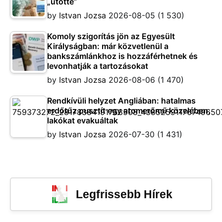
„ütötte”
by
Istvan Jozsa
2026-08-05
(1 530)
Komoly szigorítás jön az Egyesült
Királyságban: már közvetlenül a
bankszámlánkhoz is hozzáférhetnek és
levonhatják a tartozásokat
by
Istvan Jozsa
2026-08-06
(1 470)
Rendkívüli helyzet Angliában: hatalmas
erdőtűz pusztít egy atomerőmű közelében,
lakókat evakuáltak
by
Istvan Jozsa
2026-07-30
(1 431)
Legfrissebb Hírek