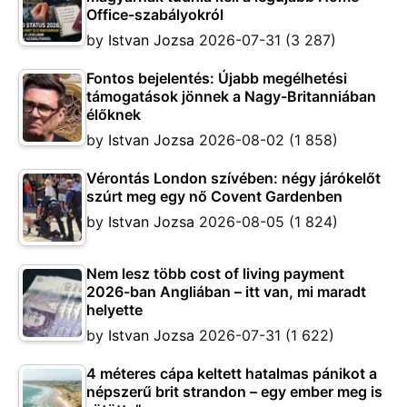
Office-szabályokról
by
Istvan Jozsa
2026-07-31
(3 287)
Fontos bejelentés: Újabb megélhetési
támogatások jönnek a Nagy-Britanniában
élőknek
by
Istvan Jozsa
2026-08-02
(1 858)
Vérontás London szívében: négy járókelőt
szúrt meg egy nő Covent Gardenben
by
Istvan Jozsa
2026-08-05
(1 824)
Nem lesz több cost of living payment
2026-ban Angliában – itt van, mi maradt
helyette
by
Istvan Jozsa
2026-07-31
(1 622)
4 méteres cápa keltett hatalmas pánikot a
népszerű brit strandon – egy ember meg is