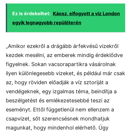
Ez is érdekelhet:
Káosz, elfogyott a víz London
egyik legnagyobb repülőterén
„Amikor ezekről a drágább árfekvésű vizekről
kezdek mesélni, az emberek mindig érdeklődve
figyelnek. Sokan vacsorapartikra vásárolnak
ilyen különlegesebb vizeket, és például már csak
az, hogy röviden előadják a víz sztoriját a
vendégeknek, egy izgalmas téma, beindítja a
beszélgetést és emlékezetesebbé teszi az
eseményt. Ettől függetlenül nem ellenzem a
csapvizet, sőt szerencsésnek mondhatjuk
magunkat, hogy mindenhol elérhető. Úgy