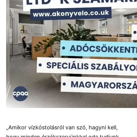
„Amikor vízkóstolásról van szó, hagyni kell,
hogy minden érzékszervünkkel oda tudjunk