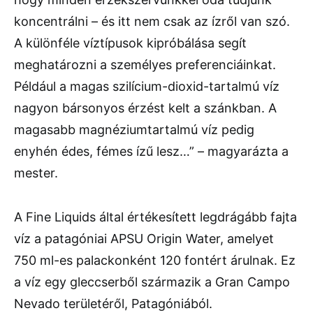
koncentrálni – és itt nem csak az ízről van szó.
A különféle víztípusok kipróbálása segít
meghatározni a személyes preferenciáinkat.
Például a magas szilícium-dioxid-tartalmú víz
nagyon bársonyos érzést kelt a szánkban. A
magasabb magnéziumtartalmú víz pedig
enyhén édes, fémes ízű lesz…” – magyarázta a
mester.
A Fine Liquids által értékesített legdrágább fajta
víz a patagóniai APSU Origin Water, amelyet
750 ml-es palackonként 120 fontért árulnak. Ez
a víz egy gleccserből származik a Gran Campo
Nevado területéről, Patagóniából.