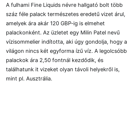
A fulhami Fine Liquids névre hallgató bolt több
száz féle palack természetes eredetű vizet árul,
amelyek ára akár 120 GBP-ig is elmehet
palackonként. Az üzletet egy Milin Patel nevű
vízisommelier indította, aki úgy gondolja, hogy a
világon nincs két egyforma ízű víz. A legolcsóbb
palackok ára 2,50 fontnál kezdődik, és
találhatunk it vizeket olyan távoli helyekről is,
mint pl. Ausztrália.