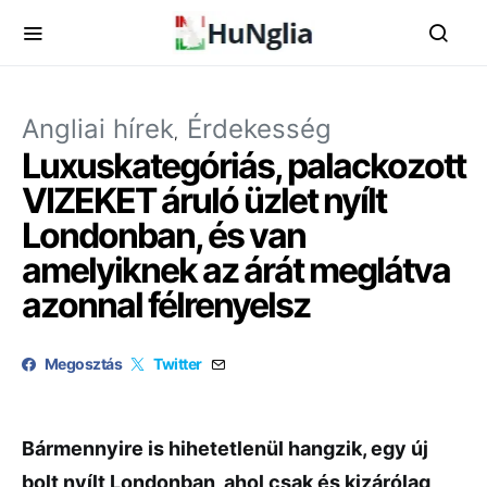
Angliai hírek
Érdekesség
Luxuskategóriás, palackozott
VIZEKET áruló üzlet nyílt
Londonban, és van
amelyiknek az árát meglátva
azonnal félrenyelsz
Megosztás
Twitter
Bármennyire is hihetetlenül hangzik, egy új
bolt nyílt Londonban, ahol csak és kizárólag