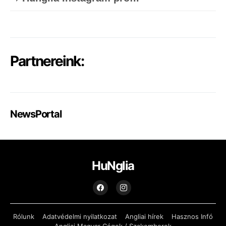
Partnereink:
NewsPortal
HuNglia
Rólunk
Adatvédelmi nyilatkozat
Angliai hírek
Hasznos Infó
Angliai Magyar Cégek / Szakemberek