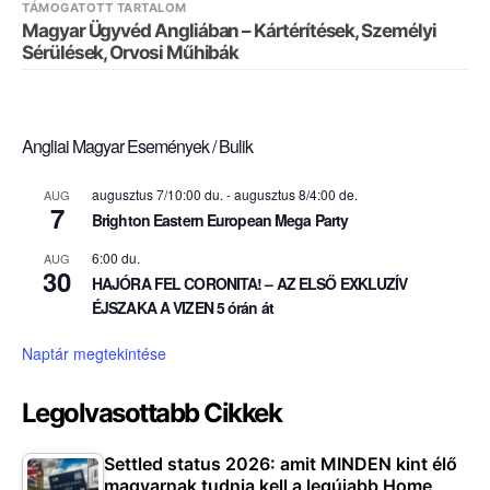
TÁMOGATOTT TARTALOM
Magyar Ügyvéd Angliában – Kártérítések, Személyi
Sérülések, Orvosi Műhibák
Angliai Magyar Események / Bulik
augusztus 7/10:00 du.
-
augusztus 8/4:00 de.
AUG
7
Brighton Eastern European Mega Party
6:00 du.
AUG
30
HAJÓRA FEL CORONITA! – AZ ELSŐ EXKLUZÍV
ÉJSZAKA A VIZEN 5 órán át
Naptár megtekintése
Legolvasottabb Cikkek
Settled status 2026: amit MINDEN kint élő
magyarnak tudnia kell a legújabb Home