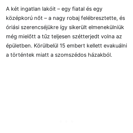
A két ingatlan lakóit – egy fiatal és egy
középkorú nőt – a nagy robaj felébresztette, és
óriási szerencséjükre így sikerült elmenekülniük
még mielőtt a tűz teljesen szétterjedt volna az
épületben. Körülbelül 15 embert kellett evakuálni
a történtek miatt a szomszédos házakból.