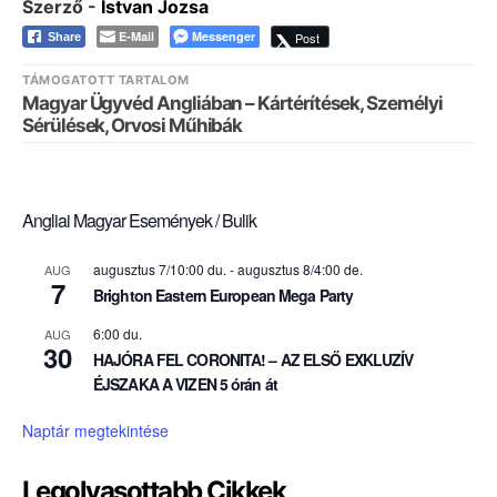
Szerző -
Istvan Jozsa
E-Mail
Messenger
Post
Share
TÁMOGATOTT TARTALOM
Magyar Ügyvéd Angliában – Kártérítések, Személyi
Sérülések, Orvosi Műhibák
Angliai Magyar Események / Bulik
augusztus 7/10:00 du.
-
augusztus 8/4:00 de.
AUG
7
Brighton Eastern European Mega Party
6:00 du.
AUG
30
HAJÓRA FEL CORONITA! – AZ ELSŐ EXKLUZÍV
ÉJSZAKA A VIZEN 5 órán át
Naptár megtekintése
Legolvasottabb Cikkek