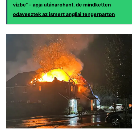
vízbe" - apja utánarohant, de mindketten
odavesztek az ismert angliai tengerparton