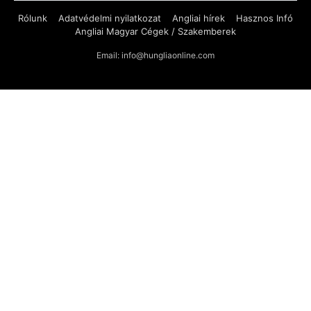
Rólunk
Adatvédelmi nyilatkozat
Angliai hírek
Hasznos Infó
Angliai Magyar Cégek / Szakemberek
Email: info@hungliaonline.com