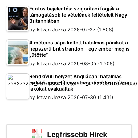
Fontos bejelentés: szigorítani fogják a
támogatások felvételének feltételeit Nagy-
Britanniában
by
Istvan Jozsa
2026-07-27
(1 608)
4 méteres cápa keltett hatalmas pánikot a
népszerű brit strandon – egy ember meg is
„ütötte”
by
Istvan Jozsa
2026-08-05
(1 508)
Rendkívüli helyzet Angliában: hatalmas
erdőtűz pusztít egy atomerőmű közelében,
lakókat evakuáltak
by
Istvan Jozsa
2026-07-30
(1 431)
Legfrissebb Hírek