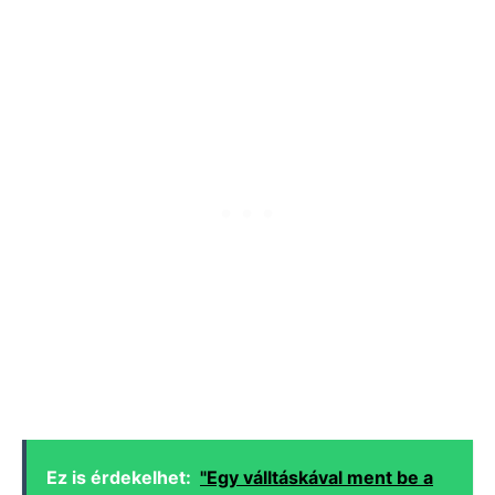
Ez is érdekelhet:
"Egy válltáskával ment be a