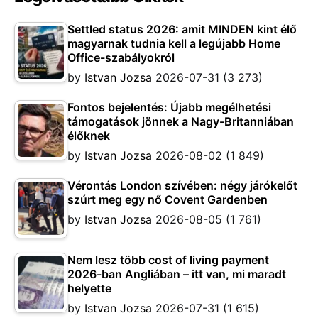
Settled status 2026: amit MINDEN kint élő
magyarnak tudnia kell a legújabb Home
Office-szabályokról
by
Istvan Jozsa
2026-07-31
(3 273)
Fontos bejelentés: Újabb megélhetési
támogatások jönnek a Nagy-Britanniában
élőknek
by
Istvan Jozsa
2026-08-02
(1 849)
Vérontás London szívében: négy járókelőt
szúrt meg egy nő Covent Gardenben
by
Istvan Jozsa
2026-08-05
(1 761)
Nem lesz több cost of living payment
2026-ban Angliában – itt van, mi maradt
helyette
by
Istvan Jozsa
2026-07-31
(1 615)