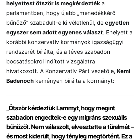
helyettest ötször is megkérdezték
a
parlamentben, hogy újabb „menedékkérő
bűnöző” szabadult-e ki véletlenül, de
egyetlen
egyszer sem adott egyenes választ
. Ehelyett a
korábbi konzervatív kormányok igazságügyi
rendszerét bírálta, és a téves szabadon
bocsátásokról indított vizsgálatra
hivatkozott. A Konzervatív Párt vezetője,
Kemi
Badenoch
keményen bírálta a kormányt:
„Ötször kérdeztük Lammyt, hogy megint
szabadon engedtek-e egy migráns szexuális
bűnözőt. Nem válaszolt, elvesztette a türelmét –
és most kiderült, hogy tényleg megtörtént. Ez a