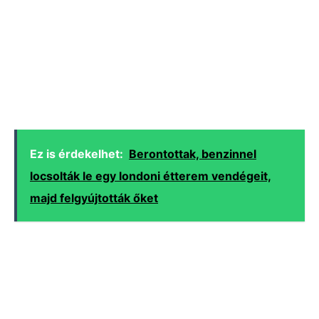
Ez is érdekelhet:
Berontottak, benzinnel
locsolták le egy londoni étterem vendégeit,
majd felgyújtották őket