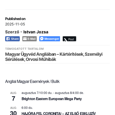
Published on
2025-11-05
Szerző -
Istvan Jozsa
E-Mail
Messenger
Post
Share
TÁMOGATOTT TARTALOM
Magyar Ügyvéd Angliában – Kártérítések, Személyi
Sérülések, Orvosi Műhibák
Angliai Magyar Események / Bulik
augusztus 7/10:00 du.
-
augusztus 8/4:00 de.
AUG
7
Brighton Eastern European Mega Party
6:00 du.
AUG
30
HAJÓRA FEL CORONITA! – AZ ELSŐ EXKLUZÍV