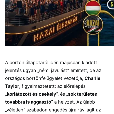
A börtön állapotáról idén májusban kiadott
jelentés ugyan „némi javulást” említett, de az
országos börtönfelügyelet vezetője,
Charlie
Taylor
, figyelmeztetett: az előrelépés
„
korlátozott és csekély
”, és „
sok területen
továbbra is aggasztó
” a helyzet. Az újabb
„véletlen” szabadon engedés újra rávilágít az