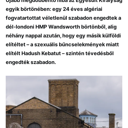
Újabb megdöbbentő hiba az Egyesült Királyság
egyik börtönében: egy 24 éves algériai
fogvatartottat véletlenül szabadon engedtek a
dél-londoni HMP Wandsworth börtönből, alig
néhány nappal azután, hogy egy másik külföldi
elítéltet – a szexuális bűncselekmények miatt
elítélt Hadush Kebatut – szintén tévedésből
engedték szabadon.