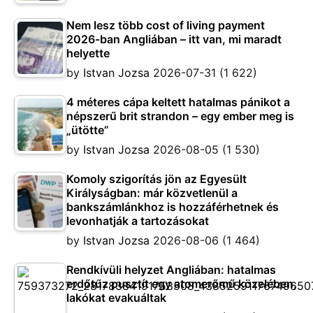
Nem lesz több cost of living payment
2026-ban Angliában – itt van, mi maradt
helyette
by
Istvan Jozsa
2026-07-31
(1 622)
4 méteres cápa keltett hatalmas pánikot a
népszerű brit strandon – egy ember meg is
„ütötte”
by
Istvan Jozsa
2026-08-05
(1 530)
Komoly szigorítás jön az Egyesült
Királyságban: már közvetlenül a
bankszámlánkhoz is hozzáférhetnek és
levonhatják a tartozásokat
by
Istvan Jozsa
2026-08-06
(1 464)
Rendkívüli helyzet Angliában: hatalmas
erdőtűz pusztít egy atomerőmű közelében,
lakókat evakuáltak