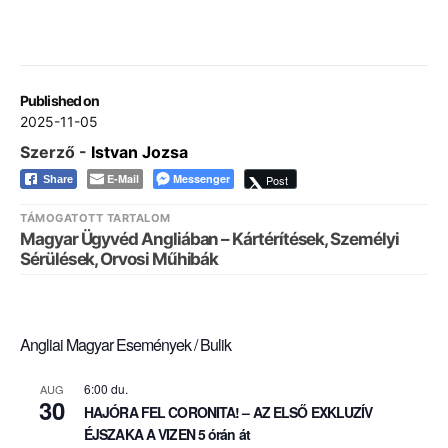
Published on
2025-11-05
Szerző -
Istvan Jozsa
E-Mail
Messenger
Post
Share
TÁMOGATOTT TARTALOM
Magyar Ügyvéd Angliában – Kártérítések, Személyi
Sérülések, Orvosi Műhibák
Angliai Magyar Események / Bulik
6:00 du.
AUG
30
HAJÓRA FEL CORONITA! – AZ ELSŐ EXKLUZÍV
ÉJSZAKA A VIZEN 5 órán át