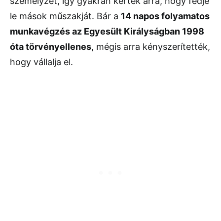
személyzet, így gyakran kérték arra, hogy fedje
le mások műszakját. Bár a
14 napos folyamatos
munkavégzés az Egyesült Királyságban 1998
óta törvényellenes
, mégis arra kényszerítették,
hogy vállalja el.