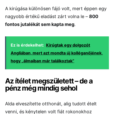
A kirúgása különösen fájó volt, mert éppen egy
nagyobb értékű eladást zárt volna le –
800
fontos jutalékát sem kapta meg
.
Ez is érdekelhet:
Kirúgtak egy dolgozót
Angliában, mert azt mondta új kolléganőjének,
hogy „álmaiban már találkoztak”
Az ítélet megszületett – de a
pénz még mindig sehol
Alda elveszítette otthonát, alig tudott ételt
venni, és kénytelen volt fiát rokonokhoz