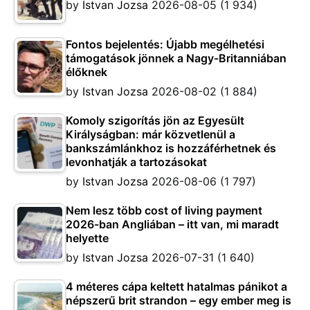
by
Istvan Jozsa
2026-08-05
(1 934)
Fontos bejelentés: Újabb megélhetési
támogatások jönnek a Nagy-Britanniában
élőknek
by
Istvan Jozsa
2026-08-02
(1 884)
Komoly szigorítás jön az Egyesült
Királyságban: már közvetlenül a
bankszámlánkhoz is hozzáférhetnek és
levonhatják a tartozásokat
by
Istvan Jozsa
2026-08-06
(1 797)
Nem lesz több cost of living payment
2026-ban Angliában – itt van, mi maradt
helyette
by
Istvan Jozsa
2026-07-31
(1 640)
4 méteres cápa keltett hatalmas pánikot a
népszerű brit strandon – egy ember meg is