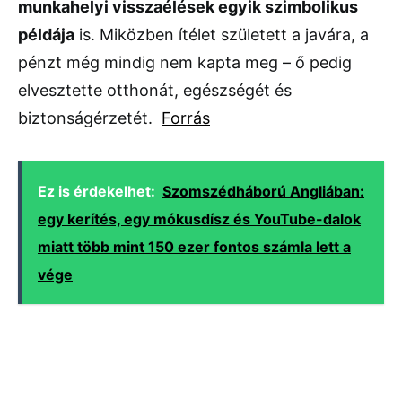
munkahelyi visszaélések egyik szimbolikus
példája
is. Miközben ítélet született a javára, a
pénzt még mindig nem kapta meg – ő pedig
elvesztette otthonát, egészségét és
biztonságérzetét.
Forrás
Ez is érdekelhet:
Szomszédháború Angliában:
egy kerítés, egy mókusdísz és YouTube-dalok
miatt több mint 150 ezer fontos számla lett a
vége