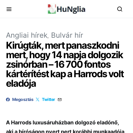
Angliai hírek
Bulvár hír
Kirúgták, mert panaszkodni
mert, hogy 14 napja dolgozik
zsinórban – 16 700 fontos
kártérítést kap a Harrods volt
eladója
Megosztás
Twitter
A Harrods luxusáruházban dolgozó eladónő,
aki a bíróságon nyert pert korábbi munkaadója