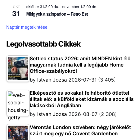
október 31/8:00 du.
-
november 1/3:00 de.
OKT
31
Mirigyek a színpadon – Retro Est
Naptár megtekintése
Legolvasottabb Cikkek
Settled status 2026: amit MINDEN kint élő
magyarnak tudnia kell a legújabb Home
Office-szabályokról
by
Istvan Jozsa
2026-07-31
(3 405)
Elképesztő és sokakat felháborító ötlettel
álltak elő: a külföldieket kizárnák a szociális
lakásokból Angliában
by
Istvan Jozsa
2026-08-07
(2 308)
Vérontás London szívében: négy járókelőt
szúrt meg egy nő Covent Gardenben