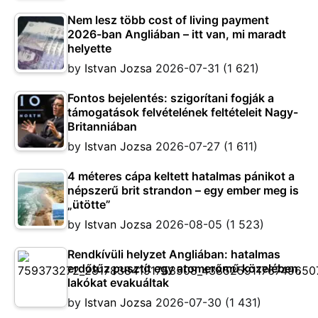
Nem lesz több cost of living payment
2026-ban Angliában – itt van, mi maradt
helyette
by
Istvan Jozsa
2026-07-31
(1 621)
Fontos bejelentés: szigorítani fogják a
támogatások felvételének feltételeit Nagy-
Britanniában
by
Istvan Jozsa
2026-07-27
(1 611)
4 méteres cápa keltett hatalmas pánikot a
népszerű brit strandon – egy ember meg is
„ütötte”
by
Istvan Jozsa
2026-08-05
(1 523)
Rendkívüli helyzet Angliában: hatalmas
erdőtűz pusztít egy atomerőmű közelében,
lakókat evakuáltak
by
Istvan Jozsa
2026-07-30
(1 431)