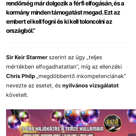
rendőrség már dolgozik a férfi elfogásán, és a
kormány minden támogatást megad. Ezt az
embert el kell fogni és ki kell toloncolni az
országból.”
Sir Keir Starmer
szerint az ügy „teljes
mértékben elfogadhatatlan”, míg az ellenzéki
Chris Philp
„megdöbbentő inkompetenciának”
nevezte az esetet, és
nyilvános vizsgálatot
követelt.