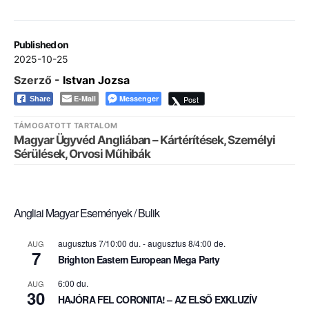
Published on
2025-10-25
Szerző -
Istvan Jozsa
E-Mail
Messenger
Post
Share
TÁMOGATOTT TARTALOM
Magyar Ügyvéd Angliában – Kártérítések, Személyi
Sérülések, Orvosi Műhibák
Angliai Magyar Események / Bulik
augusztus 7/10:00 du.
-
augusztus 8/4:00 de.
AUG
7
Brighton Eastern European Mega Party
6:00 du.
AUG
30
HAJÓRA FEL CORONITA! – AZ ELSŐ EXKLUZÍV