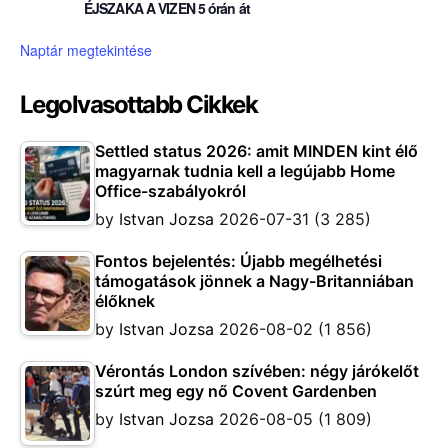
ÉJSZAKA A VIZEN 5 órán át
Naptár megtekintése
Legolvasottabb Cikkek
Settled status 2026: amit MINDEN kint élő
magyarnak tudnia kell a legújabb Home
Office-szabályokról
by
Istvan Jozsa
2026-07-31
(3 285)
Fontos bejelentés: Újabb megélhetési
támogatások jönnek a Nagy-Britanniában
élőknek
by
Istvan Jozsa
2026-08-02
(1 856)
Vérontás London szívében: négy járókelőt
szúrt meg egy nő Covent Gardenben
by
Istvan Jozsa
2026-08-05
(1 809)