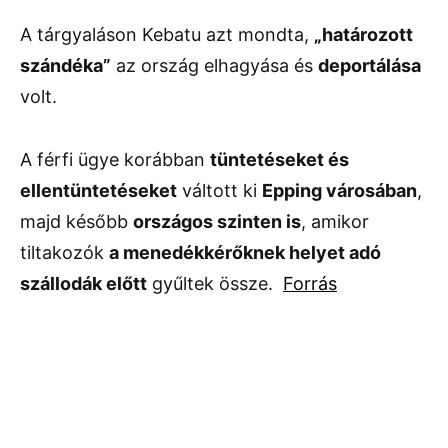
A tárgyaláson Kebatu azt mondta,
„határozott
szándéka”
az ország elhagyása és
deportálása
volt.
A férfi ügye korábban
tüntetéseket és
ellentüntetéseket
váltott ki
Epping városában
,
majd később
országos szinten is
, amikor
tiltakozók
a menedékkérőknek helyet adó
szállodák előtt
gyűltek össze.
Forrás