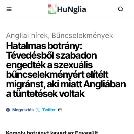
Angliai hírek
Bűncselekmények
Hatalmas botrány:
Tévedésből szabadon
engedték a szexuális
bűncselekményért elítélt
migránst, aki miatt Angliában
a tüntetések voltak
Megosztás
Twitter
Komoly botrányt kavart az Egyesült