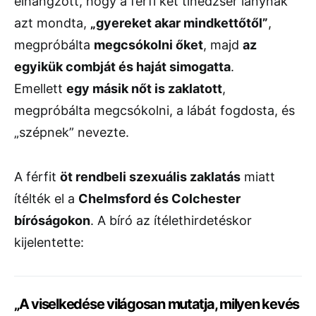
elhangzott, hogy a férfi két tinédzser lánynak
azt mondta,
„gyereket akar mindkettőtől”
,
megpróbálta
megcsókolni őket
, majd
az
egyikük combját és haját simogatta
.
Emellett
egy másik nőt is zaklatott
,
megpróbálta megcsókolni, a lábát fogdosta, és
„szépnek” nevezte.
A férfit
öt rendbeli szexuális zaklatás
miatt
ítélték el a
Chelmsford és Colchester
bíróságokon
. A bíró az ítélethirdetéskor
kijelentette:
„A viselkedése világosan mutatja, milyen kevés