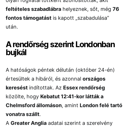
olyan fogvatartottként azonosították, akit
feltételes szabadlábra
helyeznek, sőt, még
76
fontos támogatást
is kapott „szabadulása”
után.
A rendőrség szerint Londonban
bujkál
A hatóságok péntek délután (október 24-én)
értesültek a hibáról, és azonnal
országos
keresést
indítottak. Az
Essex rendőrség
közölte, hogy
Kebatut 12:41-kor látták a
Chelmsford állomáson
, amint
London felé tartó
vonatra szállt
.
A
Greater Anglia
adatai szerint a szerelvény