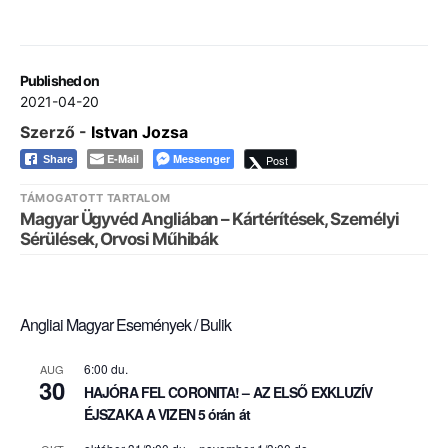
Published on
2021-04-20
Szerző -
Istvan Jozsa
E-Mail
Messenger
Post
Share
TÁMOGATOTT TARTALOM
Magyar Ügyvéd Angliában – Kártérítések, Személyi
Sérülések, Orvosi Műhibák
Angliai Magyar Események / Bulik
6:00 du.
AUG
30
HAJÓRA FEL CORONITA! – AZ ELSŐ EXKLUZÍV
ÉJSZAKA A VIZEN 5 órán át