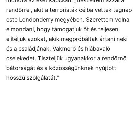
mondta az eset kapcsán: „Beszéltem azzal a
rendőrrel, akit a terroristák célba vettek tegnap
este Londonderry megyében. Szerettem volna
elmondani, hogy támogatjuk őt és teljesen
elítéljük azokat, akik megpróbáltak ártani neki
és a családjának. Vakmerő és hiábavaló
cselekedet. Tiszteljük ugyanakkor a rendőrnő
bátorságát és a közösségünknek nyújtott
hosszú szolgálatát.”