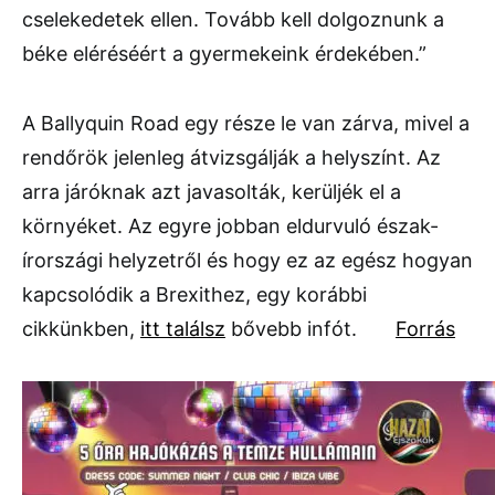
cselekedetek ellen. Tovább kell dolgoznunk a
béke eléréséért a gyermekeink érdekében.”
A Ballyquin Road egy része le van zárva, mivel a
rendőrök jelenleg átvizsgálják a helyszínt. Az
arra járóknak azt javasolták, kerüljék el a
környéket. Az egyre jobban eldurvuló észak-
írországi helyzetről és hogy ez az egész hogyan
kapcsolódik a Brexithez, egy korábbi
cikkünkben,
itt találsz
bővebb infót.
Forrás