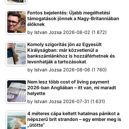
Fontos bejelentés: Újabb megélhetési
támogatások jönnek a Nagy-Britanniában
élőknek
by
Istvan Jozsa
2026-08-02
(1 872)
Komoly szigorítás jön az Egyesült
Királyságban: már közvetlenül a
bankszámlánkhoz is hozzáférhetnek és
levonhatják a tartozásokat
by
Istvan Jozsa
2026-08-06
(1 760)
Nem lesz több cost of living payment
2026-ban Angliában – itt van, mi maradt
helyette
by
Istvan Jozsa
2026-07-31
(1 631)
4 méteres cápa keltett hatalmas pánikot a
népszerű brit strandon – egy ember meg is
„ütötte”