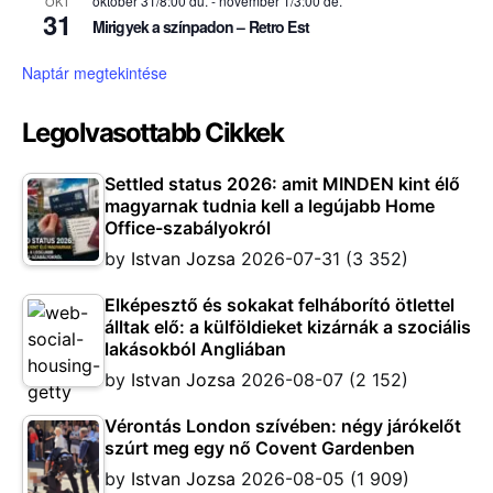
október 31/8:00 du.
-
november 1/3:00 de.
OKT
31
Mirigyek a színpadon – Retro Est
Naptár megtekintése
Legolvasottabb Cikkek
Settled status 2026: amit MINDEN kint élő
magyarnak tudnia kell a legújabb Home
Office-szabályokról
by
Istvan Jozsa
2026-07-31
(3 352)
Elképesztő és sokakat felháborító ötlettel
álltak elő: a külföldieket kizárnák a szociális
lakásokból Angliában
by
Istvan Jozsa
2026-08-07
(2 152)
Vérontás London szívében: négy járókelőt
szúrt meg egy nő Covent Gardenben
by
Istvan Jozsa
2026-08-05
(1 909)