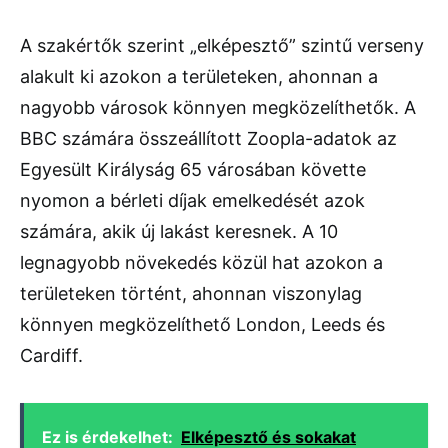
A szakértők szerint „elképesztő” szintű verseny
alakult ki azokon a területeken, ahonnan a
nagyobb városok könnyen megközelíthetők. A
BBC számára összeállított Zoopla-adatok az
Egyesült Királyság 65 városában követte
nyomon a bérleti díjak emelkedését azok
számára, akik új lakást keresnek. A 10
legnagyobb növekedés közül hat azokon a
területeken történt, ahonnan viszonylag
könnyen megközelíthető London, Leeds és
Cardiff.
Ez is érdekelhet:
Elképesztő és sokakat