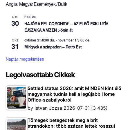
Angliai Magyar Események / Bulik
6:00 du.
AUG
30
HAJÓRA FEL CORONITA! – AZ ELSŐ EXKLUZÍV
ÉJSZAKA A VIZEN 5 órán át
október 31/8:00 du.
-
november 1/3:00 de.
OKT
31
Mirigyek a színpadon – Retro Est
Naptár megtekintése
Legolvasottabb Cikkek
Settled status 2026: amit MINDEN kint élő
magyarnak tudnia kell a legújabb Home
Office-szabályokról
by
Istvan Jozsa
2026-07-31
(3 435)
Tömegek betegedtek meg a brit
strandokon: több százan lettek rosszul