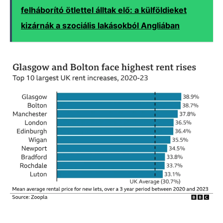
felháborító ötlettel álltak elő: a külföldieket
kizárnák a szociális lakásokból Angliában