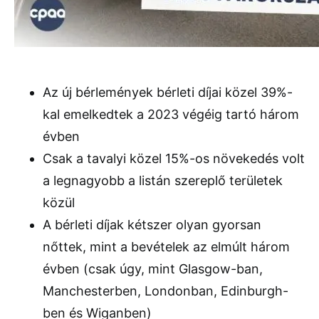
Az új bérlemények bérleti díjai közel 39%-
kal emelkedtek a 2023 végéig tartó három
évben
Csak a tavalyi közel 15%-os növekedés volt
a legnagyobb a listán szereplő területek
közül
A bérleti díjak kétszer olyan gyorsan
nőttek, mint a bevételek az elmúlt három
évben (csak úgy, mint Glasgow-ban,
Manchesterben, Londonban, Edinburgh-
ben és Wiganben)