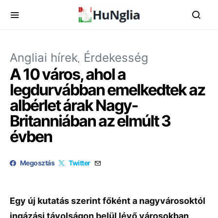
Angliai hírek
Érdekesség
A 10 város, ahol a
legdurvábban emelkedtek az
albérlet árak Nagy-
Britanniában az elmúlt 3
évben
Megosztás
Twitter
Egy új kutatás szerint főként a nagyvárosoktól
ingázási távolságon belül lévő városokban