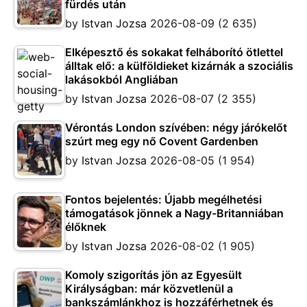
fürdés után
by
Istvan Jozsa
2026-08-09
(2 635)
Elképesztő és sokakat felháborító ötlettel
álltak elő: a külföldieket kizárnák a szociális
lakásokból Angliában
by
Istvan Jozsa
2026-08-07
(2 355)
Vérontás London szívében: négy járókelőt
szúrt meg egy nő Covent Gardenben
by
Istvan Jozsa
2026-08-05
(1 954)
Fontos bejelentés: Újabb megélhetési
támogatások jönnek a Nagy-Britanniában
élőknek
by
Istvan Jozsa
2026-08-02
(1 905)
Komoly szigorítás jön az Egyesült
Királyságban: már közvetlenül a
bankszámlánkhoz is hozzáférhetnek és