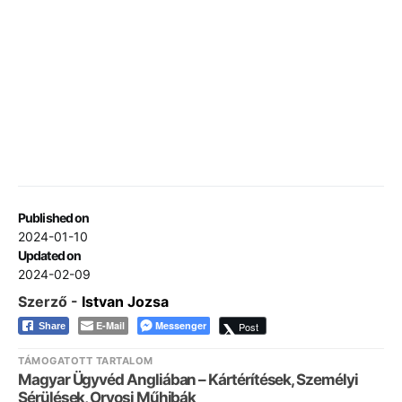
Published on
2024-01-10
Updated on
2024-02-09
Szerző -
Istvan Jozsa
E-Mail
Messenger
Post
Share
TÁMOGATOTT TARTALOM
Magyar Ügyvéd Angliában – Kártérítések, Személyi
Sérülések, Orvosi Műhibák