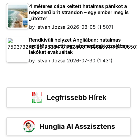
4 méteres cápa keltett hatalmas pánikot a
népszerű brit strandon – egy ember meg is
„ütötte”
by
Istvan Jozsa
2026-08-05
(1 507)
Rendkívüli helyzet Angliában: hatalmas
erdőtűz pusztít egy atomerőmű közelében,
lakókat evakuáltak
by
Istvan Jozsa
2026-07-30
(1 431)
Legfrissebb Hírek
Hunglia AI Asszisztens