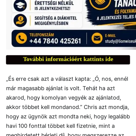
További információért kattints ide
„És erre csak azt a választ kapta: „Ó, nos, ennél
már magasabb ajánlat is volt. Tehát ha azt
akarod, hogy komolyan vegyék az ajánlatod,
akkor többet kell mondanod.” Chris azt mondja,
hogy az ügynök azt mondta neki, hogy legalább
havi 100 fonttal többet kell fizetnie, mint a
meghirdetett bérleti díj, hogy megszerezze az