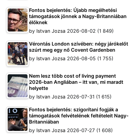
Fontos bejelentés: Újabb megélhetési
támogatások jönnek a Nagy-Britanniában
élőknek
by
Istvan Jozsa
2026-08-02
(1 849)
Vérontás London szívében: négy járókelőt
szúrt meg egy nő Covent Gardenben
by
Istvan Jozsa
2026-08-05
(1 755)
Nem lesz több cost of living payment
2026-ban Angliában – itt van, mi maradt
helyette
by
Istvan Jozsa
2026-07-31
(1 615)
Fontos bejelentés: szigorítani fogják a
támogatások felvételének feltételeit Nagy-
Britanniában
by
Istvan Jozsa
2026-07-27
(1 608)