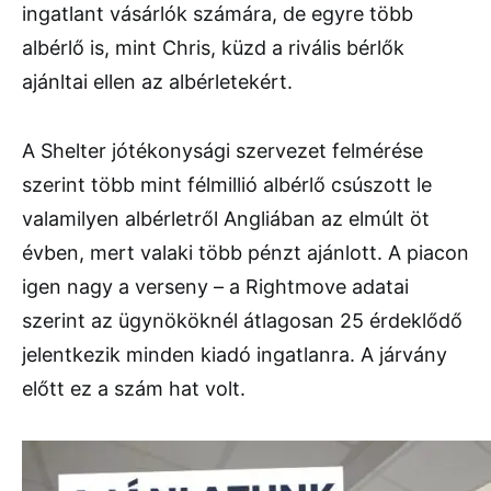
ingatlant vásárlók számára, de egyre több
albérlő is, mint Chris, küzd a rivális bérlők
ajánltai ellen az albérletekért.
A Shelter jótékonysági szervezet felmérése
szerint több mint félmillió albérlő csúszott le
valamilyen albérletről Angliában az elmúlt öt
évben, mert valaki több pénzt ajánlott. A piacon
igen nagy a verseny – a Rightmove adatai
szerint az ügynököknél átlagosan 25 érdeklődő
jelentkezik minden kiadó ingatlanra. A járvány
előtt ez a szám hat volt.