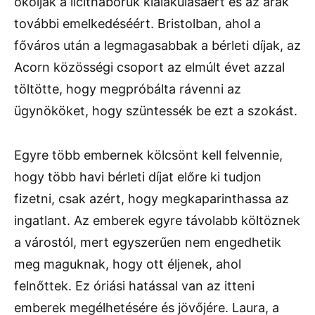
okolják a licitháborúk kialakulásáért és az árak
további emelkedéséért. Bristolban, ahol a
főváros után a legmagasabbak a bérleti díjak, az
Acorn közösségi csoport az elmúlt évet azzal
töltötte, hogy megpróbálta rávenni az
ügynököket, hogy szüntessék be ezt a szokást.
Egyre több embernek kölcsönt kell felvennie,
hogy több havi bérleti díjat előre ki tudjon
fizetni, csak azért, hogy megkaparinthassa az
ingatlant. Az emberek egyre távolabb költöznek
a várostól, mert egyszerűen nem engedhetik
meg maguknak, hogy ott éljenek, ahol
felnőttek. Ez óriási hatással van az itteni
emberek megélhetésére és jövőjére. Laura, a