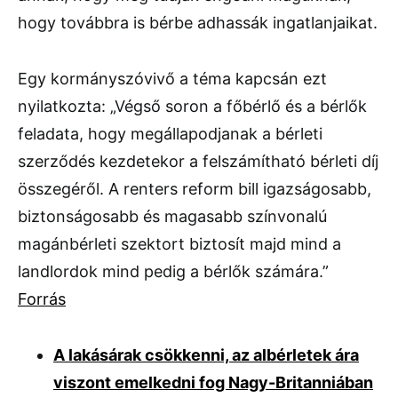
hogy továbbra is bérbe adhassák ingatlanjaikat.
Egy kormányszóvivő a téma kapcsán ezt
nyilatkozta: „Végső soron a főbérlő és a bérlők
feladata, hogy megállapodjanak a bérleti
szerződés kezdetekor a felszámítható bérleti díj
összegéről. A renters reform bill igazságosabb,
biztonságosabb és magasabb színvonalú
magánbérleti szektort biztosít majd mind a
landlordok mind pedig a bérlők számára.”
Forrás
A lakásárak csökkenni, az albérletek ára
viszont emelkedni fog Nagy-Britanniában