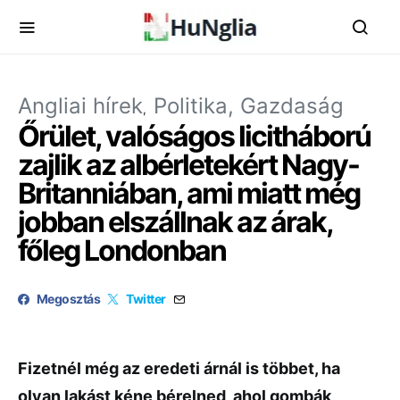
Angliai hírek
Politika, Gazdaság
Őrület, valóságos licitháború
zajlik az albérletekért Nagy-
Britanniában, ami miatt még
jobban elszállnak az árak,
főleg Londonban
Megosztás
Twitter
Fizetnél még az eredeti árnál is többet, ha
olyan lakást kéne bérelned, ahol gombák