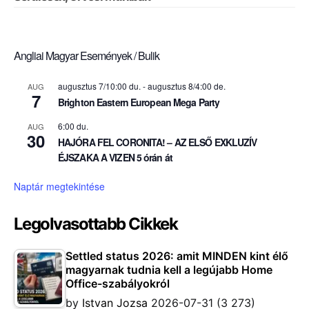
Angliai Magyar Események / Bulik
augusztus 7/10:00 du.
-
augusztus 8/4:00 de.
AUG
7
Brighton Eastern European Mega Party
6:00 du.
AUG
30
HAJÓRA FEL CORONITA! – AZ ELSŐ EXKLUZÍV
ÉJSZAKA A VIZEN 5 órán át
Naptár megtekintése
Legolvasottabb Cikkek
Settled status 2026: amit MINDEN kint élő
magyarnak tudnia kell a legújabb Home
Office-szabályokról
by
Istvan Jozsa
2026-07-31
(3 273)