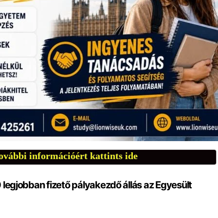
ovábbi információért kattints ide
10 legjobban fizető pályakezdő állás az Egyesült