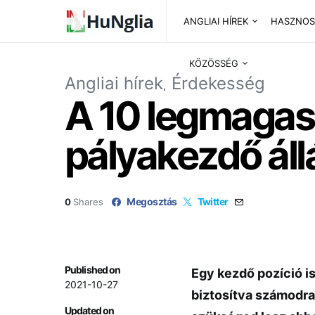
ANGLIAI HÍREK
HASZNOS
KÖZÖSSÉG
Angliai hírek
Érdekesség
A 10 legmagasa
pályakezdő áll
Megosztás
Twitter
0
Shares
Published on
Egy kezdő pozíció is
2021-10-27
biztosítva számodra
Updated on