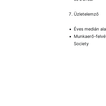
Üzletelemző
Éves medián al
Munkaerő-felvét
Society