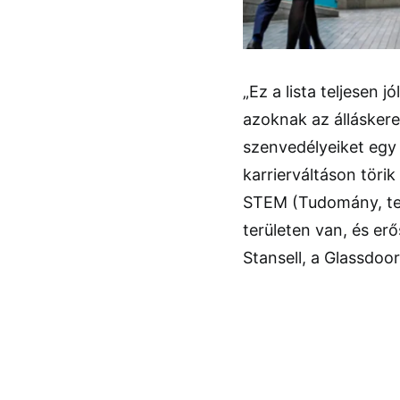
„Ez a lista teljesen 
azoknak az állásker
szenvedélyeiket egy 
karrierváltáson töri
STEM (Tudomány, te
területen van, és er
Stansell, a Glassdoo