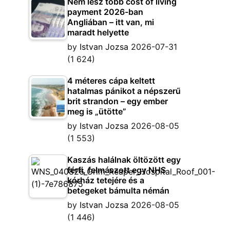
Nem lesz több cost of living
payment 2026-ban
Angliában – itt van, mi
maradt helyette
by
Istvan Jozsa
2026-07-31
(1 624)
4 méteres cápa keltett
hatalmas pánikot a népszerű
brit strandon – egy ember
meg is „ütötte”
by
Istvan Jozsa
2026-08-05
(1 553)
Kaszás halálnak öltözött egy
férfi, felmászott egy NHS
kórház tetejére és a
betegeket bámulta némán
by
Istvan Jozsa
2026-08-05
(1 446)