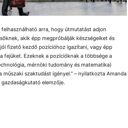
jól felhasználható arra, hogy útmutatást adjon
esőknek, akik épp megpróbálják készségeiket és
jól fizető kezdő pozícióhoz igazítani, vagy épp
k a fejüket. Ezeknek a pozícióknak a többsége a
chnológia, mérnöki tudomány és matematika)
ős műszaki szaktudást igényel.” – nyilatkozta Amanda
r gazdaságkutató elemzője.