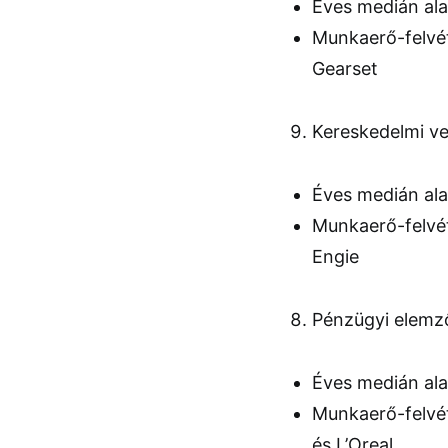
Éves medián al
Munkaerő-felvét
Gearset
Kereskedelmi v
Éves medián al
Munkaerő-felvét
Engie
Pénzügyi elemz
Éves medián al
Munkaerő-felvét
és L’Oreal