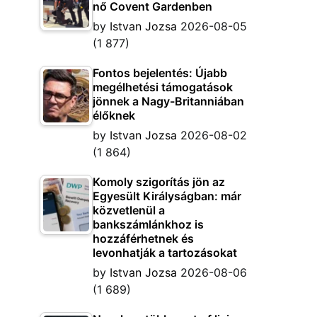
nő Covent Gardenben
by
Istvan Jozsa
2026-08-05
(1 877)
Fontos bejelentés: Újabb
megélhetési támogatások
jönnek a Nagy-Britanniában
élőknek
by
Istvan Jozsa
2026-08-02
(1 864)
Komoly szigorítás jön az
Egyesült Királyságban: már
közvetlenül a
bankszámlánkhoz is
hozzáférhetnek és
levonhatják a tartozásokat
by
Istvan Jozsa
2026-08-06
(1 689)