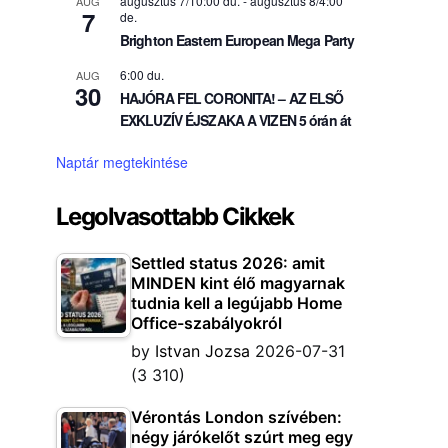
augusztus 7/10:00 du.
-
augusztus 8/4:00
AUG
7
de.
Brighton Eastern European Mega Party
6:00 du.
AUG
30
HAJÓRA FEL CORONITA! – AZ ELSŐ
EXKLUZÍV ÉJSZAKA A VIZEN 5 órán át
Naptár megtekintése
Legolvasottabb Cikkek
Settled status 2026: amit
MINDEN kint élő magyarnak
tudnia kell a legújabb Home
Office-szabályokról
by
Istvan Jozsa
2026-07-31
(3 310)
Vérontás London szívében:
négy járókelőt szúrt meg egy