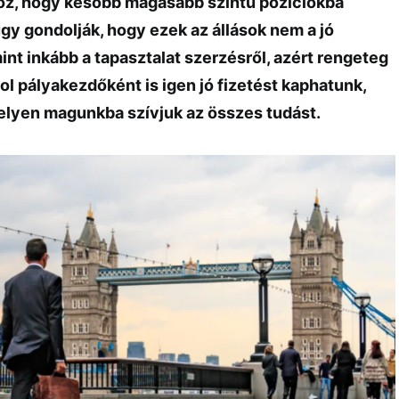
oz, hogy később magasabb szintű pozíciókba
gy gondolják, hogy ezek az állások nem a jó
mint inkább a tapasztalat szerzésről, azért rengeteg
hol pályakezdőként is igen jó fizetést kaphatunk,
lyen magunkba szívjuk az összes tudást.