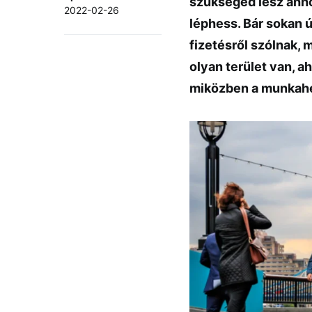
szükséged lesz ahh
2022-02-26
léphess. Bár sokan ú
fizetésről szólnak, 
olyan terület van, a
miközben a munkahe