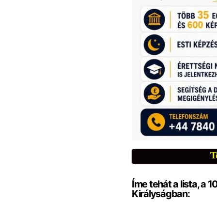
T
Íme tehát a lista, a 
Királyságban: