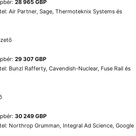
apbér:
28 965 GBP
el: Air Partner, Sage, Thermoteknix Systems és
ezető
apbér:
29 307 GBP
el: Bunzl Rafferty, Cavendish-Nuclear, Fuse Rail és
ő
apbér:
30 249 GBP
el: Northrop Grumman, Integral Ad Science, Google