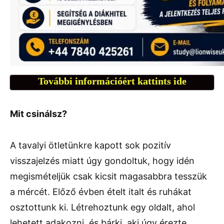
További információért kattints ide
Mit csinálsz?
A tavalyi ötletünkre kapott sok pozitív
visszajelzés miatt úgy gondoltuk, hogy idén
megismételjük csak kicsit magasabbra tesszük
a mércét. Előző évben ételt italt és ruhákat
osztottunk ki. Létrehoztunk egy oldalt, ahol
lehetett adakozni, és bárki, aki úgy érezte,