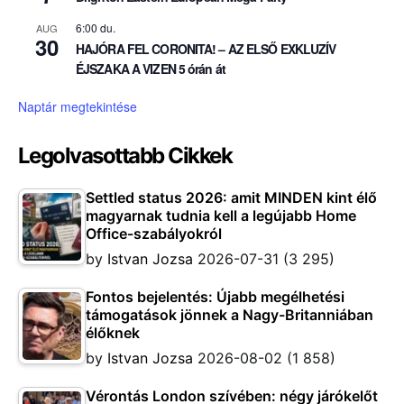
6:00 du.
AUG
30
HAJÓRA FEL CORONITA! – AZ ELSŐ EXKLUZÍV
ÉJSZAKA A VIZEN 5 órán át
Naptár megtekintése
Legolvasottabb Cikkek
Settled status 2026: amit MINDEN kint élő
magyarnak tudnia kell a legújabb Home
Office-szabályokról
by
Istvan Jozsa
2026-07-31
(3 295)
Fontos bejelentés: Újabb megélhetési
támogatások jönnek a Nagy-Britanniában
élőknek
by
Istvan Jozsa
2026-08-02
(1 858)
Vérontás London szívében: négy járókelőt