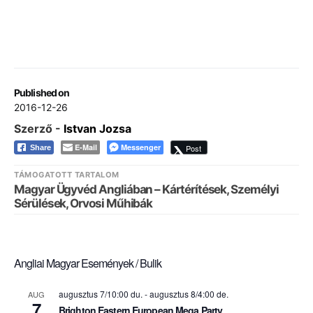
Published on
2016-12-26
Szerző -
Istvan Jozsa
E-Mail
Messenger
Post
Share
TÁMOGATOTT TARTALOM
Magyar Ügyvéd Angliában – Kártérítések, Személyi
Sérülések, Orvosi Műhibák
Angliai Magyar Események / Bulik
augusztus 7/10:00 du.
-
augusztus 8/4:00 de.
AUG
7
Brighton Eastern European Mega Party