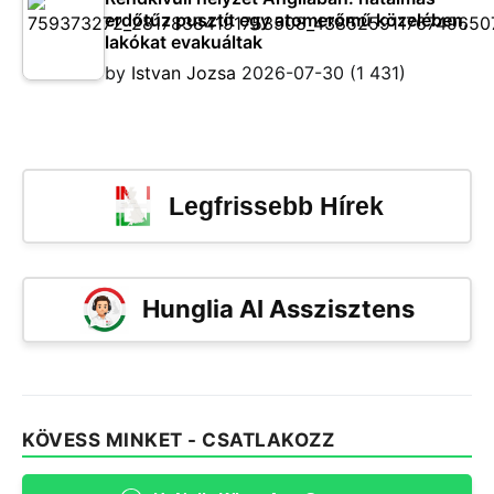
erdőtűz pusztít egy atomerőmű közelében,
lakókat evakuáltak
by
Istvan Jozsa
2026-07-30
(1 431)
Legfrissebb Hírek
Hunglia AI Asszisztens
KÖVESS MINKET - CSATLAKOZZ