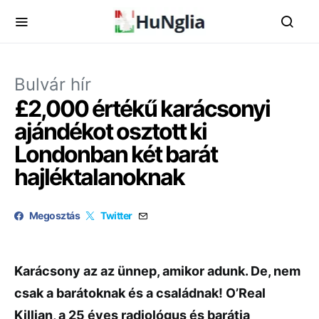
Bulvár hír
£2,000 értékű karácsonyi
ajándékot osztott ki
Londonban két barát
hajléktalanoknak
Megosztás
Twitter
Karácsony az az ünnep, amikor adunk. De, nem
csak a barátoknak és a családnak! O’Real
Killian, a 25 éves radiológus és barátja