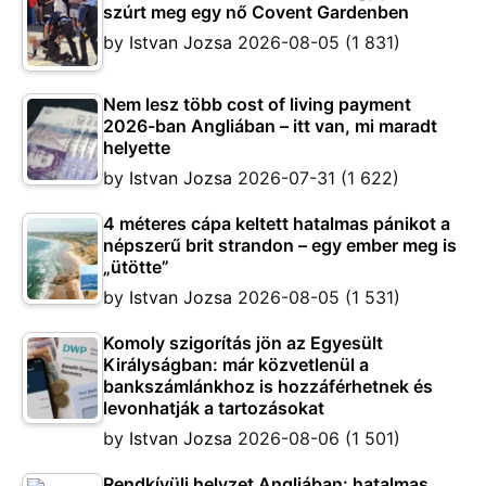
szúrt meg egy nő Covent Gardenben
by
Istvan Jozsa
2026-08-05
(1 831)
Nem lesz több cost of living payment
2026-ban Angliában – itt van, mi maradt
helyette
by
Istvan Jozsa
2026-07-31
(1 622)
4 méteres cápa keltett hatalmas pánikot a
népszerű brit strandon – egy ember meg is
„ütötte”
by
Istvan Jozsa
2026-08-05
(1 531)
Komoly szigorítás jön az Egyesült
Királyságban: már közvetlenül a
bankszámlánkhoz is hozzáférhetnek és
levonhatják a tartozásokat
by
Istvan Jozsa
2026-08-06
(1 501)
Rendkívüli helyzet Angliában: hatalmas