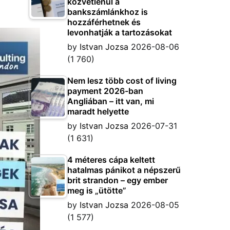
közvetlenül a
bankszámlánkhoz is
hozzáférhetnek és
levonhatják a tartozásokat
by
Istvan Jozsa
2026-08-06
(1 760)
Nem lesz több cost of living
payment 2026-ban
Angliában – itt van, mi
maradt helyette
by
Istvan Jozsa
2026-07-31
(1 631)
4 méteres cápa keltett
hatalmas pánikot a népszerű
brit strandon – egy ember
meg is „ütötte”
by
Istvan Jozsa
2026-08-05
(1 577)