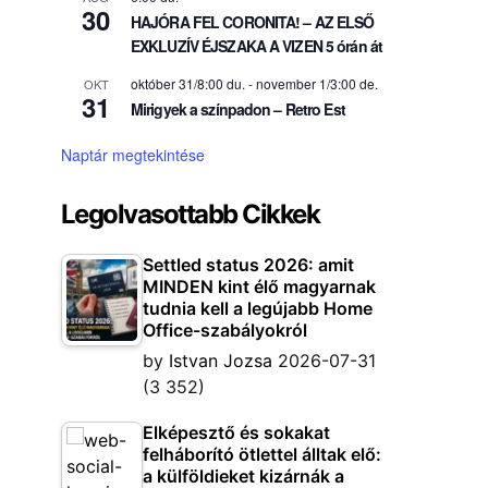
30
HAJÓRA FEL CORONITA! – AZ ELSŐ
EXKLUZÍV ÉJSZAKA A VIZEN 5 órán át
október 31/8:00 du.
-
november 1/3:00 de.
OKT
31
Mirigyek a színpadon – Retro Est
Naptár megtekintése
Legolvasottabb Cikkek
Settled status 2026: amit
MINDEN kint élő magyarnak
tudnia kell a legújabb Home
Office-szabályokról
by
Istvan Jozsa
2026-07-31
(3 352)
Elképesztő és sokakat
felháborító ötlettel álltak elő:
a külföldieket kizárnák a