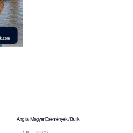
Angliai Magyar Események / Bulik
6:00 du.
AUG