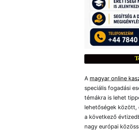
T
A
magyar online kas
speciális fogadási e
témákra is lehet tip
lehetőségek között, d
a következő évtizedb
nagy európai közös