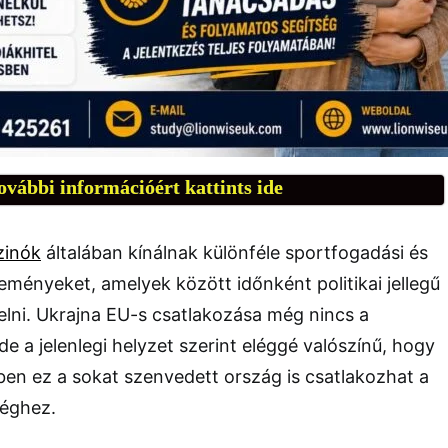
ovábbi információért kattints ide
zinók
általában kínálnak különféle sportfogadási és
seményeket, amelyek között időnként politikai jellegű
pelni. Ukrajna EU-s csatlakozása még nincs a
e a jelenlegi helyzet szerint eléggé valószínű, hogy
en ez a sokat szenvedett ország is csatlakozhat a
séghez.