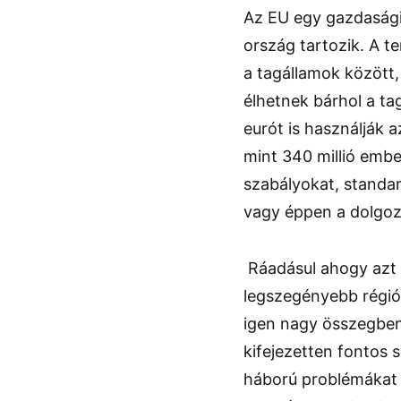
Az EU egy gazdasági 
ország tartozik. A 
a tagállamok között
élhetnek bárhol a t
eurót is használják 
mint 340 millió emb
szabályokat, standar
vagy éppen a dolgoz
Ráadásul ahogy azt 
legszegényebb régiói
igen nagy összegben
kifejezetten fontos s
háború problémákat 