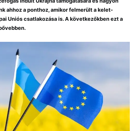
szefogás indult Ukrajna támogatására és nagyon
unk ahhoz a ponthoz, amikor felmerült a kelet-
pai Uniós csatlakozása is. A következőkben ezt a
 bővebben.