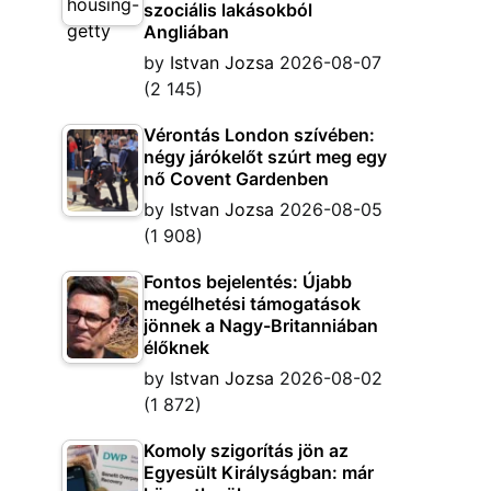
szociális lakásokból
Angliában
by
Istvan Jozsa
2026-08-07
(2 145)
Vérontás London szívében:
négy járókelőt szúrt meg egy
nő Covent Gardenben
by
Istvan Jozsa
2026-08-05
(1 908)
Fontos bejelentés: Újabb
megélhetési támogatások
jönnek a Nagy-Britanniában
élőknek
by
Istvan Jozsa
2026-08-02
(1 872)
Komoly szigorítás jön az
Egyesült Királyságban: már