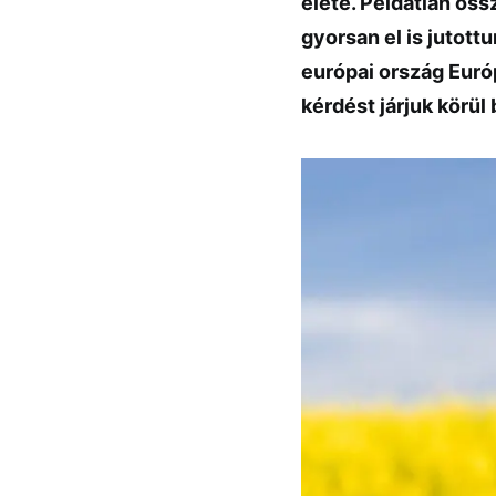
élete. Példátlan ös
gyorsan el is jutott
európai ország Euró
kérdést járjuk körül