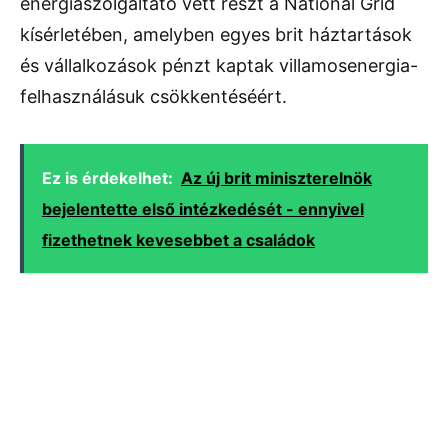
energiaszolgáltató vett részt a National Grid
kísérletében, amelyben egyes brit háztartások
és vállalkozások pénzt kaptak villamosenergia-
felhasználásuk csökkentéséért.
Ez is érdekelhet:
Az új brit miniszterelnök
bejelentette első intézkedését - ennyivel
fizethetnek kevesebbet a családok