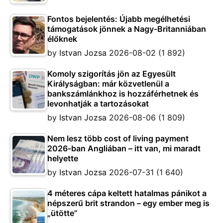
Fontos bejelentés: Újabb megélhetési
támogatások jönnek a Nagy-Britanniában
élőknek
by
Istvan Jozsa
2026-08-02
(1 892)
Komoly szigorítás jön az Egyesült
Királyságban: már közvetlenül a
bankszámlánkhoz is hozzáférhetnek és
levonhatják a tartozásokat
by
Istvan Jozsa
2026-08-06
(1 809)
Nem lesz több cost of living payment
2026-ban Angliában – itt van, mi maradt
helyette
by
Istvan Jozsa
2026-07-31
(1 640)
4 méteres cápa keltett hatalmas pánikot a
népszerű brit strandon – egy ember meg is
„ütötte”