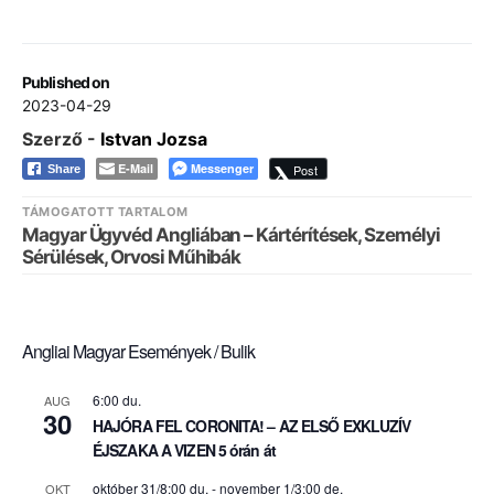
Published on
2023-04-29
Szerző -
Istvan Jozsa
E-Mail
Messenger
Post
Share
TÁMOGATOTT TARTALOM
Magyar Ügyvéd Angliában – Kártérítések, Személyi
Sérülések, Orvosi Műhibák
Angliai Magyar Események / Bulik
6:00 du.
AUG
30
HAJÓRA FEL CORONITA! – AZ ELSŐ EXKLUZÍV
ÉJSZAKA A VIZEN 5 órán át
október 31/8:00 du.
-
november 1/3:00 de.
OKT