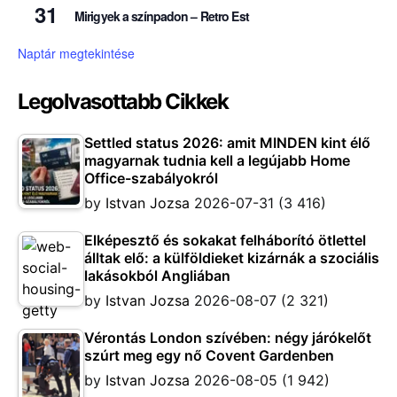
31
Mirigyek a színpadon – Retro Est
Naptár megtekintése
Legolvasottabb Cikkek
Settled status 2026: amit MINDEN kint élő
magyarnak tudnia kell a legújabb Home
Office-szabályokról
by
Istvan Jozsa
2026-07-31
(3 416)
Elképesztő és sokakat felháborító ötlettel
álltak elő: a külföldieket kizárnák a szociális
lakásokból Angliában
by
Istvan Jozsa
2026-08-07
(2 321)
Vérontás London szívében: négy járókelőt
szúrt meg egy nő Covent Gardenben
by
Istvan Jozsa
2026-08-05
(1 942)