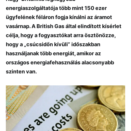
energiaszolgáltatója több mint 150 ezer
ügyfelének féláron fogja kínálni az áramot
vasárnap. A British Gas által elindított kísérlet
célja, hogy a fogyasztókat arra ösztönözze,
hogy a „csúcsidőn kívüli” időszakban
használjanak több energiát, amikor az
országos energiafehasználás alacsonyabb
szinten van.