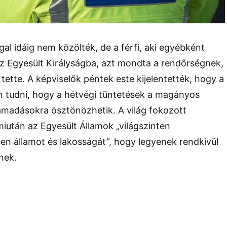
al idáig nem közölték, de a férfi, aki egyébként
z Egyesült Királyságba, azt mondta a rendőrségnek,
tette. A képviselők péntek este kijelentették, hogy a
n tudni, hogy a hétvégi tüntetések a magányos
ámadásokra ösztönözhetik. A világ fokozott
iután az Egyesült Államok „világszinten
en államot és lakosságát”, hogy legyenek rendkívül
enek.