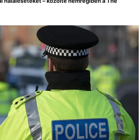
i haláleseteket – közölte nemrégiben a The