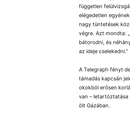
független felülvizsg
elégedetlen egyének
nagy tüntetések köz
végre. Azt mondta: 
bátorodni, és néhán
az ideje cselekedni.”
A Telegraph fényt de
támadás kapcsán jele
okokból erősen korlá
van – letartóztatása
ölt Gázában.