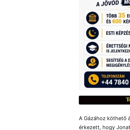
T
A Gázához köthető ál
érkezett, hogy Jonat