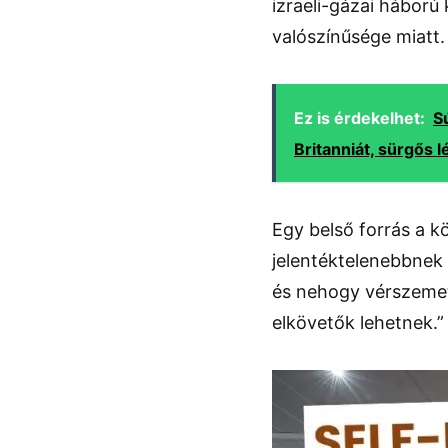
izraeli-gázai hábor
valószínűsége miatt.
Ez is érdekelhet:
S
Britanniát, sürgős 
Egy belső forrás a k
jelentéktelenebbnek 
és nehogy vérszemet 
elkövetők lehetnek.”