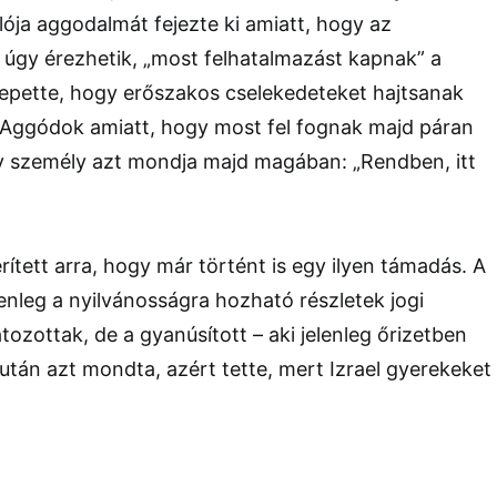
álója aggodalmát fejezte ki amiatt, hogy az
 úgy érezhetik, „most felhatalmazást kapnak” a
epette, hogy erőszakos cselekedeteket hajtsanak
„Aggódok amiatt, hogy most fel fognak majd páran
y személy azt mondja majd magában: „Rendben, itt
rített arra, hogy már történt is egy ilyen támadás. A
nleg a nyilvánosságra hozható részletek jogi
tozottak, de a gyanúsított – aki jelenleg őrizetben
 után azt mondta, azért tette, mert Izrael gyerekeket