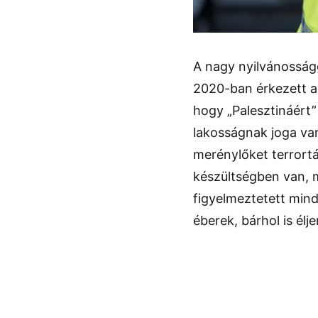
A nagy nyilvánosságg
2020-ban érkezett a
hogy „Palesztináért” 
lakosságnak joga va
merénylőket terrort
készültségben van, m
figyelmeztetett mind
éberek, bárhol is élj