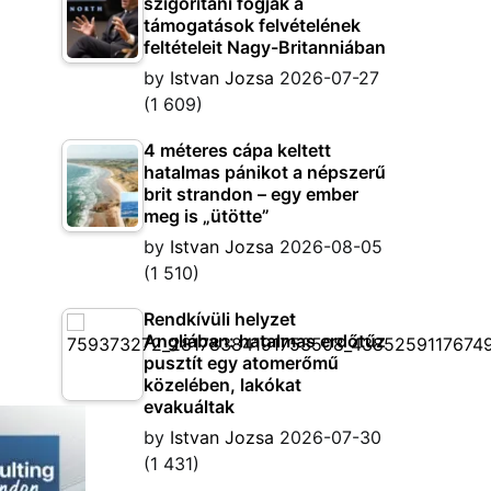
szigorítani fogják a
támogatások felvételének
feltételeit Nagy-Britanniában
by
Istvan Jozsa
2026-07-27
(1 609)
4 méteres cápa keltett
hatalmas pánikot a népszerű
brit strandon – egy ember
meg is „ütötte”
by
Istvan Jozsa
2026-08-05
(1 510)
Rendkívüli helyzet
Angliában: hatalmas erdőtűz
pusztít egy atomerőmű
közelében, lakókat
evakuáltak
by
Istvan Jozsa
2026-07-30
(1 431)