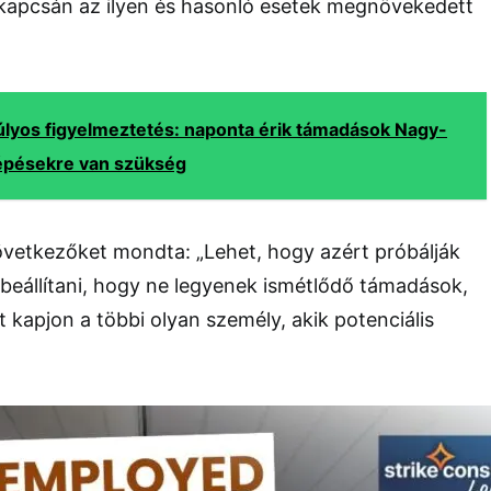
ú kapcsán az ilyen és hasonló esetek megnövekedett
úlyos figyelmeztetés: naponta érik támadások Nagy-
lépésekre van szükség
övetkezőket mondta: „Lehet, hogy azért próbálják
beállítani, hogy ne legyenek ismétlődő támadások,
kapjon a többi olyan személy, akik potenciális