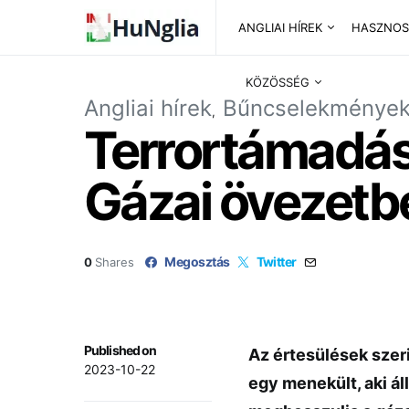
ANGLIAI HÍREK
HASZNOS
KÖZÖSSÉG
Angliai hírek
Bűncselekménye
Terrortámadás
Gázai övezetbe
Megosztás
Twitter
0
Shares
Published on
Az értesülések szer
2023-10-22
egy menekült, aki állí