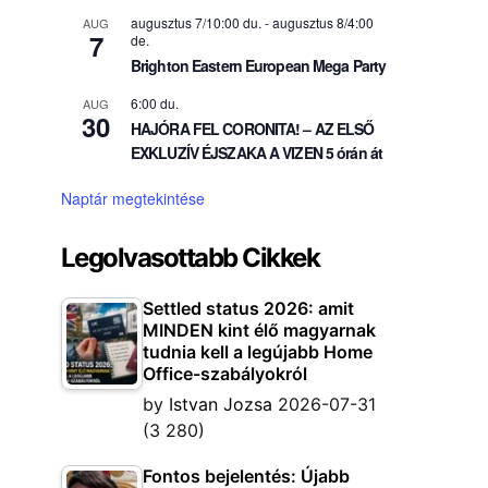
augusztus 7/10:00 du.
-
augusztus 8/4:00
AUG
7
de.
Brighton Eastern European Mega Party
6:00 du.
AUG
30
HAJÓRA FEL CORONITA! – AZ ELSŐ
EXKLUZÍV ÉJSZAKA A VIZEN 5 órán át
Naptár megtekintése
Legolvasottabb Cikkek
Settled status 2026: amit
MINDEN kint élő magyarnak
tudnia kell a legújabb Home
Office-szabályokról
by
Istvan Jozsa
2026-07-31
(3 280)
Fontos bejelentés: Újabb