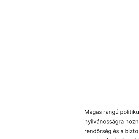
Magas rangú politik
nyilvánosságra hozni
rendőrség és a bizt