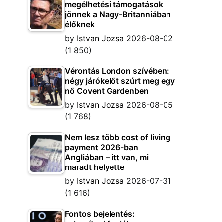
megélhetési támogatások
jönnek a Nagy-Britanniában
élőknek
by
Istvan Jozsa
2026-08-02
(1 850)
Vérontás London szívében:
négy járókelőt szúrt meg egy
nő Covent Gardenben
by
Istvan Jozsa
2026-08-05
(1 768)
Nem lesz több cost of living
payment 2026-ban
Angliában – itt van, mi
maradt helyette
by
Istvan Jozsa
2026-07-31
(1 616)
Fontos bejelentés: