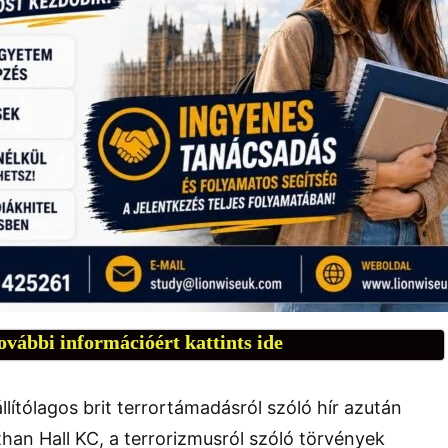
ovábbi információért kattints ide
lítólagos brit terrortámadásról szóló hír azután
han Hall KC, a terrorizmusról szóló törvények