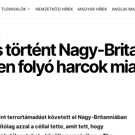
 TUDNIVALÓK
NEMZETKÖZI HÍREK
MAGYAR HÍREK
ANGLIAI M
k
 történt Nagy-Brit
n folyó harcok mia
int terrortámadást követett el Nagy-Britanniában
tólag azzal a céllal tette, amit tett, hogy