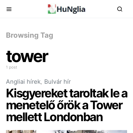
Browsing Tag
tower
1 post
Angliai hírek
Bulvár hír
Kisgyereket taroltak le a
menetelő őrök a Tower
mellett Londonban