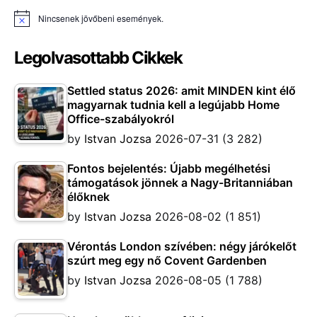
Nincsenek jövőbeni események.
Notice
Legolvasottabb Cikkek
Settled status 2026: amit MINDEN kint élő
magyarnak tudnia kell a legújabb Home
Office-szabályokról
by
Istvan Jozsa
2026-07-31
(3 282)
Fontos bejelentés: Újabb megélhetési
támogatások jönnek a Nagy-Britanniában
élőknek
by
Istvan Jozsa
2026-08-02
(1 851)
Vérontás London szívében: négy járókelőt
szúrt meg egy nő Covent Gardenben
by
Istvan Jozsa
2026-08-05
(1 788)