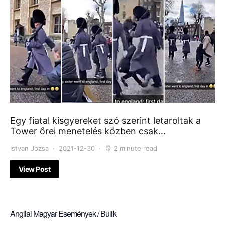
Egy fiatal kisgyereket szó szerint letaroltak a
Tower őrei menetelés közben csak…
Istvan Jozsa
2021-12-30
2 minute read
View Post
Angliai Magyar Események / Bulik