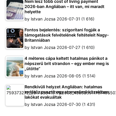
Nem lesz több cost of living payment
2026-ban Angliában – itt van, mi maradt
helyette
by
Istvan Jozsa
2026-07-31
(1 616)
Fontos bejelentés: szigorítani fogják a
támogatások felvételének feltételeit Nagy-
Britanniában
by
Istvan Jozsa
2026-07-27
(1 610)
4 méteres cápa keltett hatalmas pánikot a
népszerű brit strandon – egy ember meg is
„ütötte”
by
Istvan Jozsa
2026-08-05
(1 514)
Rendkívüli helyzet Angliában: hatalmas
erdőtűz pusztít egy atomerőmű közelében,
lakókat evakuáltak
by
Istvan Jozsa
2026-07-30
(1 431)