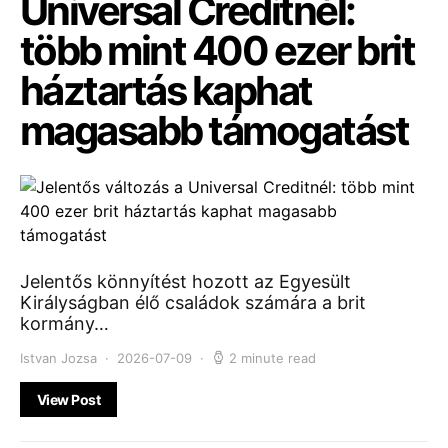
Universal Creditnél:
több mint 400 ezer brit
háztartás kaphat
magasabb támogatást
Jelentős könnyítést hozott az Egyesült
Királyságban élő családok számára a brit
kormány…
Istvan Jozsa
2026-07-09
2 minute read
View Post