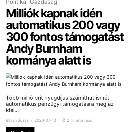
Politika, Gazdaság
Milliók kapnak idén
automatikus 200 vagy
300 fontos támogatást
Andy Burnham
kormánya alatt is
Több millió brit nyugdíjas számíthat ismét
automatikus pénzügyi támogatásra még az
idei…
Istvan Jozsa
2026-07-13
2 minute read