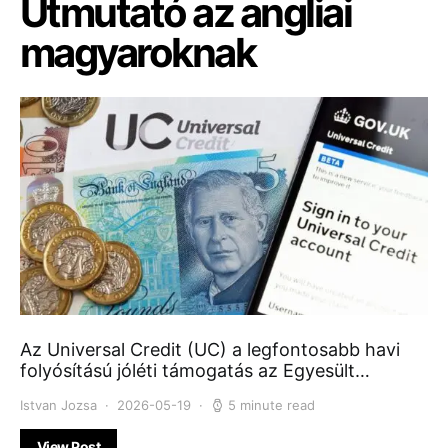
Útmutató az angliai
magyaroknak
Az Universal Credit (UC) a legfontosabb havi
folyósítású jóléti támogatás az Egyesült…
Istvan Jozsa
2026-05-19
5 minute read
View Post