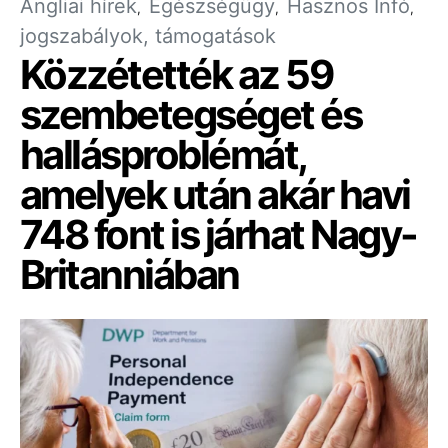
Angliai hírek
Egészségügy
Hasznos Infó
jogszabályok, támogatások
Közzétették az 59
szembetegséget és
hallásproblémát,
amelyek után akár havi
748 font is járhat Nagy-
Britanniában