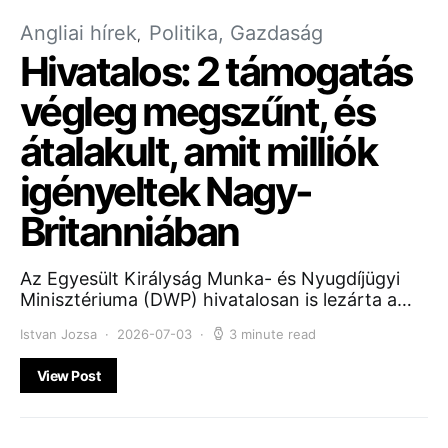
Angliai hírek
Politika, Gazdaság
Hivatalos: 2 támogatás
végleg megszűnt, és
átalakult, amit milliók
igényeltek Nagy-
Britanniában
Az Egyesült Királyság Munka- és Nyugdíjügyi
Minisztériuma (DWP) hivatalosan is lezárta a…
Istvan Jozsa
2026-07-03
3 minute read
View Post