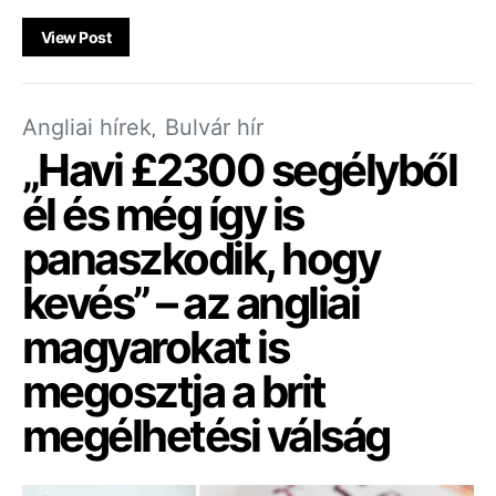
View Post
Angliai hírek
Bulvár hír
„Havi £2300 segélyből
él és még így is
panaszkodik, hogy
kevés” – az angliai
magyarokat is
megosztja a brit
megélhetési válság