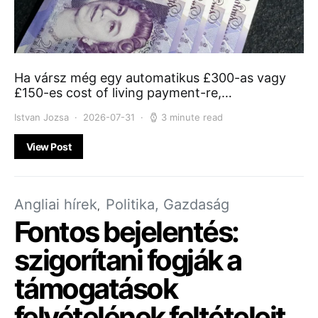
Ha vársz még egy automatikus £300-as vagy
£150-es cost of living payment-re,…
Istvan Jozsa
2026-07-31
3 minute read
View Post
Angliai hírek
Politika, Gazdaság
Fontos bejelentés:
szigorítani fogják a
támogatások
felvételének feltételeit