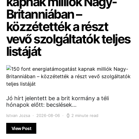
kapnak milliók Nagy-
Britanniában –
közzétették a részt
vevő szolgáltatók teljes
listáját
Jó hírt jelentett be a brit kormány a téli
hónapok előtt: becslések…
Istvan Jozsa
2026-08-06
2 minute read
View Post