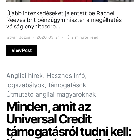
Újabb intézkedéseket jelentett be Rachel
Reeves brit pénzügyminiszter a megélhetési
válság enyhítésére…
Istvan Jozsa
2026-05-21
2 minute read
View Post
Angliai hírek
Hasznos Infó
jogszabályok, támogatások
Útmutató angliai magyaroknak
Minden, amit az
Universal Credit
támogatásról tudni kell: