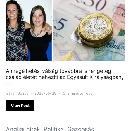
A megélhetési válság továbbra is rengeteg
család életét nehezíti az Egyesült Királyságban,
…
Istvan Jozsa
2026-05-29
3 minute read
View Post
Angliai hírek
Politika, Gazdaság