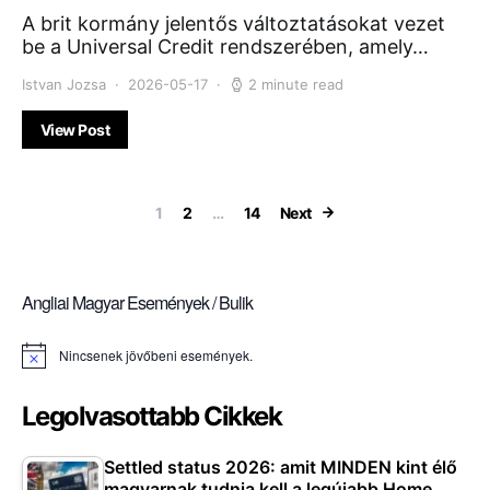
A brit kormány jelentős változtatásokat vezet
be a Universal Credit rendszerében, amely…
Istvan Jozsa
2026-05-17
2 minute read
View Post
Bejegyzések la
1
2
…
14
Next
Angliai Magyar Események / Bulik
Nincsenek jövőbeni események.
Notice
Legolvasottabb Cikkek
Settled status 2026: amit MINDEN kint élő
magyarnak tudnia kell a legújabb Home