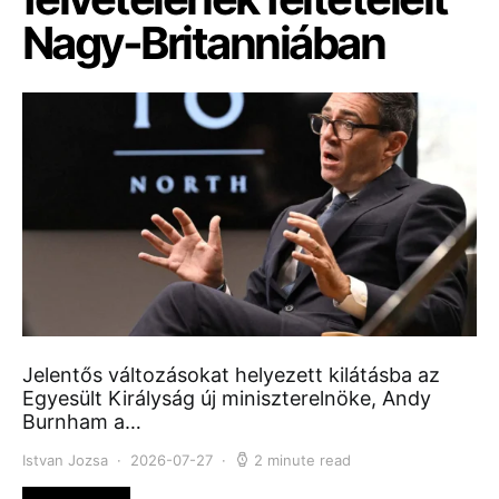
Nagy-Britanniában
Jelentős változásokat helyezett kilátásba az
Egyesült Királyság új miniszterelnöke, Andy
Burnham a…
Istvan Jozsa
2026-07-27
2 minute read