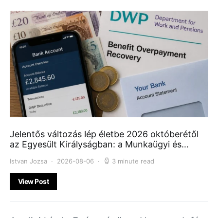
Jelentős változás lép életbe 2026 októberétől
az Egyesült Királyságban: a Munkaügyi és…
Istvan Jozsa
2026-08-06
3 minute read
View Post