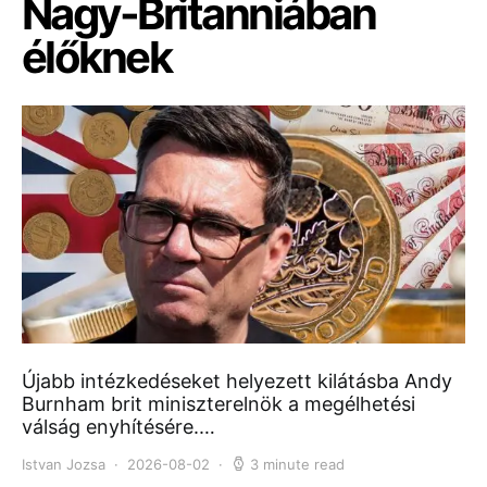
Nagy-Britanniában
élőknek
Újabb intézkedéseket helyezett kilátásba Andy
Burnham brit miniszterelnök a megélhetési
válság enyhítésére.…
Istvan Jozsa
2026-08-02
3 minute read