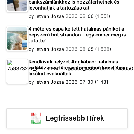
bankszámlánkhoz is hozzáférhetnek és
levonhatják a tartozásokat
by
Istvan Jozsa
2026-08-06
(1 551)
4 méteres cápa keltett hatalmas pánikot a
népszerű brit strandon – egy ember meg is
„ütötte”
by
Istvan Jozsa
2026-08-05
(1 538)
Rendkívüli helyzet Angliában: hatalmas
erdőtűz pusztít egy atomerőmű közelében,
lakókat evakuáltak
by
Istvan Jozsa
2026-07-30
(1 431)
Legfrissebb Hírek