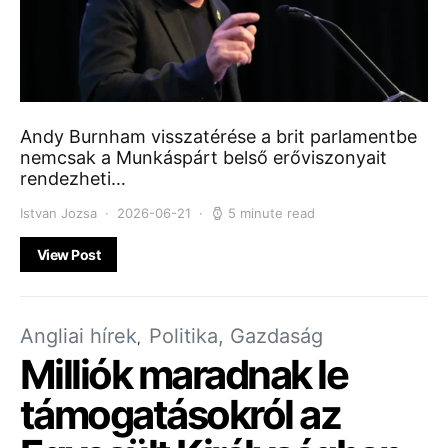
Andy Burnham visszatérése a brit parlamentbe
nemcsak a Munkáspárt belső erőviszonyait
rendezheti…
Istvan Jozsa
2026-06-21
5 minute read
View Post
Angliai hírek
Politika, Gazdaság
Milliók maradnak le
támogatásokról az