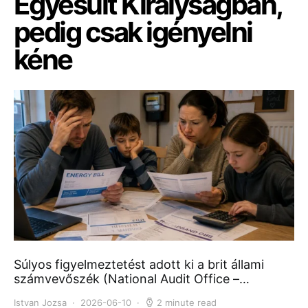
Egyesült Királyságban,
pedig csak igényelni
kéne
Súlyos figyelmeztetést adott ki a brit állami
számvevőszék (National Audit Office –…
Istvan Jozsa
2026-06-10
2 minute read