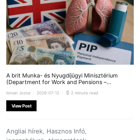
A brit Munka- és Nyugdíjügyi Minisztérium
(Department for Work and Pensions –…
Istvan Jozsa
2026-07-12
2 minute read
View Post
Angliai hírek
Hasznos Infó