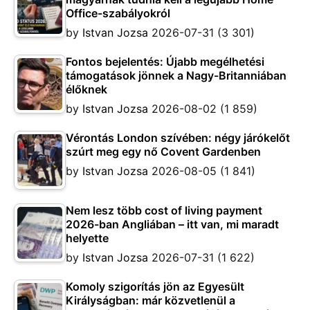
Office-szabályokról
by
Istvan Jozsa
2026-07-31
(3 301)
Fontos bejelentés: Újabb megélhetési
támogatások jönnek a Nagy-Britanniában
élőknek
by
Istvan Jozsa
2026-08-02
(1 859)
Vérontás London szívében: négy járókelőt
szúrt meg egy nő Covent Gardenben
by
Istvan Jozsa
2026-08-05
(1 841)
Nem lesz több cost of living payment
2026-ban Angliában – itt van, mi maradt
helyette
by
Istvan Jozsa
2026-07-31
(1 622)
Komoly szigorítás jön az Egyesült
Királyságban: már közvetlenül a