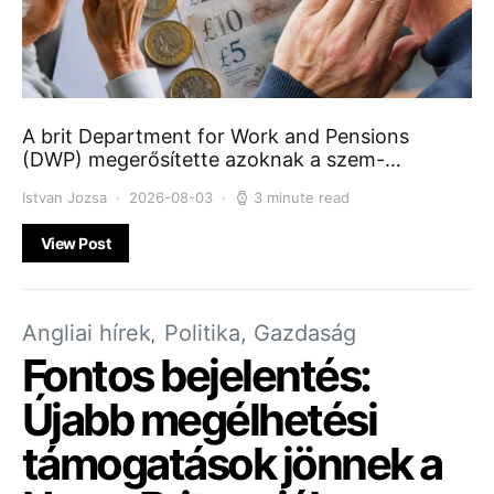
A brit Department for Work and Pensions
(DWP) megerősítette azoknak a szem-…
Istvan Jozsa
2026-08-03
3 minute read
View Post
Angliai hírek
Politika, Gazdaság
Fontos bejelentés:
Újabb megélhetési
támogatások jönnek a