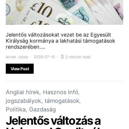
Jelentős változásokat vezet be az Egyesült
Királyság kormánya a lakhatási támogatások
rendszerében.…
Istvan Jozsa
2026-07-10
2 minute read
View Post
Angliai hírek
Hasznos Infó
jogszabályok, támogatások
Politika, Gazdaság
Jelentős változás a