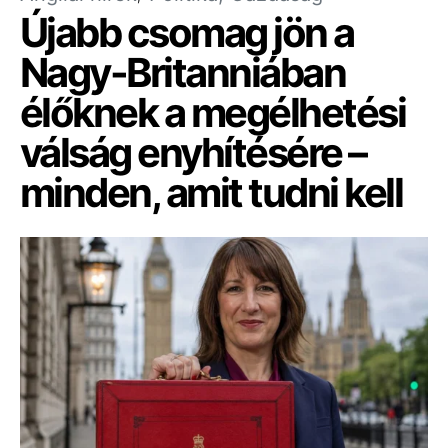
Újabb csomag jön a
Nagy-Britanniában
élőknek a megélhetési
válság enyhítésére –
minden, amit tudni kell