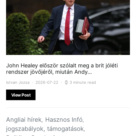
John Healey először szólalt meg a brit jóléti
rendszer jövőjéről, miután Andy…
Istvan Jozsa
2026-07-22
3 minute read
View Post
Angliai hírek
Hasznos Infó
jogszabályok, támogatások