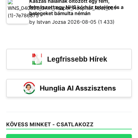
Kaszás halálnak öltözött egy férfi,
felmászott egy NHS kórház tetejére és a
betegeket bámulta némán
by
Istvan Jozsa
2026-08-05
(1 433)
Legfrissebb Hírek
Hunglia AI Asszisztens
KÖVESS MINKET - CSATLAKOZZ