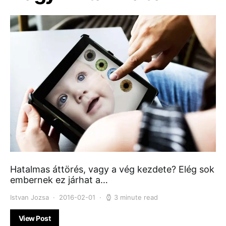
Hatalmas áttörés, vagy a vég kezdete? Elég sok
embernek ez járhat a…
Istvan Jozsa
2016-02-01
3 minute read
View Post