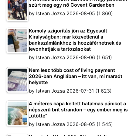
szúrt meg egy nő Covent Gardenben
by
Istvan Jozsa
2026-08-05
(1 860)
Komoly szigorítás jön az Egyesült
Királyságban: már közvetlenül a
bankszámlánkhoz is hozzáférhetnek és
levonhatják a tartozásokat
by
Istvan Jozsa
2026-08-06
(1 651)
Nem lesz több cost of living payment
2026-ban Angliában – itt van, mi maradt
helyette
by
Istvan Jozsa
2026-07-31
(1 623)
4 méteres cápa keltett hatalmas pánikot a
népszerű brit strandon – egy ember meg is
„ütötte”
by
Istvan Jozsa
2026-08-05
(1 545)