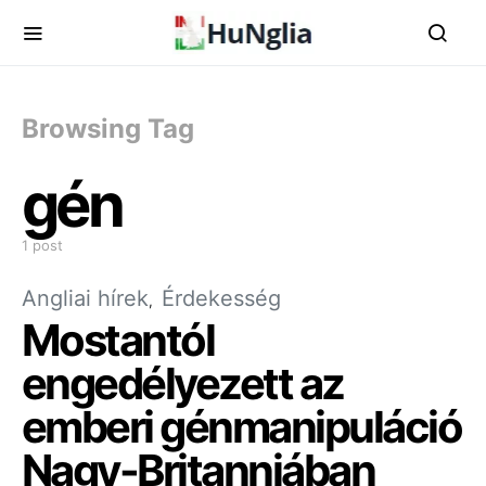
Browsing Tag
gén
1 post
Angliai hírek
Érdekesség
Mostantól
engedélyezett az
emberi génmanipuláció
Nagy-Britanniában