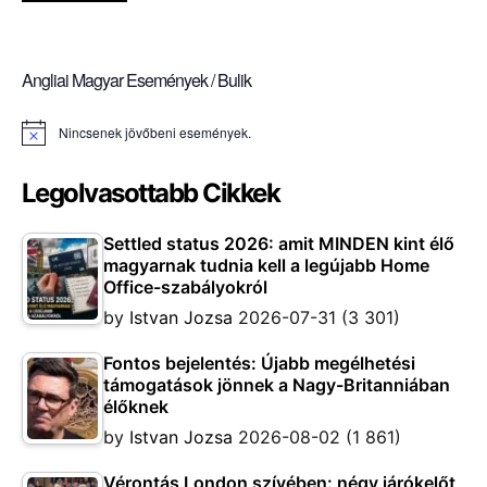
Angliai Magyar Események / Bulik
Nincsenek jövőbeni események.
Notice
Legolvasottabb Cikkek
Settled status 2026: amit MINDEN kint élő
magyarnak tudnia kell a legújabb Home
Office-szabályokról
by
Istvan Jozsa
2026-07-31
(3 301)
Fontos bejelentés: Újabb megélhetési
támogatások jönnek a Nagy-Britanniában
élőknek
by
Istvan Jozsa
2026-08-02
(1 861)
Vérontás London szívében: négy járókelőt